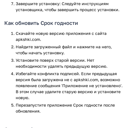
Завершите установку: Следуйте инструкциям
русском языке.
установщика, чтобы завершить процесс установки.
Надоело самостоятельно высчитывать срок годности для
всех продуктов? Тогда скачайте на свой смартфон
Как обновить Срок годности
приложение Срок годности для Android.
Скачайте новую версию приложения с сайта
Приложение Срок годности прошло проверку
apkshki.com.
антивирусом VirusTotal. В результате проверки по всем
Найдите загруженный файл и нажмите на него,
последним сигнатурам заражения файлов не выявлено.
чтобы начать установку.
Установите поверх старой версии. Нет
необходимости удалять предыдущую версию.
Избегайте конфликта подписей. Если предыдущая
версия была загружена не с apkshki.com, возможно
появление сообщения 'Приложение не установлено'.
В этом случае удалите старую версию и установите
новую.
Перезапустите приложениe Срок годности после
обновления.