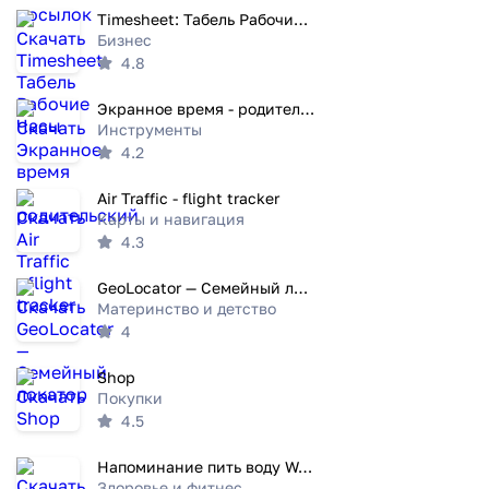
Timesheet: Табель Рабочие Часы
Бизнес
4.8
Экранное время - родительский
Инструменты
4.2
Air Traffic - flight tracker
Карты и навигация
4.3
GeoLocator — Семейный локатор
Материнство и детство
4
Shop
Покупки
4.5
Напоминание пить воду Waterful
Здоровье и фитнес