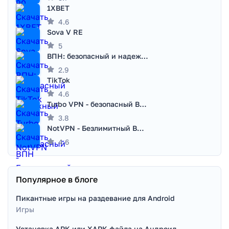
1XBET
4.6
Sova V RE
5
ВПН: безопасный и надежный VPN
2.9
TikTok
4.6
Turbo VPN - безопасный ВПН
3.8
NotVPN - Безлимитный ВПН | VPN
4.6
Популярное в блоге
Пикантные игры на раздевание для Android
Игры
Установка APK или XAPK файла на Андроид