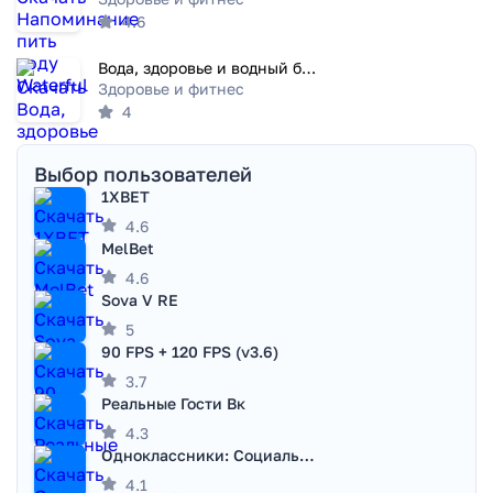
4.6
Вода, здоровье и водный баланс
Здоровье и фитнес
4
Выбор пользователей
1XBET
4.6
MelBet
4.6
Sova V RE
5
90 FPS + 120 FPS (v3.6)
3.7
Реальные Гости Вк
4.3
Одноклассники: Социальная сеть
4.1