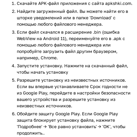
показывать дату окончания срока годности тех или иных
Скачайте APK-файл приложения с сайта apkshki.com.
продуктов, чтобы вы могли быстрее употребить, либо
Найдите загруженный файл. Вы можете найти его в
выбросить их. Всё, что для этого потребуется — это указать
шторке уведомлений или в папке 'Download' с
дату изготовления товара и срок его годности в днях или
помощью любого файлового менеджера.
часах. Остальное программа сделает за вас. Стоит
Если файл скачался в расширение .bin (ошибка
отметить, что интерфейс приложения не перегружен
WebView на Android 11), переименуйте его в .apk с
какими-либо лишними элементами, а главное,
помощью любого файлового менеджера или
использовать все возможности программы можно
попробуйте загрузить файл другим браузером,
совершенно бесплатно.
например, Chrome.
Запустите установку. Нажмите на скачанный файл,
Ключевые особенности приложения:
чтобы начать установку
Разрешите установку из неизвестных источников.
Выбор даты или времени изготовления на удобном
Если вы впервые устанавливаете Срок годности не
календаре.
из Google Play, перейдите в настройки безопасности
Возможность указать срок годности в днях или
вашего устройства и разрешите установку из
часах.
неизвестных источников.
Мгновенный подсчтет даты или времени окончания
Обойдите защиту Google Play. Если Google Play
срока годности продукта.
защита блокирует установку файла, нажмите
Отображение информации о времени, когда истечел,
'Подробнее' → 'Все равно установить' → 'OK', чтобы
либо уже истек срок годности продукта.
продолжить..
Вся информация представлена в понятном виде, на