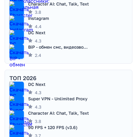
Character AI: Chat, Talk, Text
3.8
Instagram
4.4
DC Next
4.3
BiP - обмен смс, видеозвонками
2.4
ТОП 2026
DC Next
4.3
Super VPN - Unlimited Proxy
4.3
Character AI: Chat, Talk, Text
3.8
90 FPS + 120 FPS (v3.6)
3.7