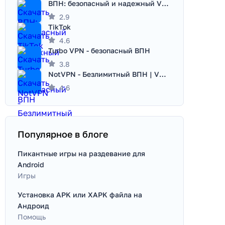
ВПН: безопасный и надежный VPN
2.9
TikTok
4.6
Turbo VPN - безопасный ВПН
3.8
NotVPN - Безлимитный ВПН | VPN
4.6
Популярное в блоге
Пикантные игры на раздевание для
Android
Игры
Установка APK или XAPK файла на
Андроид
Помощь