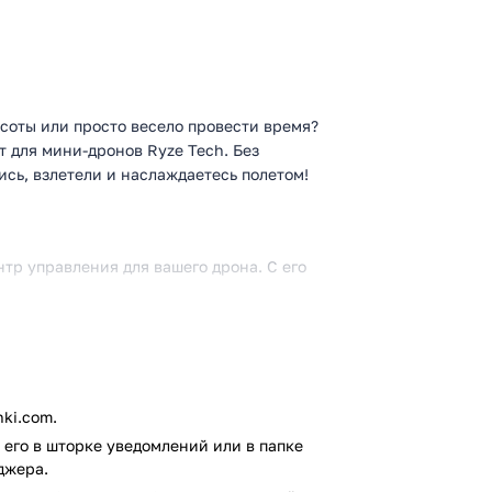
ысоты или просто весело провести время?
 для мини-дронов Ryze Tech. Без
сь, взлетели и наслаждаетесь полетом!
ентр управления для вашего дрона. С его
ю сенсорного экрана или виртуального
 и другие фигуры высшего пилотажа.
 HD-качестве прямо на телефон.
ы через простой интерфейс.
ki.com.
еальности для полного погружения.
его в шторке уведомлений или в папке
джера.
 дополнительного оборудования — только