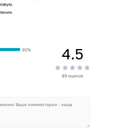
новую.
ления.
4.5
81%
89 оценок