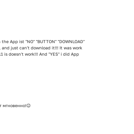
!! In the App ist "NO" "BUTTON" "DOWNLOAD"
 and just can't download it!!! It was work
 is doesn't work!!! And "YES" i did App
т мгновенно!😉