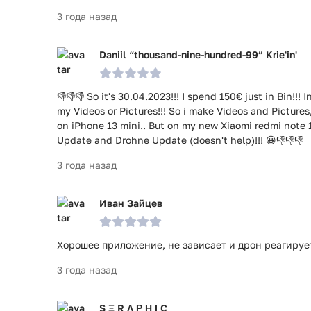
3 года назад
Daniil “thousand-nine-hundred-99” Krie'in'
👎👎👎 So it's 30.04.2023!!! I spend 150€ just in Bin!
my Videos or Pictures!!! So i make Videos and Pictures,
on iPhone 13 mini.. But on my new Xiaomi redmi note 11
Update and Drohne Update (doesn't help)!!! 😀👎👎👎
3 года назад
Иван Зайцев
Хорошее приложение, не зависает и дрон реагируе
3 года назад
S Ξ R Λ Ρ Η Ι C