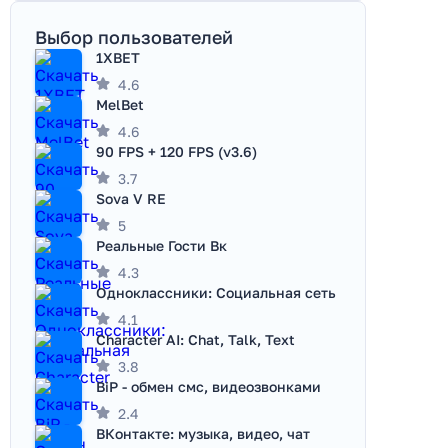
Выбор пользователей
1XBET
4.6
MelBet
4.6
90 FPS + 120 FPS (v3.6)
3.7
Sova V RE
5
Реальные Гости Вк
4.3
Одноклассники: Социальная сеть
4.1
Character AI: Chat, Talk, Text
3.8
BiP - обмен смс, видеозвонками
2.4
ВКонтакте: музыка, видео, чат