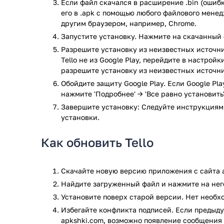
Если файл скачался в расширение .bin (ошибк
ваш телефон и дрон.
его в .apk с помощью любого файлового мене
Кому подойдет?
другим браузером, например, Chrome.
Запустите установку. Нажмите на скачанный 
Новичкам, которые только осваивают дроны.
Разрешите установку из неизвестных источни
Любителям съемки с воздуха — для красивых 
Tello не из Google Play, перейдите в настрой
Детям и подросткам — безопасные полеты и п
разрешите установку из неизвестных источни
Преподавателям — отличный инструмент для 
Обойдите защиту Google Play. Если Google Pl
Tello — это приложение для тех, кто хочет легко и
нажмите 'Подробнее' → 'Все равно установить'
нет сложных профессиональных функций, зато есть
Завершите установку: Следуйте инструкциям
полетов и качественной съемки. Хотите почувствов
установки.
приложение и взлетайте!
Как обновить Tello
Приложение Tello прошло проверку антивирусом Vir
последним сигнатурам заражения файлов не выявл
Скачайте новую версию приложения с сайта a
Найдите загруженный файл и нажмите на него
Установите поверх старой версии. Нет необ
Избегайте конфликта подписей. Если предыду
apkshki.com, возможно появление сообщения 