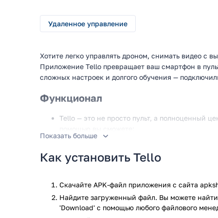
Удаленное управление
Хотите легко управлять дроном, снимать видео с в
Приложение Tello превращает ваш смартфон в пульт
сложных настроек и долгого обучения — подключили
Функционал
Tello — это не просто пульт, а полноценный ц
помощью вы сможете:
Показать больше
Летать вручную — управлять дроном с помощь
джойстика.
Как установить Tello
Автоматические трюки — делать сальто, круги
Снимать фото и видео — записывать ролики в
Программировать полеты — задавать маршрут
Скачайте APK-файл приложения с сайта apksh
Режим VR — использовать очки виртуальной р
Найдите загруженный файл. Вы можете найти 
'Download' с помощью любого файлового мене
Приложение работает по Wi-Fi, поэтому не требует