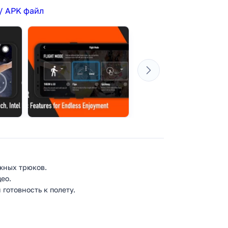
/ APK файл
жных трюков.
ео.
готовность к полету.