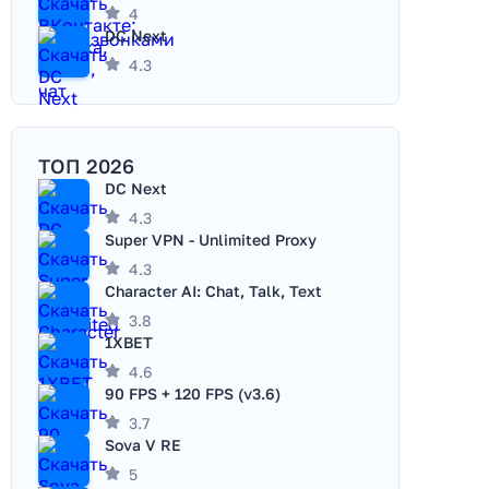
4
DC Next
4.3
ТОП 2026
DC Next
4.3
Super VPN - Unlimited Proxy
4.3
Character AI: Chat, Talk, Text
3.8
1XBET
4.6
90 FPS + 120 FPS (v3.6)
3.7
Sova V RE
5