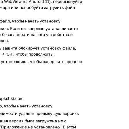
а WebView на Android 11), переименуйте
джера или попробуйте загрузить файл
файл, чтобы начать установку
ков. Если вы впервые устанавливаете
кадров без сложного оборудования.
ки безопасности вашего устройства и
ростые трюки.
ков.
обучения основам пилотирования.
ay защита блокирует установку файла,
 безопасно управлять мини-дроном. Здесь
 → 'OK', чтобы продолжить..
 все необходимое для увлекательных
 установщика, чтобы завершить процесс
ать себя пилотом? Просто установите
usTotal. В результате проверки по всем
ено.
pkshki.com.
, чтобы начать установку.
ходимости удалять предыдущую версию.
щая версия была загружена не с
'Приложение не установлено'. В этом