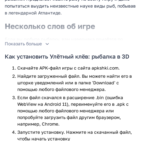
попытаться выудить неизвестные науке виды рыб, побывав
в легендарной Атлантиде.
Несколько слов об игре
Если вы любите рыбалку, вам наверняка придётся по
Показать больше
вкусу эта игра. Здесь, вам предстоит побывать в самых
отдаленных уголках планеты и ловить огромное множество
Как установить Улётный клёв: рыбалка в 3D
видов рыб, прямо на экране телефона. Даже если вы
ничего не знаете о рыбалке, программа поможет вам
Скачайте APK-файл игры с сайта apkshki.com.
быстро получить необходимые навыки, благодаря наличию
Найдите загруженный файл. Вы можете найти его в
тренировочного режима. Освоились с управлениемя?
шторке уведомлений или в папке 'Download' с
Тогда приступите к реальному испытанию. Ловите сотни
помощью любого файлового менеджера.
видов экзотических рыб со всего мира, поведение и
Если файл скачался в расширение .bin (ошибка
движения которых воссозданы с поразительной
WebView на Android 11), переименуйте его в .apk с
точностью, что поможет в любое время дня и ночи
помощью любого файлового менеджера или
наслаждаться максимально реалистичным процессом
попробуйте загрузить файл другим браузером,
рыбной ловли, не выходя из дома.
например, Chrome.
Запустите установку. Нажмите на скачанный файл,
Главные особенности игры:
чтобы начать установку