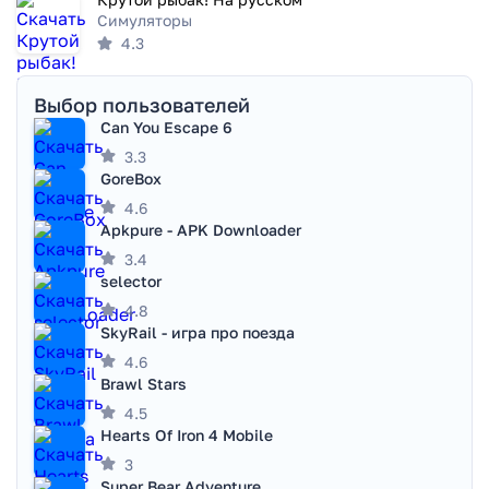
Симуляторы
4.3
Выбор пользователей
Can You Escape 6
3.3
GoreBox
4.6
Apkpure - APK Downloader
3.4
selector
4.8
SkyRail - игра про поезда
4.6
Brawl Stars
4.5
Hearts Of Iron 4 Mobile
3
Super Bear Adventure