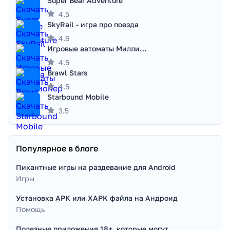
Super Bear Adventure
4.5
SkyRail - игра про поезда
4.6
Игровые автоматы Миллионер
4.5
Brawl Stars
4.5
Starbound Mobile
3.5
Популярное в блоге
Пикантные игры на раздевание для Android
Игры
Установка APK или XAPK файла на Андроид
Помощь
Полезные приложения 18+, которые могут