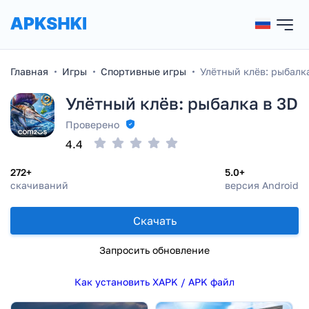
Главная
Игры
Спортивные игры
Улётный клёв: рыбалк
Улётный клёв: рыбалка в 3D
Проверено
4.4
272+
5.0+
скачиваний
версия Android
Скачать
Запросить обновление
Как установить XAPK / APK файл