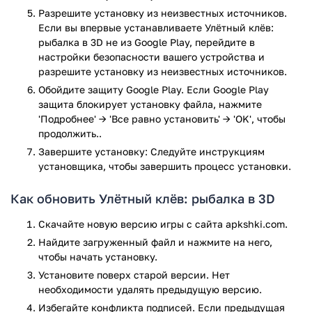
Разрешите установку из неизвестных источников.
Реалистичная трёхмерная графика.
Если вы впервые устанавливаете Улётный клёв:
Сотни видов экзотических рыб.
рыбалка в 3D не из Google Play, перейдите в
Множество локаций по всему миру, включая
настройки безопасности вашего устройства и
легендарную Атлантиду.
разрешите установку из неизвестных источников.
Реалистичная физика.
Обойдите защиту Google Play. Если Google Play
Точно воссозданы повадки и движения рыбы.
защита блокирует установку файла, нажмите
Осторожно, улов может ускользнуть!
'Подробнее' → 'Все равно установить' → 'OK', чтобы
Таблица рекордов.
продолжить..
Система сборки приманок.
Завершите установку: Следуйте инструкциям
Возможность играть на смартфоне или планшете.
установщика, чтобы завершить процесс установки.
Всегда мечтали поймать огромную экзотическую рыбу?
Тогда скачайте игру Улётный клёв для Android.
Как обновить Улётный клёв: рыбалка в 3D
Игра Улётный клёв: рыбалка в 3D прошла проверку
Скачайте новую версию игры с сайта apkshki.com.
антивирусом VirusTotal. В результате проверки по всем
Найдите загруженный файл и нажмите на него,
последним сигнатурам заражения файлов не выявлено.
чтобы начать установку.
Установите поверх старой версии. Нет
необходимости удалять предыдущую версию.
Избегайте конфликта подписей. Если предыдущая