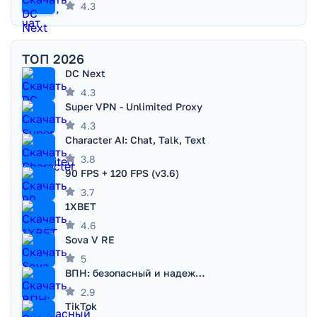
4.3
ТОП 2026
DC Next
4.3
Super VPN - Unlimited Proxy
4.3
Character AI: Chat, Talk, Text
3.8
90 FPS + 120 FPS (v3.6)
3.7
1XBET
4.6
Sova V RE
5
ВПН: безопасный и надежный VPN
2.9
TikTok