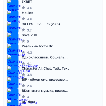
1XBET
4.6
MelBet
4.6
90 FPS + 120 FPS (v3.6)
3.7
Sova V RE
5
Реальные Гости Вк
4.3
Одноклассники: Социальная сеть
4.1
Character AI: Chat, Talk, Text
3.8
BiP - обмен смс, видеозвонками
2.4
ВКонтакте: музыка, видео, чат
4
DC Next