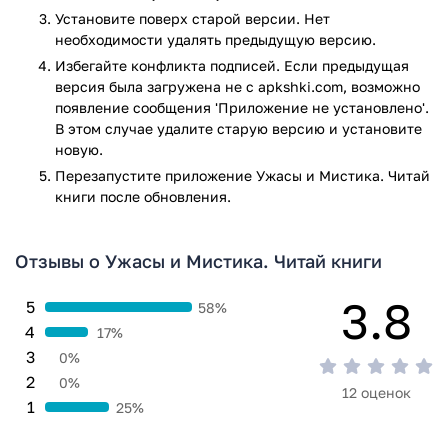
планшетах;
Установите поверх старой версии. Нет
необходимости удалять предыдущую версию.
Обратите внимание! Скачать и использовать программу
Избегайте конфликта подписей. Если предыдущая
Ужасы и Мистика. Читай книги для Android можно
версия была загружена не с apkshki.com, возможно
бесплатно, но при скачивании книг, придется смотреть
появление сообщения 'Приложение не установлено'.
рекламные ролики.
В этом случае удалите старую версию и установите
новую.
Приложение Ужасы и Мистика. Читай книги прошло
проверку антивирусом VirusTotal. В результате проверки
Перезапустите приложениe Ужасы и Мистика. Читай
книги после обновления.
по всем последним сигнатурам заражения файлов не
выявлено.
Отзывы о Ужасы и Мистика. Читай книги
3.8
5
58%
4
17%
3
0%
2
0%
12 оценок
1
25%