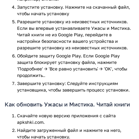
Запустите установку. Нажмите на скачанный файл,
Библиотека разбита на категории по жанрам и циклам, а
чтобы начать установку
если вы точно знаете, что хотите прочитать —
Разрешите установку из неизвестных источников.
воспользуйтесь встроенным поиском. В последней версии
Если вы впервые устанавливаете Ужасы и Мистика.
программы, присутствует также группировка
Читай книги не из Google Play, перейдите в
произведений по циклам и жанрам.
настройки безопасности вашего устройства и
разрешите установку из неизвестных источников.
Особенности и достоинства программы:
Обойдите защиту Google Play. Если Google Play
большая библиотека книг ужасов;
защита блокирует установку файла, нажмите
подьорки по автору, циклу и жанру;
'Подробнее' → 'Все равно установить' → 'OK', чтобы
продолжить..
сортировка библиотеки по дате добавления и
названию;
Завершите установку: Следуйте инструкциям
возможность скрыть читаемые книги из общего
установщика, чтобы завершить процесс установки.
списка;
интуитивный интерфейс;
Как обновить Ужасы и Мистика. Читай книги
удобная читалка;
Скачайте новую версию приложения с сайта
книги на русском языке;
apkshki.com.
сохранение книг на мобильном устройстве, для
чтения оффлайн;
Найдите загруженный файл и нажмите на него,
чтобы начать установку.
программа отлично работает на телефонах и