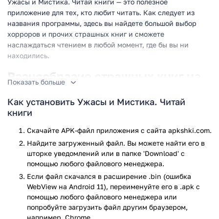
Ужасы и Мистика. Читай книги — это полезное
приложение для тех, кто любит читать. Как следует из
названия программы, здесь вы найдете большой выбор
хорроров и прочих страшных книг и сможете
наслаждаться чтением в любой момент, где бы вы ни
находились.
Разнообразие страшных книг на
Показать больше
любой вкус
Как установить Ужасы и Мистика. Читай
Любите книги в жанре хоррор, но уже перечитали все
книги
любимые произведения? Время открыть для себя что-
нибудь новое. Больше вам не придется бегать по книжным
Скачайте APK-файл приложения с сайта apkshki.com.
магазинам и искать информацию в Интернете: эта
Найдите загруженный файл. Вы можете найти его в
программа предоставит вам доступ к большой библиотеке
шторке уведомлений или в папке 'Download' с
историй от известных и начинающих авторов.
помощью любого файлового менеджера.
Заинтересовавшие истории можно читать прямо на
Если файл скачался в расширение .bin (ошибка
экране вашего смартфона или планшета, благодаря
WebView на Android 11), переименуйте его в .apk с
удобной встроенной читалке. А чтобы сделать чтение
помощью любого файлового менеджера или
максимально комфортным, книги можно скачать в память
попробуйте загрузить файл другим браузером,
телефона и читать в режиме оффлайн.
например, Chrome.