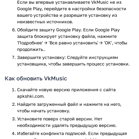
Если вы впервые устанавливаете VkMusic не из
предусмотрена функция скачивания музыки в память
Google Play, перейдите в настройки безопасности
смартфона. Сохраните нужные музыкальные записи на
вашего устройства и разрешите установку из
телефоне и слушайте их офлайн, в любой момент.
неизвестных источников.
Обойдите защиту Google Play. Если Google Play
Особенности и преимущества
защита блокирует установку файла, нажмите
программы:
'Подробнее' → 'Все равно установить' → 'OK', чтобы
продолжить..
Быстрый поиск музыки по базе соцсети ВКонтакте.
Завершите установку: Следуйте инструкциям
Возможность скачать музыку ВКонтакте на телефон.
установщика, чтобы завершить процесс установки.
Удобный интерфейс на русском языке.
Наличие раздела с рекомендациями.
Как обновить VkMusic
Поддержка тёмной темы оформления.
С сайта apkshki.com, вы всегда можете скачать
Скачайте новую версию приложения с сайта
приложение VkMusic для Android, совершенно бесплатно.
apkshki.com.
Найдите загруженный файл и нажмите на него,
Приложение VkMusic прошло проверку антивирусом
чтобы начать установку.
VirusTotal. В результате проверки по всем последним
Установите поверх старой версии. Нет
сигнатурам заражения файлов не выявлено.
необходимости удалять предыдущую версию.
Избегайте конфликта подписей. Если предыдущая