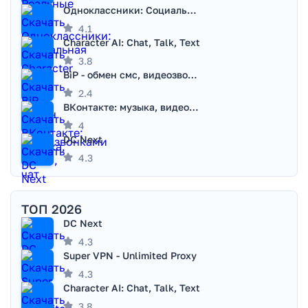
Одноклассники: Социальная сеть
4.1
Character AI: Chat, Talk, Text
3.8
BiP - обмен смс, видеозвонками
2.4
ВКонтакте: музыка, видео, чат
4
DC Next
4.3
ТОП 2026
DC Next
4.3
Super VPN - Unlimited Proxy
4.3
Character AI: Chat, Talk, Text
3.8