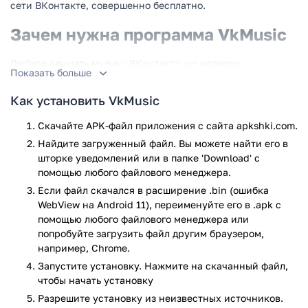
сети ВКонтакте, совершенно бесплатно.
Зачем нужна программа VkMusic
Любите слушать музыку ВКонтакте, но надоели
Показать больше
постоянные рекламные вставки? Тогда установите на свой
телефон последнюю версию этой программы. С её
Как установить VkMusic
помощью, вы получите доступ к любимой музыке, а также
будете получать рекомендации, основанные на ваших
Скачайте APK-файл приложения с сайта apkshki.com.
предпочтениях, совершенно бесплатно. Всё, что для этого
Найдите загруженный файл. Вы можете найти его в
потребуется, это авторизоваться в учётной записи VK.
шторке уведомлений или в папке 'Download' с
помощью любого файлового менеджера.
Возможность слушать музыку всегда и
Если файл скачался в расширение .bin (ошибка
везде
WebView на Android 11), переименуйте его в .apk с
помощью любого файлового менеджера или
Одним из главных недостатков музыкальных онлайн-
попробуйте загрузить файл другим браузером,
сервисов является необходимость доступа в Интернет. Это
например, Chrome.
не позволяет насладиться прослушиванием любимых
Запустите установку. Нажмите на скачанный файл,
треков за городом, либо в других местах со слабым
чтобы начать установку
уровнем сигнала. Программа VkMusic избавит вас от этих
Разрешите установку из неизвестных источников.
неудобств. Дело в том, чтов последней версии приложения