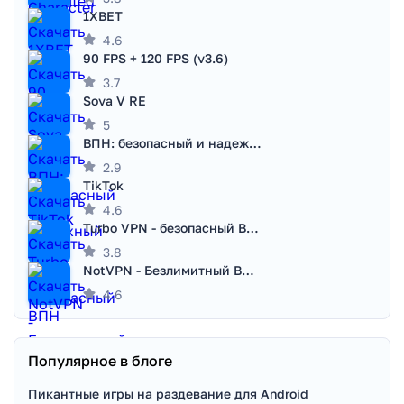
1XBET
4.6
90 FPS + 120 FPS (v3.6)
3.7
Sova V RE
5
ВПН: безопасный и надежный VPN
2.9
TikTok
4.6
Turbo VPN - безопасный ВПН
3.8
NotVPN - Безлимитный ВПН | VPN
4.6
Популярное в блоге
Пикантные игры на раздевание для Android