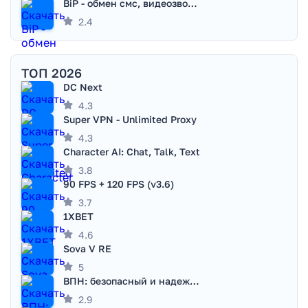
BiP - обмен смс, видеозвонками
2.4
ТОП 2026
DC Next
4.3
Super VPN - Unlimited Proxy
4.3
Character AI: Chat, Talk, Text
3.8
90 FPS + 120 FPS (v3.6)
3.7
1XBET
4.6
Sova V RE
5
ВПН: безопасный и надежный VPN
2.9