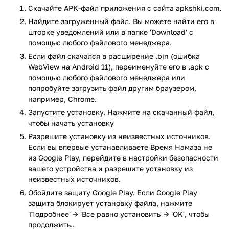
счетчики Тасбих и помощь с подъемом на Тахаджуд.
Скачайте APK-файл приложения с сайта apkshki.com.
Перечисленное — лишь малая часть функций.
Найдите загруженный файл. Вы можете найти его в
Расписание вычисляется автоматически - в зависимости
шторке уведомлений или в папке 'Download' с
от местоположения. На выбор - 7 методов расчета. Помимо
помощью любого файлового менеджера.
прочего, доступны готовые варианты. Требуется только
Если файл скачался в расширение .bin (ошибка
указать населенный пункт.
WebView на Android 11), переименуйте его в .apk с
помощью любого файлового менеджера или
Важный нюанс. Необходимо разрешить приложению
попробуйте загрузить файл другим браузером,
работать в режиме ожидания. Сказанное настраивается в
например, Chrome.
меню "Безопасность" или "Энергосбережение".
Запустите установку. Нажмите на скачанный файл,
Подключение к Интернету тоже обязательно.
чтобы начать установку
Приложение Время Намаза прошло проверку антивирусом
Разрешите установку из неизвестных источников.
VirusTotal. В результате проверки по всем последним
Если вы впервые устанавливаете Время Намаза не
сигнатурам заражения файлов не выявлено.
из Google Play, перейдите в настройки безопасности
вашего устройства и разрешите установку из
неизвестных источников.
Обойдите защиту Google Play. Если Google Play
защита блокирует установку файла, нажмите
'Подробнее' → 'Все равно установить' → 'OK', чтобы
продолжить..