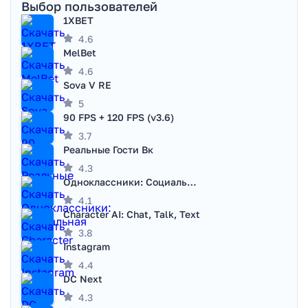
Выбор пользователей
1XBET
4.6
MelBet
4.6
Sova V RE
5
90 FPS + 120 FPS (v3.6)
3.7
Реальные Гости Вк
4.3
Одноклассники: Социальная сеть
4.1
Character AI: Chat, Talk, Text
3.8
Instagram
4.4
DC Next
4.3