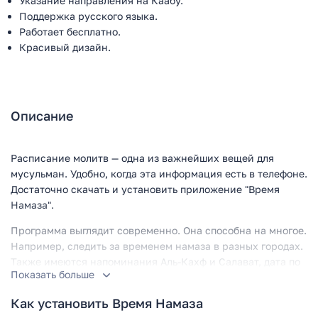
Указание направления на Каабу.
Поддержка русского языка.
Работает бесплатно.
Красивый дизайн.
Описание
Расписание молитв — одна из важнейших вещей для
мусульман. Удобно, когда эта информация есть в телефоне.
Достаточно скачать и установить приложение "Время
Намаза".
Программа выглядит современно. Она способна на многое.
Например, следить за временем намаза в разных городах.
Также имеются напоминания Аль-Кахф и Салават, дата по
Показать больше
Хиджре и направление на Каабу.
Как установить Время Намаза
Нужен Хадис дня? Нет проблем. Кроме того, в наличии