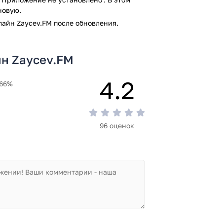
новую.
айн Zaycev.FM после обновления.
M
нций, с совершенно разными
н Zaycev.FM
 это в настройках)
онлайн-режиме
4.2
66%
авляйте в избранное!
огда вам захочется!
 проверку антивирусом VirusTotal. В
96 оценок
м заражения файлов не выявлено.