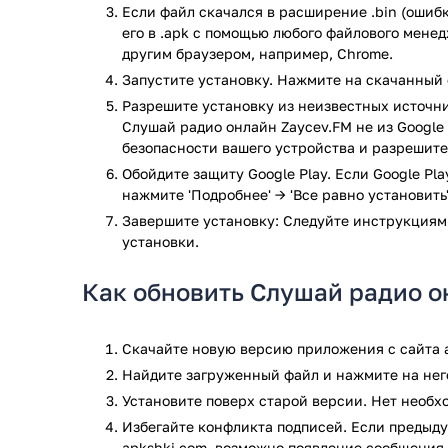
Если файл скачался в расширение .bin (ошибк
Пользоваться им разрешается начиная с 13 лет.
его в .apk с помощью любого файлового мене
другим браузером, например, Chrome.
Как пользоваться приложением Za
Запустите установку. Нажмите на скачанный 
В первую очередь устанавливаем приложение и зап
Разрешите установку из неизвестных источни
Слушай радио онлайн Zaycev.FM не из Google 
требованиями Zaycev.FM (чтобы функционировало он
безопасности вашего устройства и разрешите
После запуска вы увидите главный экран приложен
радиостанций. На каждой из радиостанции играет 
Обойдите защиту Google Play. Если Google Pl
выбрать свой любимый жанр и подключится к ради
нажмите 'Подробнее' → 'Все равно установить'
прослушивать любимые треки в любимом жанре (в о
Завершите установку: Следуйте инструкциям
Может быть вам нравятся острые музыкальные жан
установки.
доступно в Zaycev.FM. Zaycev.FM без сомнений лу
телефон. При всём этом Zaycev.FM является беспл
Как обновить Слушай радио о
необходимости покупать какую-либо радиостанцию
установки вы сразу можете наслаждаться музыкой
стоит также выделить режим «избранное». Что это 
Скачайте новую версию приложения с сайта a
выбрать одну или несколько своих любимые радиост
Найдите загруженный файл и нажмите на него
Также кроме этих функций есть ещё несколько доп
Установите поверх старой версии. Нет необ
поддержкой. Если у вас что-то случилось и не раб
Избегайте конфликта подписей. Если предыду
другие проблемы, то там вам обязательно помогут.
apkshki.com, возможно появление сообщения 