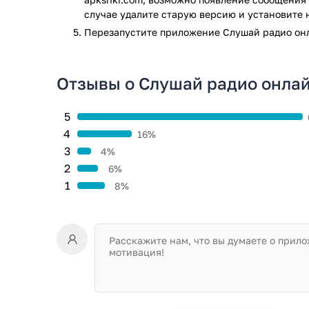
настройками приложения Zaycev.FM.
случае удалите старую версию и установите 
Перезапустите приложениe Слушай радио онл
Особенности приложения Zaycev.F
Множество различных музыкальных радиоста
Отзывы о Слушай радио онлай
музыкальными композициями
Возможно сменить тему приложения (делается
Возможно просушивать музыку бесплатно в 
5
Выбирайте свою любимую радиостанцию и доб
4
16%
Наслаждайтесь музыкой где вам захочется и к
3
4%
Приложение Слушай радио онлайн Zaycev.FM прошло
2
6%
результате проверки по всем последним сигнатура
1
8%