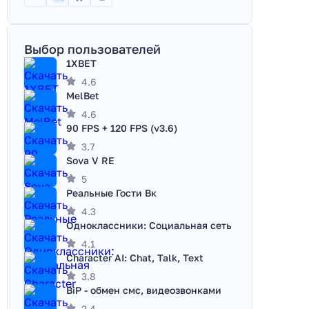
Выбор пользователей
1XBET
4.6
MelBet
4.6
90 FPS + 120 FPS (v3.6)
3.7
Sova V RE
5
Реальные Гости Вк
4.3
Одноклассники: Социальная сеть
4.1
Character AI: Chat, Talk, Text
3.8
BiP - обмен смс, видеозвонками
2.4