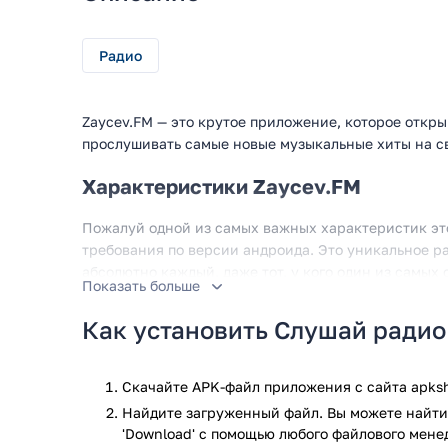
Радио
Zaycev.FM — это крутое приложение, которое откр
прослушивать самые новые музыкальные хиты на с
Характеристики Zaycev.FM
Пожалуй одной из самых важных характеристик эт
требования по версии андроида. Это уникальное р
абсолютно каждый, даже тот, у кого один из самых
Показать больше
Требования к версии операционной системы данног
Разумеется, что подобных смартфонов в мире остал
Как установить Слушай радио
Zaycev.FM можно назвать самым главным плюсом п
относится вес приложения, он составляет также нем
сильно беспокоится о памяти и не нужно больше уд
Скачайте APK-файл приложения с сайта apksh
музыкой в своём смартфоне. Zaycev.FM — это радио
Найдите загруженный файл. Вы можете найти 
позитивных отзывов от своих пользователей. Zayc
'Download' с помощью любого файлового мене
андроид-приложений. Также стоит отметить, что на