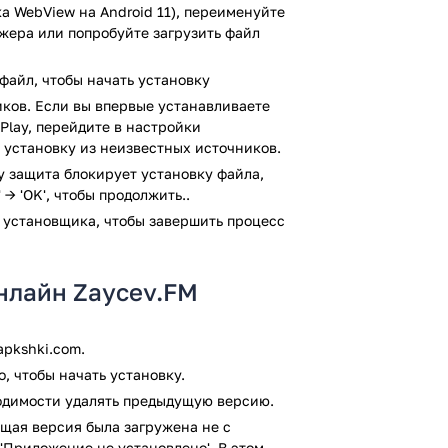
а WebView на Android 11), переименуйте
джера или попробуйте загрузить файл
ycev.FM?
файл, чтобы начать установку
ускаем его, затем соглашаемся со всеми
ков. Если вы впервые устанавливаете
Play, перейдите в настройки
о как надо, без перебоев и прочее).
 установку из неизвестных источников.
ия, на нём сразу изображено несколько
какой-то трек. Собственно, вы можете
ay защита блокирует установку файла,
останции. Это даёт возможность
 → 'OK', чтобы продолжить..
нлайн режиме!). Нравится Рок или Поп?
 установщика, чтобы завершить процесс
ры, например Метал? Всё это конечно же
чшее радиоприложение на мобильный
атным приложением, вам нет
нлайн Zaycev.FM
, чтобы слушать любимые треки. После
 своей души. Кроме самих радиостанций
значит? — Это означает что вы можете
pkshki.com.
анций и добавить их в свой список!
, чтобы начать установку.
олнительных, например функция связи с
ходимости удалять предыдущую версию.
отают радиостанции, либо возникли
щая версия была загружена не с
 Также вы можете воспользоваться
'Приложение не установлено'. В этом