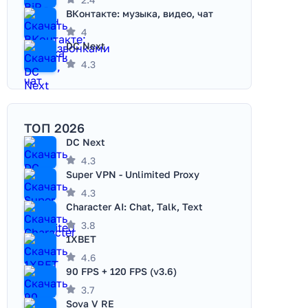
ВКонтакте: музыка, видео, чат
4
DC Next
4.3
ТОП 2026
DC Next
4.3
Super VPN - Unlimited Proxy
4.3
Character AI: Chat, Talk, Text
3.8
1XBET
4.6
90 FPS + 120 FPS (v3.6)
3.7
Sova V RE