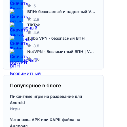
5
ВПН: безопасный и надежный VPN
2.9
TikTok
4.6
Turbo VPN - безопасный ВПН
3.8
NotVPN - Безлимитный ВПН | VPN
4.6
Популярное в блоге
Пикантные игры на раздевание для
Android
Игры
Установка APK или XAPK файла на
Андроид