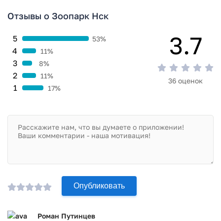
Приложение Зоопарк Нск прошло проверку антивирусом
Отзывы о Зоопарк Нск
VirusTotal. В результате проверки по всем последним
сигнатурам заражения файлов не выявлено.
3.7
5
53%
4
11%
3
8%
2
11%
36 оценок
1
17%
Опубликовать
Роман Путинцев