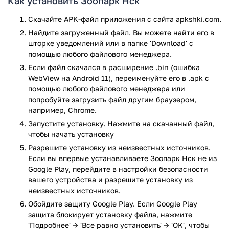
Как установить Зоопарк Нск
долгое время. С помощью приложения можно увидеть
огромное количество животных, собранных со всего мира.
Скачайте APK-файл приложения с сайта apkshki.com.
Найдите загруженный файл. Вы можете найти его в
Возможности приложения
шторке уведомлений или в папке 'Download' с
помощью любого файлового менеджера.
С помощью данного приложения можно удобно
Если файл скачался в расширение .bin (ошибка
спланировать свой маршрут по зоопарку, зависимо
WebView на Android 11), переименуйте его в .apk с
от своего местоположения.
помощью любого файлового менеджера или
Возможность искать животных на карте по их
попробуйте загрузить файл другим браузером,
названиям, которые включают даже различные
например, Chrome.
клички животных.
Запустите установку. Нажмите на скачанный файл,
Возможность искать различные объекты, которые
чтобы начать установку
находятся в зоопарке.
Разрешите установку из неизвестных источников.
Ознакомиться с текущей стоимостью билетов, а
Если вы впервые устанавливаете Зоопарк Нск не из
также узнать самую свежую информацию о
Google Play, перейдите в настройки безопасности
различных услугах на территории зоопарка.
вашего устройства и разрешите установку из
Ознакомиться с количеством различных видов
неизвестных источников.
животных и птиц, которые на данный момент
Обойдите защиту Google Play. Если Google Play
находятся в зоопарке.
защита блокирует установку файла, нажмите
С помощью приложения можно использовать
'Подробнее' → 'Все равно установить' → 'OK', чтобы
календарь событий, чтобы максимально удобно