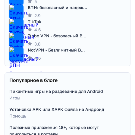
5
ВПН: безопасный и надежный VPN
2.9
TikTok
4.6
Turbo VPN - безопасный ВПН
3.8
NotVPN - Безлимитный ВПН | VPN
4.6
Популярное в блоге
Пикантные игры на раздевание для Android
Игры
Установка APK или XAPK файла на Андроид
Помощь
Полезные приложения 18+, которые могут
пригодиться в постели