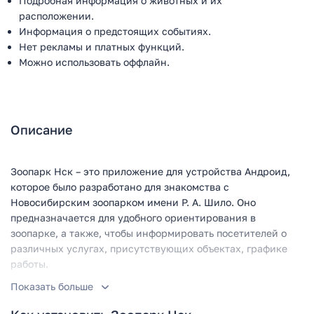
Подробная информация о животных и их
расположении.
Информация о предстоящих событиях.
Нет рекламы и платных функций.
Можно использовать оффлайн.
Описание
Зоопарк Нск – это приложение для устройства Андроид,
которое было разработано для знакомства с
Новосибирским зоопарком имени Р. А. Шило. Оно
предназначается для удобного ориентирования в
зоопарке, а также, чтобы информировать посетителей о
различных услугах, присутствующих объектах, графике
работы.
Показать больше
Данное приложение поможет сделать своё посещение
зоопарка более интересным, которое запомнится на