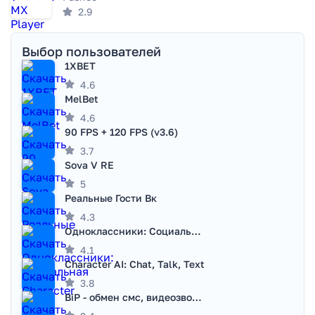
2.9
Выбор пользователей
1XBET
4.6
MelBet
4.6
90 FPS + 120 FPS (v3.6)
3.7
Sova V RE
5
Реальные Гости Вк
4.3
Одноклассники: Социальная сеть
4.1
Character AI: Chat, Talk, Text
3.8
BiP - обмен смс, видеозвонками