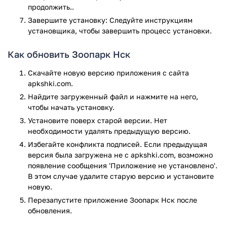
продолжить..
запланировать поход в зоопарк.
Завершите установку: Следуйте инструкциям
Преимущества приложения
установщика, чтобы завершить процесс установки.
Очень красивый и удобный интерфейс, который
Как обновить Зоопарк Нск
будет понятный каждому.
Скачайте новую версию приложения с сайта
В каждой категории находятся информация,
apkshki.com.
полностью соответствующая только конкретному
названию.
Найдите загруженный файл и нажмите на него,
чтобы начать установку.
Информация в приложении постоянно обновляется,
поэтому пользователь будет иметь только актуальную
Установите поверх старой версии. Нет
информацию на данный момент.
необходимости удалять предыдущую версию.
Избегайте конфликта подписей. Если предыдущая
Данное приложение будет полезным для всех людей,
версия была загружена не с apkshki.com, возможно
которые планируют посетить Новосибирский зоопарк. Оно
появление сообщения 'Приложение не установлено'.
находится в свободном доступе для скачивания на своё
В этом случае удалите старую версию и установите
Андроид устройство. С помощью приложения можно
новую.
узнавать только самую актуальную информацию и быть в
Перезапустите приложениe Зоопарк Нск после
курсе всех последних событий на территории данного
обновления.
зоопарка.