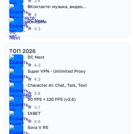
2.4
ВКонтакте: музыка, видео, чат
4
DC Next
4.3
ТОП 2026
DC Next
4.3
Super VPN - Unlimited Proxy
4.3
Character AI: Chat, Talk, Text
3.8
90 FPS + 120 FPS (v3.6)
3.7
1XBET
4.6
Sova V RE