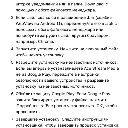
шторке уведомлений или в папке 'Download' с
планшете. Все кодеки доступны по умолчанию: не
помощью любого файлового менеджера.
придется ничего скачивать отдельно.
Если файл скачался в расширение .bin (ошибка
Возможности плеера:
WebView на Android 11), переименуйте его в .apk с
помощью любого файлового менеджера или
Смотрите любые видео онлайн с наилучшим
попробуйте загрузить файл другим браузером,
качеством (мультики, кино, прямые эфиры и каналы
например, Chrome.
телевидения).
Запустите установку. Нажмите на скачанный файл,
Слушайте музыку с самым высоким качеством, ведь
чтобы начать установку
вам доступна поддержка даже lossless формата.
Разрешите установку из неизвестных источников.
Теперь можно не ждать долгой загрузки торрентов, а
Если вы впервые устанавливаете Ace Stream Media
воспроизводить их сразу же онлайн!
не из Google Play, перейдите в настройки
Можно запускать видео и аудиофайлы на AppleTV,
безопасности вашего устройства и разрешите
Chromecast и других удаленных устройствах.
установку из неизвестных источников.
Воспользуйтесь любым плеер для проигрывания
Обойдите защиту Google Play. Если Google Play
контента.
защита блокирует установку файла, нажмите
Поддержка множества форматов, в том числе MKV,
'Подробнее' → 'Все равно установить' → 'OK', чтобы
MP4, AVI, MOV, Ogg, FLAC, TS, M2TS, Wav и AAC
продолжить..
В Ace Stream Media вы найдете:
Завершите установку: Следуйте инструкциям
установщика, чтобы завершить процесс установки.
Ace Stream Engine – утилита, которая использует