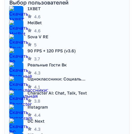
Выбор пользователей
1XBET
4.6
MelBet
4.6
Sova V RE
5
90 FPS + 120 FPS (v3.6)
3.7
Реальные Гости Вк
4.3
Одноклассники: Социальная сеть
4.1
Character AI: Chat, Talk, Text
3.8
Instagram
4.4
DC Next
4.3