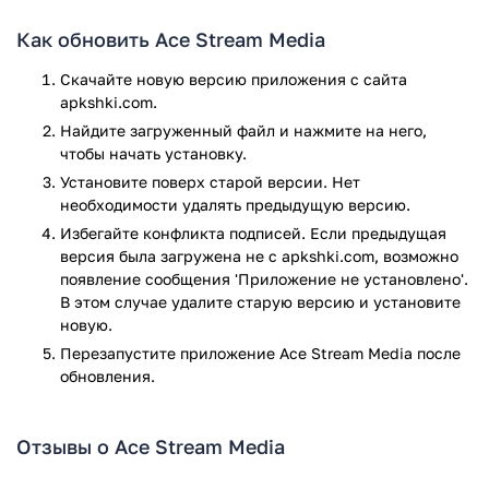
передовые технологии peer-to-peer для эффективного
Как обновить Ace Stream Media
хранения и передачи данных.
Ace Media Library – это модификация одного из самых
Скачайте новую версию приложения с сайта
популярный и удобных плееров VLC.
apkshki.com.
Ace Stream TV - сервис для Android TV, благодаря
Найдите загруженный файл и нажмите на него,
которому можно смотреть трансляции через
чтобы начать установку.
приложение Live Channels.
Установите поверх старой версии. Нет
необходимости удалять предыдущую версию.
Скачать Ace Stream Media вы можете бесплатно с нашего
сайта. Начните одним из самых полезных мультимедиа
Избегайте конфликта подписей. Если предыдущая
приложений на Андроид прямо сейчас.
версия была загружена не с apkshki.com, возможно
появление сообщения 'Приложение не установлено'.
Приложение Ace Stream Media прошло проверку
В этом случае удалите старую версию и установите
антивирусом VirusTotal. В результате проверки по всем
новую.
последним сигнатурам заражения файлов не выявлено.
Перезапустите приложениe Ace Stream Media после
обновления.
Отзывы о Ace Stream Media