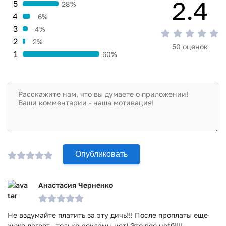
2.4
5
28%
4
6%
3
4%
2
2%
50 оценок
1
60%
Опубликовать
Анастасия Черненко
Не вздумайте платить за эту дичь!!! После проплаты еще
хуже лагает , только рекламы нет! Это все на*б!!!!