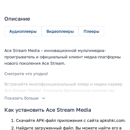
Описание
Аудиоплееры
Видеоплееры
Плееры
Ace Stream Media – инновационной мультимедиа-
проигрыватель и официальный клиент медиа-платформы
нового поколения Ace Stream.
Смотрите что угодно!
Встречайте многофункциональный плеер и медиа-сервер
Ace Stream Media! Смотрите бесконечное количество
трансляций с высочайшим качеством картинки и звука
Показать больше
онлайн, ведь приложение поддерживает протоколы Ace
Как установить Ace Stream Media
Stream, FTP, RTMP, HTTP(S), BitTorrent и другие. А
благодаря возможности воспроизведения всех самых
Скачайте APK-файл приложения с сайта apkshki.com.
популярных форматов, вы можете проигрывать любые
Найдите загруженный файл. Вы можете найти его в
видео и аудио файлы на своем Андроид смартфоне или