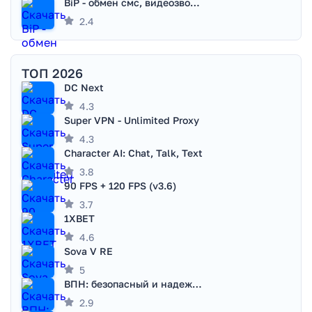
BiP - обмен смс, видеозвонками
2.4
ТОП 2026
DC Next
4.3
Super VPN - Unlimited Proxy
4.3
Character AI: Chat, Talk, Text
3.8
90 FPS + 120 FPS (v3.6)
3.7
1XBET
4.6
Sova V RE
5
ВПН: безопасный и надежный VPN
2.9