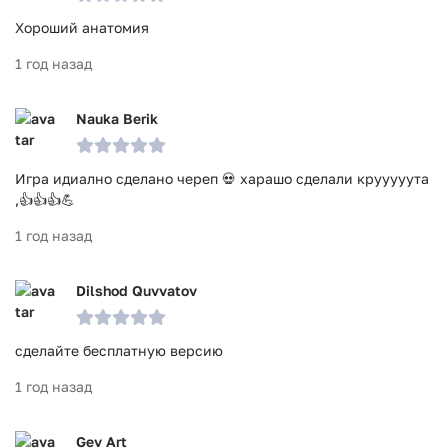
отдельные части тела, со специализацией в медицинской
Хороший анатомия
специализации и профессиональных функциях, а также к
подробной трехмерной модели всех структур и
1 год назад
возможностью поворота модели на 360°.
Приложение Анатомия - 3D Атлас прошло проверку
Nauka Berik
антивирусом VirusTotal. В результате проверки по всем
последним сигнатурам заражения файлов не выявлено.
Игра идиално сделано череп 💀 харашо сделали крууууута
,👍👍👍💪
1 год назад
Dilshod Quvvatov
сделайте бесплатную версию
1 год назад
Gev Art