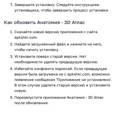
Завершите установку: Следуйте инструкциям
интуитивно понятный интерфейс.
установщика, чтобы завершить процесс установки.
3). Стоматолог может увидеть мельчайшие детали и
нюансы, изменить положение, угол обзора и увеличить
Как обновить Анатомия - 3D Атлас
выбранные детали, включить или выключить выбранные
Скачайте новую версию приложения с сайта
анатомические элементы. Этот инструмент окажется
apkshki.com.
полезным в обучении студентов и повседневной работе
стоматологов, помогая объяснять пациентам
Найдите загруженный файл и нажмите на него,
стоматологические заболевания и способы лечения.
чтобы начать установку.
Установите поверх старой версии. Нет
Анатомия – 3D Атлас дает возможность динамического
необходимости удалять предыдущую версию.
мультимедийного изучения анатомии человека
Избегайте конфликта подписей. Если предыдущая
посредством визуализации и описания отдельных частей
версия была загружена не с apkshki.com, возможно
тела. Содержит более 6 500 изображений и тестовых
появление сообщения 'Приложение не установлено'.
наборов. Это интересная и быстрая форма расширения
В этом случае удалите старую версию и установите
знаний, интересная помощь для студентов, медсестер и
новую.
врачей.
Перезапустите приложениe Анатомия - 3D Атлас
Пользователь имеет возможность просматривать
после обновления.
различные анатомические модули, разделенные на
отдельные части тела и различая интересы пользователя в