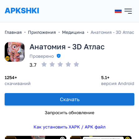
Главная
Приложения
Медицина
Анатомия - 3D Атлас
Анатомия - 3D Атлас
Проверено
3.7
1254+
5.1+
скачиваний
версия Android
Скачать
Запросить обновление
Как установить XAPK / APK файл