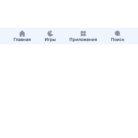
Главная
Игры
Приложения
Поиск
Добавить приложение
О нас
Контакты
APKshki.com. Все права защищены, копирование
материалов разрешенно только с указанием активной