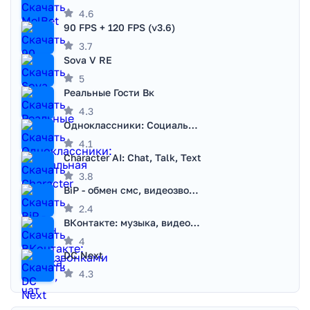
4.6
90 FPS + 120 FPS (v3.6)
3.7
Sova V RE
5
Реальные Гости Вк
4.3
Одноклассники: Социальная сеть
4.1
Character AI: Chat, Talk, Text
3.8
BiP - обмен смс, видеозвонками
2.4
ВКонтакте: музыка, видео, чат
4
DC Next
4.3