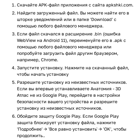
выбор предлагается пять режимов изображения: КТ, МРТ,
Скачайте APK-файл приложения с сайта apkshki.com.
рентгенограммы, анатомические диаграммы и
Найдите загруженный файл. Вы можете найти его в
изображения ядерной медицины.
шторке уведомлений или в папке 'Download' с
помощью любого файлового менеджера.
Инструмент для трехмерной стоматологической
Если файл скачался в расширение .bin (ошибка
диагностики и общения с пациентом, содержащий
WebView на Android 11), переименуйте его в .apk с
анатомические нормативные модели зубных рядов
помощью любого файлового менеджера или
взрослых (вторичных). Вся 3D графика удивляет
попробуйте загрузить файл другим браузером,
трудолюбием своей работы:
например, Chrome.
1). Этот модуль охватывает более 50 наименований и
Запустите установку. Нажмите на скачанный файл,
охватывает полный спектр точной трехмерной анатомии,
чтобы начать установку
функциональной анатомии, клинических и
Разрешите установку из неизвестных источников.
специализированных областей. Он идеально подходит для
Если вы впервые устанавливаете Анатомия - 3D
широкого спектра медицинских курсов и медицинского
Атлас не из Google Play, перейдите в настройки
образования.
безопасности вашего устройства и разрешите
установку из неизвестных источников.
2) Трехмерный атлас анатомии человека, трехмерная
Обойдите защиту Google Play. Если Google Play
анатомия человека в реальном времени и трехмерная
защита блокирует установку файла, нажмите
анатомия человека. Этот модуль предлагает ряд
'Подробнее' → 'Все равно установить' → 'OK', чтобы
информации, дающих подробное представление о
продолжить..
структуре человеческого тела, а также удобный и