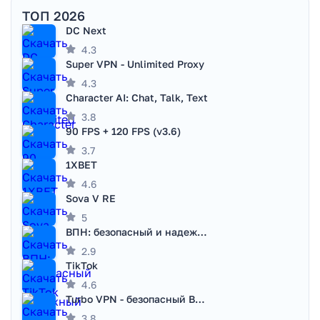
ТОП 2026
DC Next
4.3
Super VPN - Unlimited Proxy
4.3
Character AI: Chat, Talk, Text
3.8
90 FPS + 120 FPS (v3.6)
3.7
1XBET
4.6
Sova V RE
5
ВПН: безопасный и надежный VPN
2.9
TikTok
4.6
Turbo VPN - безопасный ВПН
3.8