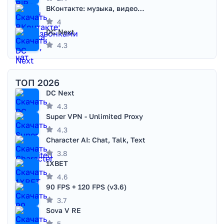
ВКонтакте: музыка, видео, чат
4
DC Next
4.3
ТОП 2026
DC Next
4.3
Super VPN - Unlimited Proxy
4.3
Character AI: Chat, Talk, Text
3.8
1XBET
4.6
90 FPS + 120 FPS (v3.6)
3.7
Sova V RE
5