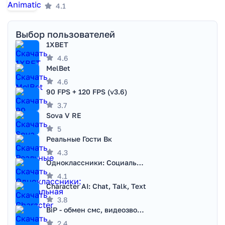
4.1
Выбор пользователей
1XBET
4.6
MelBet
4.6
90 FPS + 120 FPS (v3.6)
3.7
Sova V RE
5
Реальные Гости Вк
4.3
Одноклассники: Социальная сеть
4.1
Character AI: Chat, Talk, Text
3.8
BiP - обмен смс, видеозвонками
2.4