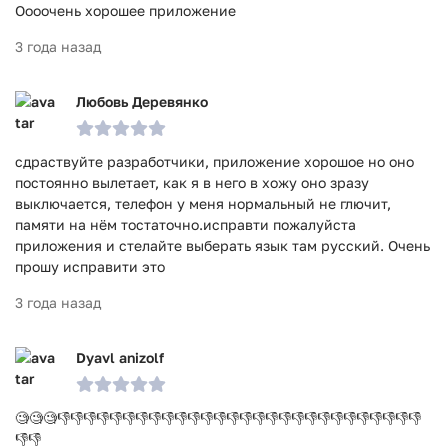
Оооочень хорошее приложение
3 года назад
Любовь Деревянко
сдраствуйте разработчики, приложение хорошое но оно
постоянно вылетает, как я в него в хожу оно зразу
выключается, телефон у меня нормальный не глючит,
памяти на нём тостаточно.исправти пожалуйста
приложения и стелайте выберать язык там русский. Очень
прошу исправити это
3 года назад
Dyavl anizolf
🧐🧐🧐👎👎👎👎👎👎👎👎👎👎👎👎👎👎👎👎👎👎👎👎👎👎👎👎👎👎👎👎
👎👎