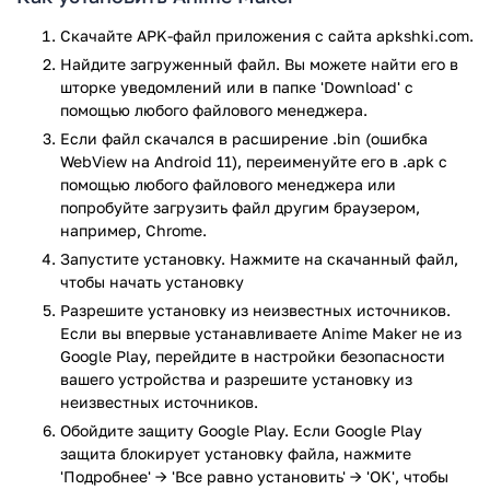
Не смотря на название приложения, оно может
использоваться отнюдь не только для рисования аниме. В
Скачайте APK-файл приложения с сайта apkshki.com.
первую очередь, приложение предназначено для создания
Найдите загруженный файл. Вы можете найти его в
покадровой анимации. Начните собственный проект и
шторке уведомлений или в папке 'Download' с
создавайте рисунки любой сложности. Нарисуйте нужное
помощью любого файлового менеджера.
количество кадров, используя все необходимые для этого
Если файл скачался в расширение .bin (ошибка
инструменты, после чего останется только добавить фон,
WebView на Android 11), переименуйте его в .apk с
настроить скорость смены кадров и экспортировать ваше
помощью любого файлового менеджера или
творение, либо загрузить его в приложение, где его смогут
попробуйте загрузить файл другим браузером,
оценить другие пользователи.
например, Chrome.
Запустите установку. Нажмите на скачанный файл,
Особенности и возможности
чтобы начать установку
приложения:
Разрешите установку из неизвестных источников.
Если вы впервые устанавливаете Anime Maker не из
Удобное рисование на экране мобильного
Google Play, перейдите в настройки безопасности
устройства.
вашего устройства и разрешите установку из
Добавление новых кадров, всего одним тапом.
неизвестных источников.
Отображение силуэта рисунка с предыдущего кадра.
Обойдите защиту Google Play. Если Google Play
Настройка ширины и цвета кисти.
защита блокирует установку файла, нажмите
Инструмент заливки.
'Подробнее' → 'Все равно установить' → 'OK', чтобы
Возможность стереть лишние линии, при помощи