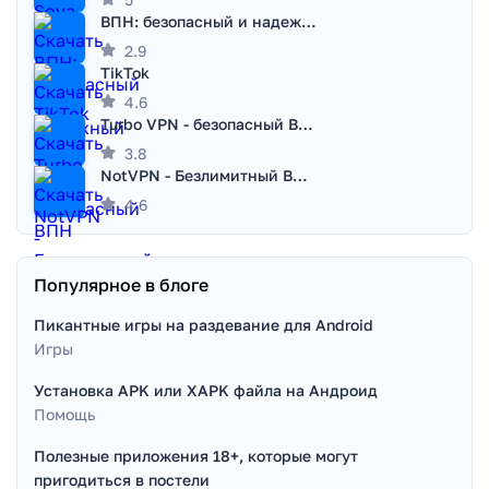
ВПН: безопасный и надежный VPN
2.9
TikTok
4.6
Turbo VPN - безопасный ВПН
3.8
NotVPN - Безлимитный ВПН | VPN
4.6
Популярное в блоге
Пикантные игры на раздевание для Android
Игры
Установка APK или XAPK файла на Андроид
Помощь
Полезные приложения 18+, которые могут
пригодиться в постели