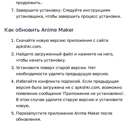
продолжить..
ластика.
Завершите установку: Следуйте инструкциям
Функция отмены действия.
установщика, чтобы завершить процесс установки.
Настройка скорости смены кадров.
Публикация ваших творений в приложении.
Как обновить Anime Maker
Общение с другими художниками, при помощи
комментариев к опубликованным анимациям.
Скачайте новую версию приложения с сайта
apkshki.com.
Вы можете скачать приложение Anime Maker для Android
бесплатно, с сайта apkshki.com.
Найдите загруженный файл и нажмите на него,
чтобы начать установку.
Приложение Anime Maker прошло проверку антивирусом
Установите поверх старой версии. Нет
VirusTotal. В результате проверки по всем последним
необходимости удалять предыдущую версию.
сигнатурам заражения файлов не выявлено.
Избегайте конфликта подписей. Если предыдущая
версия была загружена не с apkshki.com, возможно
появление сообщения 'Приложение не установлено'.
В этом случае удалите старую версию и установите
новую.
Перезапустите приложениe Anime Maker после
обновления.