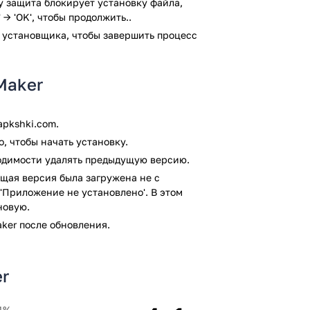
ay защита блокирует установку файла,
 → 'OK', чтобы продолжить..
но.
 установщика, чтобы завершить процесс
дания текстовых анимаций и интро для
Android.
 Maker
 антивирусом VirusTotal. В результате
я файлов не выявлено.
pkshki.com.
, чтобы начать установку.
ходимости удалять предыдущую версию.
щая версия была загружена не с
'Приложение не установлено'. В этом
новую.
aker после обновления.
er
4%