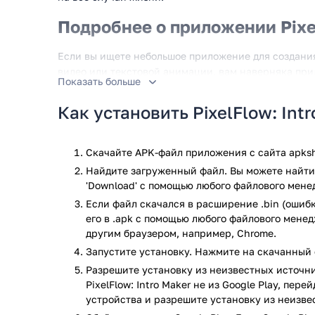
Подробнее о приложении Pixe
Если вы ищете небольшое приложение для создания
видео или текстовой анимации, вам наверняка прид
Показать больше
версии программы, вам доступно большое количест
поздравления, технологии, образование, спорт, мо
Как установить PixelFlow: Int
можно добавить в избранное, для обработки в боле
останется всего лишь добавить нужный текст, наст
анимации можно сохранить на телефоне, с выбором
Скачайте APK-файл приложения с сайта apksh
через социальные сети.
Найдите загруженный файл. Вы можете найти 
'Download' с помощью любого файлового мене
Что вас ожидает в этом приложении
Если файл скачался в расширение .bin (ошибк
его в .apk с помощью любого файлового мене
Более 200 высококачественных шаблонов.
другим браузером, например, Chrome.
2000+ шрифтов.
Запустите установку. Нажмите на скачанный 
Изменение положения, размера и цвета текст
Большой выбор фонов.
Разрешите установку из неизвестных источни
PixelFlow: Intro Maker не из Google Play, пер
Программа очень проста в использовании.
устройства и разрешите установку из неизве
Сохранение шаблонов в избранном.