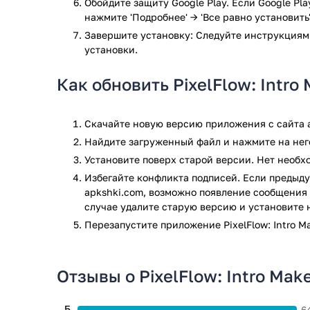
Быстрое создание анимаций.
Обойдите защиту Google Play. Если Google Pl
Выбор разрешения перед сохранением.
нажмите 'Подробнее' → 'Все равно установить'
Возможность использовать программу бесплат
Завершите установку: Следуйте инструкциям
установки.
Нужна простая в использовании программа для соз
ваших видеороликов? Тогда скачайте PixelFlow для 
Как обновить PixelFlow: Intro
Приложение PixelFlow: Intro Maker прошло проверку
проверки по всем последним сигнатурам заражени
Скачайте новую версию приложения с сайта a
Найдите загруженный файл и нажмите на него
Установите поверх старой версии. Нет необ
Избегайте конфликта подписей. Если предыду
apkshki.com, возможно появление сообщения 
случае удалите старую версию и установите 
Перезапустите приложениe PixelFlow: Intro M
Отзывы о PixelFlow: Intro Mak
5
6