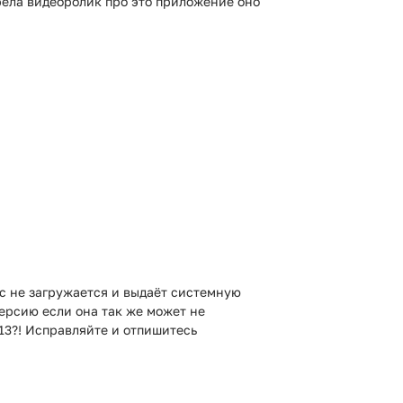
трела видеоролик про это приложение оно
йс не загружается и выдаёт системную
ерсию если она так же может не
13?! Исправляйте и отпишитесь