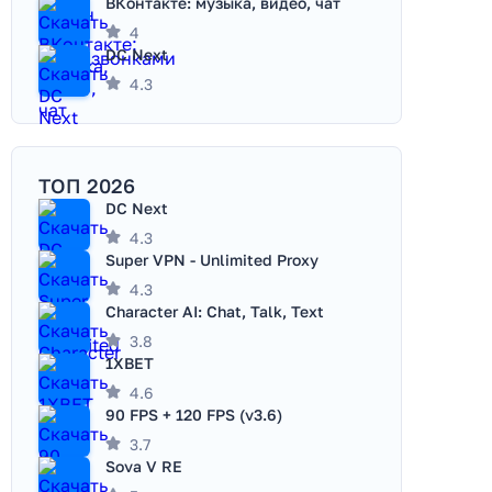
ВКонтакте: музыка, видео, чат
4
DC Next
4.3
ТОП 2026
DC Next
4.3
Super VPN - Unlimited Proxy
4.3
Character AI: Chat, Talk, Text
3.8
1XBET
4.6
90 FPS + 120 FPS (v3.6)
3.7
Sova V RE