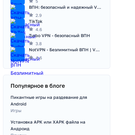
5
ВПН: безопасный и надежный VPN
2.9
TikTok
4.6
Turbo VPN - безопасный ВПН
3.8
NotVPN - Безлимитный ВПН | VPN
4.6
Популярное в блоге
Пикантные игры на раздевание для
Android
Игры
Установка APK или XAPK файла на
Андроид