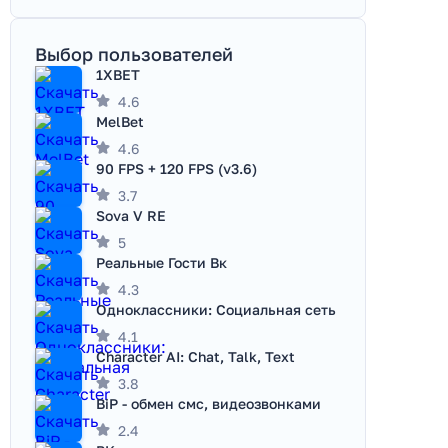
Выбор пользователей
1XBET
4.6
MelBet
4.6
90 FPS + 120 FPS (v3.6)
3.7
Sova V RE
5
Реальные Гости Вк
4.3
Одноклассники: Социальная сеть
4.1
Character AI: Chat, Talk, Text
3.8
BiP - обмен смс, видеозвонками
2.4