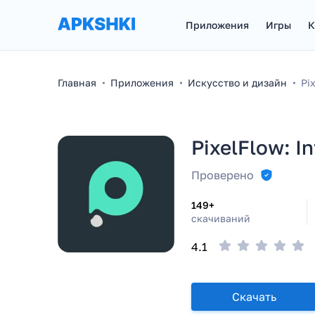
Приложения
Игры
К
Главная
Приложения
Искусство и дизайн
Pi
PixelFlow: I
Проверено
149+
скачиваний
4.1
Скачать