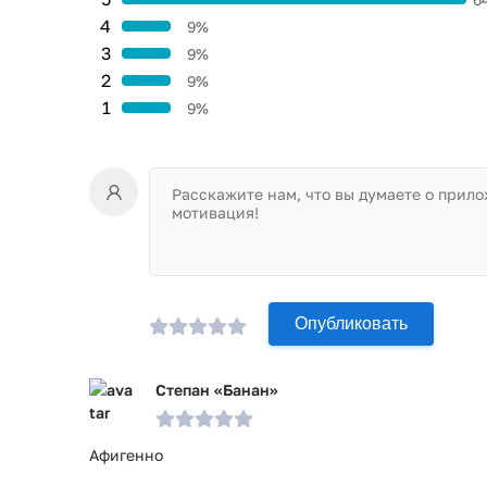
4
9%
3
9%
2
9%
1
9%
Опубликовать
Степан «Банан»
Афигенно