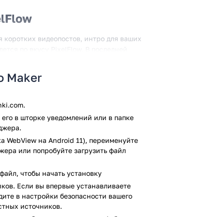
lFlow
 коротких видеопостов, интро для ваших
ется по вкусу PixelFlow. В последней
во шаблонов на все случаи жизни:
да, фитнес и т.д. Понравившиеся шаблоны
ro Maker
е удобный момент. Выбрав шаблон, вам
роить его размер и положение. Созданные
 разрешения, либо отправить друзьям
ki.com.
его в шторке уведомлений или в папке
джера.
:
а WebView на Android 11), переименуйте
джера или попробуйте загрузить файл
файл, чтобы начать установку
а.
ков. Если вы впервые устанавливаете
ейдите в настройки безопасности вашего
стных источников.