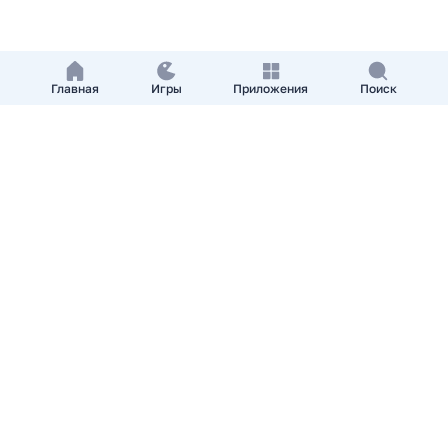
Главная
Игры
Приложения
Поиск
Добавить приложение
О нас
Контакты
APKshki.com. Все права защищены, копирование
материалов разрешенно только с указанием активной
ссылки на APKshki.com