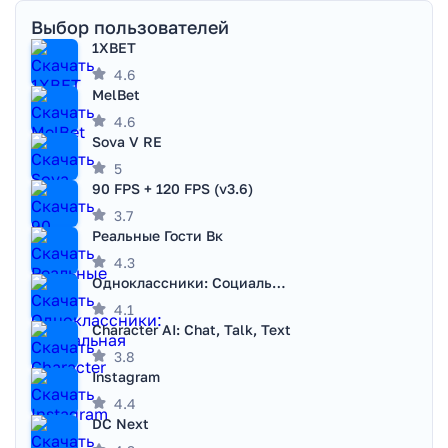
Выбор пользователей
1XBET
4.6
MelBet
4.6
Sova V RE
5
90 FPS + 120 FPS (v3.6)
3.7
Реальные Гости Вк
4.3
Одноклассники: Социальная сеть
4.1
Character AI: Chat, Talk, Text
3.8
Instagram
4.4
DC Next