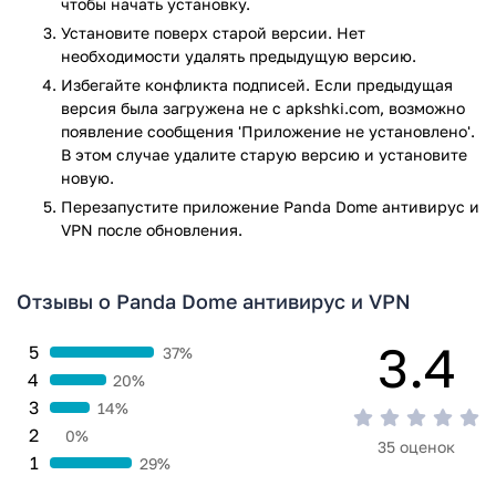
чтобы начать установку.
заносит в черный список подозрительные номера
(данная функция запрашивает подключение к
Установите поверх старой версии. Нет
телефонной книге).
необходимости удалять предыдущую версию.
Защита от посторонних: при краже телефона, на
Избегайте конфликта подписей. Если предыдущая
дополнительно устройство отправится фотография
версия была загружена не с apkshki.com, возможно
похитителя (в случае трех неудачных
появление сообщения 'Приложение не установлено'.
разблокировок); при попытке кражи может звучать
В этом случае удалите старую версию и установите
сигнализация; установка конфиденциального пароля
новую.
на требуемые приложения;
Перезапустите приложениe Panda Dome антивирус и
Функции удаленного доступа: при привязке к
VPN после обновления.
аккаунту смарт-часов, у вас появится доступ к таким
функциям, как блокировать, включать сигнал
тревоги и фотографировать на расстоянии.
Отзывы о Panda Dome антивирус и VPN
Возможность подключить контроль: функция
3.4
называется Panda Family и позволяет родителям
5
37%
контролировать местоположение и передвижение их
4
20%
детей.
3
14%
2
Приложение мало весит, работает стабильно, не
0%
35 оценок
перегружает систему, что позволяет не отвлекаться на
1
29%
устранение неполадок вручную. С приложением Panda