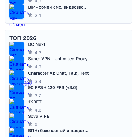
4.3
BiP - обмен смс, видеозвонками
2.4
ТОП 2026
DC Next
4.3
Super VPN - Unlimited Proxy
4.3
Character AI: Chat, Talk, Text
3.8
90 FPS + 120 FPS (v3.6)
3.7
1XBET
4.6
Sova V RE
5
ВПН: безопасный и надежный VPN