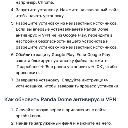
Фиксатор распространения данных позволяет
например, Chrome.
приложению контролировать разрешение на ввод
Запустите установку. Нажмите на скачанный файл,
информации в приложения (доступ к фотографиям,
чтобы начать установку
местоположению и контактам)
Разрешите установку из неизвестных источников.
Указатель геолокации, антивор. Позволяет
Если вы впервые устанавливаете Panda Dome
определить местонахождение телефона, разрешает
антивирус и VPN не из Google Play, перейдите в
блокировать доступ к телефону и очищать память на
настройки безопасности вашего устройства и
расстоянии.
разрешите установку из неизвестных источников.
При наличии смарт-часов с Android Wear, вы можете
Обойдите защиту Google Play. Если Google Play
связать два устройства между собой и удаленно
защита блокирует установку файла, нажмите
запускать работу антивируса, проверяя нужные
'Подробнее' → 'Все равно установить' → 'OK', чтобы
категории файлов.
продолжить..
Завершите установку: Следуйте инструкциям
Одной из замечательных функций приложения Panda
установщика, чтобы завершить процесс установки.
Security является pro-версия, которая дает пользователю
расширенный доступ и уникальные возможности.
Как обновить Panda Dome антивирус и VPN
Какие возможности вы получите с
версией «премиум»?
Скачайте новую версию приложения с сайта
apkshki.com.
Приложение успешно блокирует спам, а также –
Найдите загруженный файл и нажмите на него,