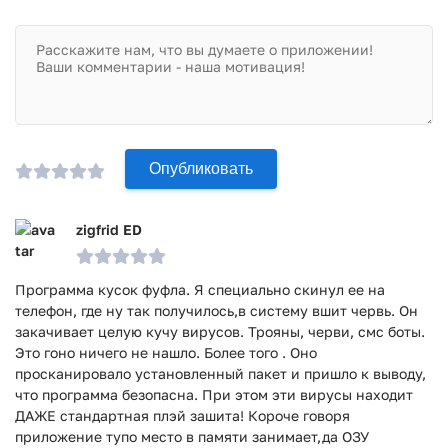
Security для Android, вы навсегда забудете, что такое
вирусы и вредоносные файлы.
Приложение Panda Dome антивирус и VPN прошло
проверку антивирусом VirusTotal. В результате проверки
по всем последним сигнатурам заражения файлов не
выявлено.
Опубликовать
zigfrid ED
Программа кусок фуфла. Я специально скинул ее на
телефон, где ну так получилось,в систему вшит червь. Он
закачивает целую кучу вирусов. Трояны, черви, смс боты.
Это гоно ничего не нашло. Более того . Оно
просканировало установленный пакет и пришло к выводу,
что программа безопасна. При этом эти вирусы находит
ДАЖЕ стандартная плэй зашита! Короче говоря
приложение тупо место в памяти занимает,да ОЗУ