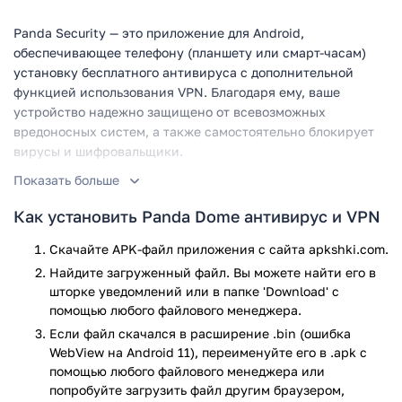
Panda Security — это приложение для Android,
обеспечивающее телефону (планшету или смарт-часам)
установку бесплатного антивируса с дополнительной
функцией использования VPN. Благодаря ему, ваше
устройство надежно защищено от всевозможных
вредоносных систем, а также самостоятельно блокирует
вирусы и шифровальщики.
Показать больше
Функции, к котором открывает
доступ данное приложение
Как установить Panda Dome антивирус и VPN
Бесплатный VPN позволяет преодолеть защиту на
Скачайте APK-файл приложения с сайта apkshki.com.
заблокированных в вашем регионе сайтах.
Найдите загруженный файл. Вы можете найти его в
Распространяется исключительно на одно
шторке уведомлений или в папке 'Download' с
устройство, имеет фиксированный трафик – около
помощью любого файлового менеджера.
150 мб/день.
Если файл скачался в расширение .bin (ошибка
Антивирус, позволяющий мгновенно проверить
WebView на Android 11), переименуйте его в .apk с
безопасность ваших любимых приложений и
помощью любого файлового менеджера или
пространства вашего телефона.
попробуйте загрузить файл другим браузером,