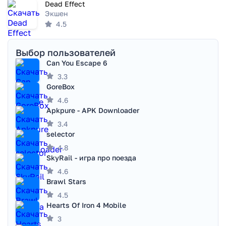
Dead Effect
Экшен
4.5
Выбор пользователей
Can You Escape 6
3.3
GoreBox
4.6
Apkpure - APK Downloader
3.4
selector
4.8
SkyRail - игра про поезда
4.6
Brawl Stars
4.5
Hearts Of Iron 4 Mobile
3