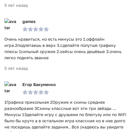
5 лет назад
Игра Call of Guns: 3D FPS PvP Шутер прошла проверку
антивирусом VirusTotal. В результате проверки по всем
games
последним сигнатурам заражения файлов не выявлено.
Очень нравиться, но есть минусы это 1.оффлайн
игра.2подлетаешь в верх 3.сделайте полутше графику
плюсы 1сильный оружие 2.кейсы очень дешёвые 3.очень
легко поднять звание
5 лет назад
Егор Бакуменко
1Графика прикольная 2Оружие и скины среднее
разнообразие 3Скины классные вот эти три звёзды ...
Минусы 1Зделайте игру с друзьями по блютузу или по WiFi
было бы круто а в остальном игра классная но в нее долго
не поседишь зделайте задания.. Все (надеюсь вы увидите