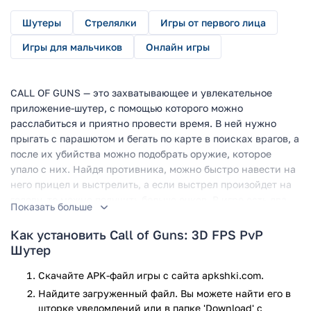
Шутеры
Стрелялки
Игры от первого лица
Игры для мальчиков
Онлайн игры
CALL OF GUNS — это захватывающее и увлекательное
приложение-шутер, с помощью которого можно
расслабиться и приятно провести время. В ней нужно
прыгать с парашютом и бегать по карте в поисках врагов, а
после их убийства можно подобрать оружие, которое
упало с них. Найдя противника, можно быстро навести на
него прицел и выстрелить, а если выстрел произойдет на
голову, то можно получить больше очков. В игре есть два
Показать больше
уникальных и динамичных игровых режимов, а также
большое количество и списки различных оружий по вкусу
Как установить Call of Guns: 3D FPS PvP
и реалистично прорисованные местные объекты и
Шутер
декорации.
Скачайте APK-файл игры с сайта apkshki.com.
Игру можно скачать как с плей маркета, так и с
Найдите загруженный файл. Вы можете найти его в
интернета, но если с последнего, то нужно дополнительно
шторке уведомлений или в папке 'Download' с