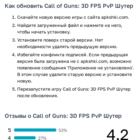
Как обновить Call of Guns: 3D FPS PvP Шутер
Каждое оружие из арсенала игрока можно прокачать до
определенного уровня, чтобы использовать его по
Скачайте новую версию игры с сайта apkshki.com.
максимуму в следующей игре. Также можно выбрать одно
Найдите загруженный файл и нажмите на него,
смертоносное оружие, которое делает финальный выстрел
чтобы начать установку.
и полностью убивает противников, его тоже можно
Установите поверх старой версии. Нет
прокачать. Помимо большого выбора оружия разных видов
необходимости удалять предыдущую версию.
также можно выбрать гранаты и перки, то есть
Избегайте конфликта подписей. Если предыдущая
дополнительные функции для восстановления здоровья и
версия была загружена не с apkshki.com, возможно
тому подобных характеристик.
появление сообщения 'Приложение не установлено'.
В этом случае удалите старую версию и установите
Из особенностей данной игры можно
новую.
назвать следующие:
Перезапустите игру Call of Guns: 3D FPS PvP Шутер
после обновления.
Есть несколько игровых режимов по вкусу
пользователя;
Есть возможность улучшения качественных игровых
Отзывы о Call of Guns: 3D FPS PvP Шутер
характеристик своего персонажа, за которого играет
пользователь. После каждой игры можно улучшить
4.2
5
53%
какой-нибудь его навык, тем самым увеличивая его
4
27%
силу и мощь;