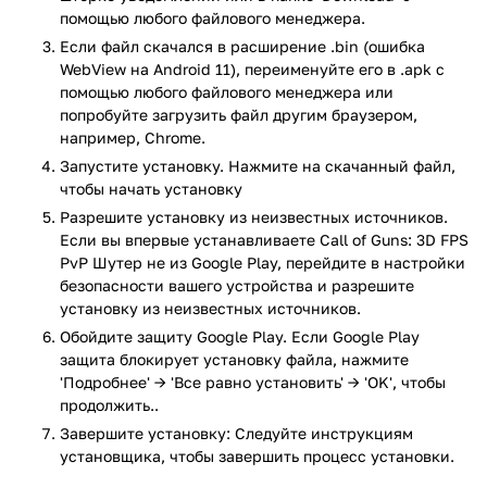
загрузить и установить игровой кэш. Данная игра
помощью любого файлового менеджера.
обязательно придется по вкусу любителям стрелялок и
Если файл скачался в расширение .bin (ошибка
экшн игр. Из режимов можно выбрать одиночную игру с
WebView на Android 11), переименуйте его в .apk с
друзьями или же разделиться командами. Для победившей
помощью любого файлового менеджера или
команды насчитывается определенный бонус или какое-то
попробуйте загрузить файл другим браузером,
дополнительное оружие, которое придет по вкусу любому
например, Chrome.
игроку, использующему данное приложение.
Запустите установку. Нажмите на скачанный файл,
чтобы начать установку
При создании сетевой игры можно играть командами пять
человек против пяти. Игроки подбираются автоматически
Разрешите установку из неизвестных источников.
и с учетом уровня пользователя, то есть в игре есть баланс
Если вы впервые устанавливаете Call of Guns: 3D FPS
уровней, чтобы игра была честной и веселой. Карту для
PvP Шутер не из Google Play, перейдите в настройки
безопасности вашего устройства и разрешите
битвы можно выбрать самостоятельно или дать этот выбор
установку из неизвестных источников.
программе для автоматического решения. На каждой
карте нужно выбирать свою стратегию, то есть на одной
Обойдите защиту Google Play. Если Google Play
из них нельзя использовать винтовку, так как проигрыш
защита блокирует установку файла, нажмите
будет обеспечен, а на другой дальние оружия не подходят,
'Подробнее' → 'Все равно установить' → 'OK', чтобы
продолжить..
так как есть маленькие карты, где, соответственно,
оружие должно быть для ближнего боя. Во время
Завершите установку: Следуйте инструкциям
командной битвы каждый игрок сам создает свою тактику
установщика, чтобы завершить процесс установки.
для победы в игре.