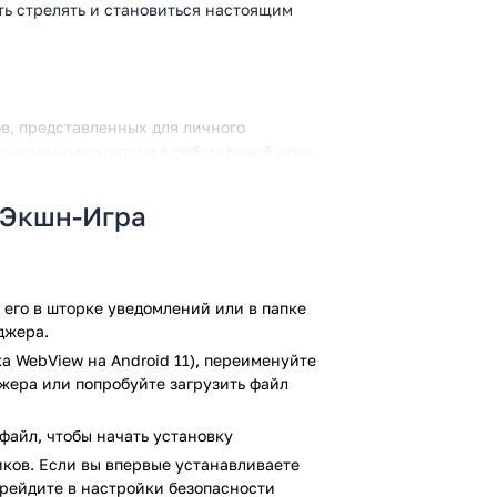
ть стрелять и становиться настоящим
в, представленных для личного
ентально освоиться в собственной игре.
нировать по таблице настоящих лидеров.
ем трех доступных режимов: DeathMatch,
 Экшн-Игра
авлено пять карт, в том числе доступный
та.
 друзей, для игры в онлайн режиме.
ом подключении. Одного клика
его в шторке уведомлений или в папке
пользователям в борьбе за
джера.
а WebView на Android 11), переименуйте
ого предлагается выполнять
джера или попробуйте загрузить файл
продемонстрировать соответствующим
ения, чтобы повысить профессиональный
файл, чтобы начать установку
ков. Если вы впервые устанавливаете
нты, чтобы улучшить амуницию
ерейдите в настройки безопасности
персонажа, чтобы при помощи