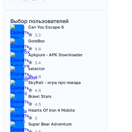
Выбор пользователей
Can You Escape 6
3.3
GoreBox
4.6
Apkpure - APK Downloader
3.4
selector
4.8
SkyRail - игра про поезда
4.6
Brawl Stars
4.5
Hearts Of Iron 4 Mobile
3
Super Bear Adventure
4.5