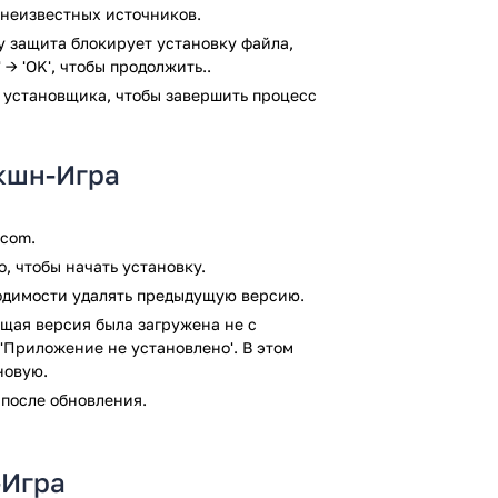
 неизвестных источников.
числе и доспехов легко добиться нужный
ay защита блокирует установку файла,
 → 'OK', чтобы продолжить..
ержкой старых телефонов. Остается
ствовать точное изображение даже на
 установщика, чтобы завершить процесс
ршенно бесплатно, несмотря, сколько
кшн-Игра
ия и открытые моды. Ежемесячно
тель всегда оставался на виду и в
.com.
, чтобы начать установку.
гопользовательская игра в идеальной
ходимости удалять предыдущую версию.
В ней представлено довольно просто
щая версия была загружена не с
 формулировки игрового процесса.
'Приложение не установлено'. В этом
вирусом VirusTotal. В результате
новую.
я файлов не выявлено.
 после обновления.
-Игра