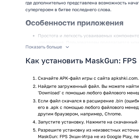
где дополнительно представлена возможность нача
супергероем в битве последнего слова.
Особенности приложения
Простота и легкость усваиваемых компоненто
управления. Пользователям предлагается мом
Показать больше
Быстро достигнуть конкретных успехов, доми
Бои ведутся один против одного с применени
Как установить MaskGun: FPS
Team DeathMatch и Bomb Defusal Mode. Предст
двор Дивали, Рёкан, Город-призрак и Дом све
Предлагается подключить к игре собственных
Скачайте APK-файл игры с сайта apkshki.com.
Играйте с друзьями вместе, находясь в сетев
Найдите загруженный файл. Вы можете найти 
достаточно, чтобы подключиться к остальным 
'Download' с помощью любого файлового мене
справедливость.
Если файл скачался в расширение .bin (ошибк
Миссия и дополнительные достижения. Для эт
его в .apk с помощью любого файлового мене
соответствующие миссии, которые следует 
другим браузером, например, Chrome.
образом. Добивайтесь определенного достиж
Запустите установку. Нажмите на скачанный 
уровень, вплоть до разблокировки контента.
Разрешите установку из неизвестных источни
Предлагается настроить конкретные компоне
MaskGun: FPS Экшн-Игра не из Google Play, п
пользователя. Пора прокачать собственного 