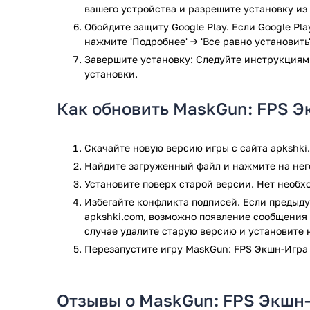
вашего устройства и разрешите установку из
определенных приспособлений, масок, в том 
Обойдите защиту Google Play. Если Google Pl
результат.
нажмите 'Подробнее' → 'Все равно установить'
Привлекательная графика с уникальной подд
только наслаждаться процессом, чтобы задей
Завершите установку: Следуйте инструкциям
застарелом смартфоне.
установки.
Игра – бесплатная. Играть предлагается сове
захочется.
Как обновить MaskGun: FPS Э
Постоянные обновления. Всегда свежая верс
проводится добавление карты, чтобы пользова
Скачайте новую версию игры с сайта apkshki
процессе.
Найдите загруженный файл и нажмите на него
MaskGun — это достойная конкурентоспособная мно
Установите поверх старой версии. Нет необ
трехмерной графикой и неповторимым геймплеем. 
Избегайте конфликта подписей. Если предыду
управление, требующее умения и соответствующей
apkshki.com, возможно появление сообщения 
Игра MaskGun: FPS Экшн-Игра прошла проверку анти
случае удалите старую версию и установите 
проверки по всем последним сигнатурам заражени
Перезапустите игру MaskGun: FPS Экшн-Игра
Отзывы о MaskGun: FPS Экшн