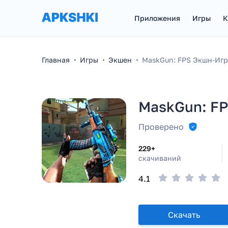
Приложения
Игры
К
Главная
Игры
Экшен
MaskGun: FPS Экшн-Игр
MaskGun: F
Проверено
229+
скачиваний
4.1
Скачать