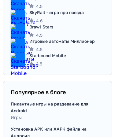
4.5
SkyRail - игра про поезда
4.6
Brawl Stars
4.5
Игровые автоматы Миллионер
4.5
Starbound Mobile
3.5
Популярное в блоге
Пикантные игры на раздевание для
Android
Игры
Установка APK или XAPK файла на
Андроид