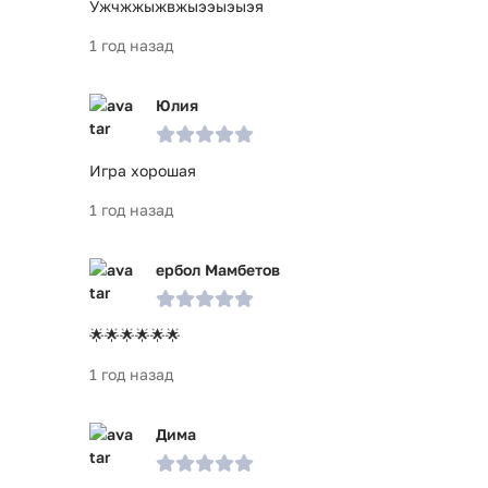
Ужчжжыжвжыээыэыэя
1 год назад
Юлия
Игра хорошая
1 год назад
ербол Мамбетов
🌟🌟🌟🌟🌟🌟
1 год назад
Дима