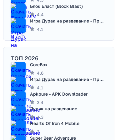
Блок Бласт (Block Blast)
4.4
Игра Дурак на раздевание - Правила игры
4.1
ТОП 2026
GoreBox
4.6
Игра Дурак на раздевание - Правила игры
4.1
Apkpure - APK Downloader
3.4
Дурак на раздевание
4.3
Hearts Of Iron 4 Mobile
3
Super Bear Adventure