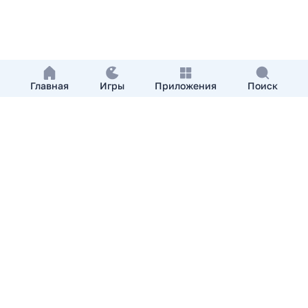
Главная
Игры
Приложения
Поиск
Добавить приложение
О нас
Контакты
APKshki.com. Все права защищены, копирование
материалов разрешенно только с указанием активной