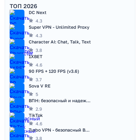
ТОП 2026
DC Next
4.3
Super VPN - Unlimited Proxy
4.3
Character AI: Chat, Talk, Text
3.8
1XBET
4.6
90 FPS + 120 FPS (v3.6)
3.7
Sova V RE
5
ВПН: безопасный и надежный VPN
2.9
TikTok
4.6
Turbo VPN - безопасный ВПН
3.8