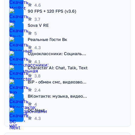
4.6
90 FPS + 120 FPS (v3.6)
3.7
Sova V RE
5
Реальные Гости Вк
4.3
Одноклассники: Социальная сеть
4.1
Character AI: Chat, Talk, Text
3.8
BiP - обмен смс, видеозвонками
2.4
ВКонтакте: музыка, видео, чат
4
DC Next
4.3