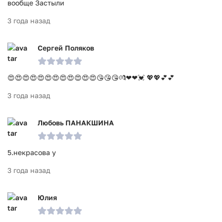
вообще Застыли
3 года назад
Сергей Поляков
😍😍😍😍😍😍😍😍😍😍😍😍😘😘😘💏❤❤💓 💖💖💕💕
3 года назад
Любовь ПАНАКШИНА
5.некрасова у
3 года назад
Юлия