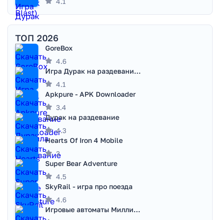
4.1
ТОП 2026
GoreBox
4.6
Игра Дурак на раздевание - Правила игры
4.1
Apkpure - APK Downloader
3.4
Дурак на раздевание
4.3
Hearts Of Iron 4 Mobile
3
Super Bear Adventure
4.5
SkyRail - игра про поезда
4.6
Игровые автоматы Миллионер