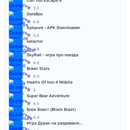
Can You Escape 6
3.3
GoreBox
4.6
Apkpure - APK Downloader
3.4
selector
4.8
SkyRail - игра про поезда
4.6
Brawl Stars
4.5
Hearts Of Iron 4 Mobile
3
Super Bear Adventure
4.5
Блок Бласт (Block Blast)
4.4
Игра Дурак на раздевание - Правила игры