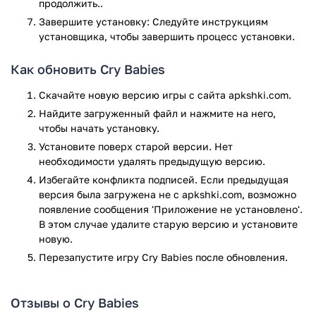
продолжить..
Перечень сюжетов шире. Можно будет создавать
Завершите установку: Следуйте инструкциям
собственный сериал, собирать перышки для создания
установщика, чтобы завершить процесс установки.
паруса и многие другие. Симулятор включает
многочисленные дополнительные мини игры и сюжеты с
Как обновить Cry Babies
длинной историей развития из большого количества
заданий.
Скачайте новую версию игры с сайта apkshki.com.
Найдите загруженный файл и нажмите на него,
Нюансы сочетания сюжетный
чтобы начать установку.
линий
Установите поверх старой версии. Нет
необходимости удалять предыдущую версию.
Каждое направление становится отдельной линией
Избегайте конфликта подписей. Если предыдущая
развития сюжета игры. Причем, как в большинстве
версия была загружена не с apkshki.com, возможно
симуляторов задания и каждом направлении тесно
появление сообщения 'Приложение не установлено'.
связаны между собой. Для доступа к новому этапу следует
В этом случае удалите старую версию и установите
завершить определенное задание в другом направлении
новую.
развития действия. Переходящие друг в друга мини-игры
Перезапустите игру Cry Babies после обновления.
сплетаются в единый оригинальный сюжет, в котором
постоянно находится персонаж. Каждый из них открывает
игроку новые приключения. Прохождение уровней
Отзывы о Cry Babies
становится с каждым заданием интереснее и сложнее.