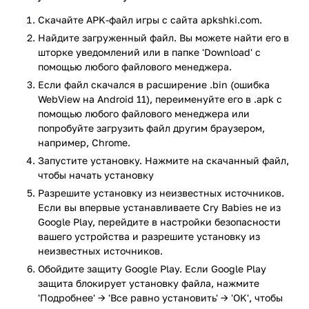
предстоит открывать и развивать территории
Скачайте APK-файл игры с сайта apkshki.com.
неизведанного тропического острова;
Найдите загруженный файл. Вы можете найти его в
потребуется ухаживать за плачущими младенцами,
шторке уведомлений или в папке 'Download' с
потребуется кормить их, переодевать, принимать
помощью любого файлового менеджера.
душ, помощь нужно будет оказывать Доти, Кони,
Если файл скачался в расширение .bin (ошибка
Леди, Миа, Элоди, Фиби;
WebView на Android 11), переименуйте его в .apk с
Леди ждет помощи в наложении масок и выполнении
помощью любого файлового менеджера или
макияжа;
попробуйте загрузить файл другим браузером,
Кони приглашает вместе приготовить красочные
например, Chrome.
торты и украсить их;
Запустите установку. Нажмите на скачанный файл,
ухаживать за садом Мими;
чтобы начать установку
в замке Элоди потребуется создавать скульптуры
Разрешите установку из неизвестных источников.
персонажей;
Если вы впервые устанавливаете Cry Babies не из
собирая камни Фиби можно решать головоломки на
Google Play, перейдите в настройки безопасности
запоминание;
вашего устройства и разрешите установку из
ветеринар Доти ухаживает за животными, ей
неизвестных источников.
требуется помощница, игроку предстоит обучаться
Обойдите защиту Google Play. Если Google Play
правилам ветеринарного ухода за питомцами, иначе
защита блокирует установку файла, нажмите
они потеряют возможность продолжать проживать в
'Подробнее' → 'Все равно установить' → 'OK', чтобы
Долине детских бутылочек.