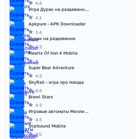
4.6
Игра Дурак на раздевание - Правила игры
4.1
Apkpure - APK Downloader
3.4
Дурак на раздевание
4.3
Hearts Of Iron 4 Mobile
3
Super Bear Adventure
4.5
SkyRail - игра про поезда
4.6
Brawl Stars
4.5
Игровые автоматы Миллионер
4.5
Starbound Mobile
3.5