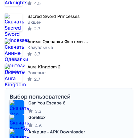
4.5
Sacred Sword Princesses
Экшен
2.7
Аниме Одевалки Фэнтези Девочек
Казуальные
3.7
Aura Kingdom 2
Ролевые
2.7
Выбор пользователей
Can You Escape 6
3.3
GoreBox
4.6
Apkpure - APK Downloader