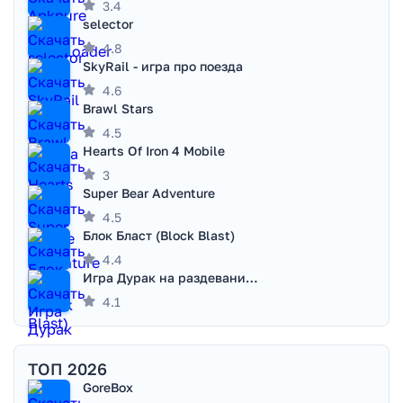
3.4
selector
4.8
SkyRail - игра про поезда
4.6
Brawl Stars
4.5
Hearts Of Iron 4 Mobile
3
Super Bear Adventure
4.5
Блок Бласт (Block Blast)
4.4
Игра Дурак на раздевание - Правила игры
4.1
ТОП 2026
GoreBox