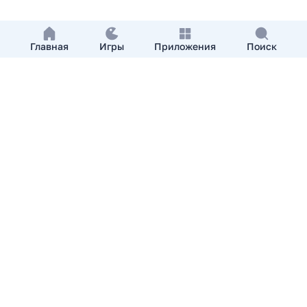
Главная
Игры
Приложения
Поиск
Добавить приложение
О нас
Контакты
APKshki.com. Все права защищены, копирование
материалов разрешенно только с указанием активной
ссылки на APKshki.com
Все упомянутые товарные знаки, названия игр и