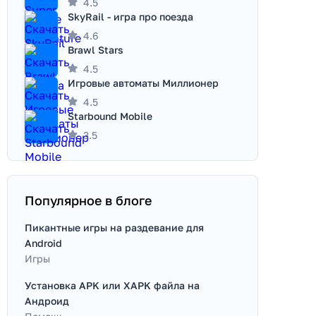
4.5
SkyRail - игра про поезда
4.6
Brawl Stars
4.5
Игровые автоматы Миллионер
4.5
Starbound Mobile
3.5
Популярное в блоге
Пикантные игры на раздевание для
Android
Игры
Установка APK или XAPK файла на
Андроид