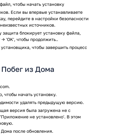
файл, чтобы начать установку
х ключей до расшифровки символов.
а и психологические триллер-элементы.
ков. Если вы впервые устанавливаете
Play, перейдите в настройки безопасности
айне.
 неизвестных источников.
сложные моменты.
ay защита блокирует установку файла,
для любителей хорроров и
 → 'OK', чтобы продолжить..
пряжение до последней минуты, сочетая
 установщика, чтобы завершить процесс
 вы готовы проверить свою логику и
де каждая улика может стать последне
 Побег из Дома
у антивирусом VirusTotal. В результате
я файлов не выявлено.
.com.
, чтобы начать установку.
ходимости удалять предыдущую версию.
щая версия была загружена не с
'Приложение не установлено'. В этом
новую.
 Дома после обновления.