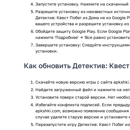
Запустите установку. Нажмите на скачанный 
Сложные головоломки — от поиска спрятанны
Динамичный сюжет — повороты, предательств
Разрешите установку из неизвестных источни
Детектив: Квест Побег из Дома не из Google 
Режим без интернета — игра доступна в оффл
вашего устройства и разрешите установку из
Система подсказок — помогает пройти особо 
Обойдите защиту Google Play. Если Google Pl
Детектив: Квест Побег из Дома — отличный выбор 
нажмите 'Подробнее' → 'Все равно установить'
интеллектуальных испытаний. Игра удерживает на
Завершите установку: Следуйте инструкциям
в себе элементы расследования и выживания. Если
установки.
нервы — скачивайте и начинайте расследование, г
Как обновить Детектив: Квест
Игра Детектив: Квест Побег из Дома прошла проверк
проверки по всем последним сигнатурам заражени
Скачайте новую версию игры с сайта apkshki
Найдите загруженный файл и нажмите на него
Установите поверх старой версии. Нет необ
Избегайте конфликта подписей. Если предыду
apkshki.com, возможно появление сообщения 
случае удалите старую версию и установите 
Перезапустите игру Детектив: Квест Побег из