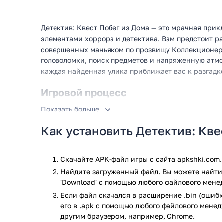
Детектив: Квест Побег из Дома — это мрачная прик
элементами хоррора и детектива. Вам предстоит р
совершенных маньяком по прозвищу Коллекционер. 
головоломки, поиск предметов и напряженную атмо
каждая найденная улика приближает вас к разгадке
Игровой процесс
Показать больше
Вы играете за детектива Эндрю Симмонса и его ас
вычислить маньяка, связанного с гибелью их колле
Как установить Детектив: Кве
доме — месте первого преступления. Ваша задача —
предметы, анализировать улики и решать головолом
каждым уровнем сложность возрастает: новые лок
Скачайте APK-файл игры с сайта apkshki.com.
здания) требуют более внимательного изучения, а
Найдите загруженный файл. Вы можете найти 
'Download' с помощью любого файлового мене
Особенности
Если файл скачался в расширение .bin (ошибк
его в .apk с помощью любого файлового мене
Атмосфера нуара — стилизованная графика, 
другим браузером, например, Chrome.
локации.