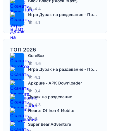
Блок Бласт (Block Blast)
4.4
Игра Дурак на раздевание - Правила игры
4.1
ТОП 2026
GoreBox
4.6
Игра Дурак на раздевание - Правила игры
4.1
Apkpure - APK Downloader
3.4
Дурак на раздевание
4.3
Hearts Of Iron 4 Mobile
3
Super Bear Adventure