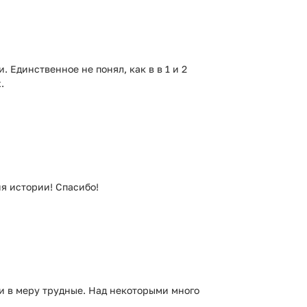
 Единственное не понял, как в в 1 и 2
.
я истории! Спасибо!
и в меру трудные. Над некоторыми много