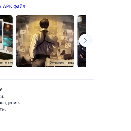
/ APK файл
й.
и.
вождение.
ты.