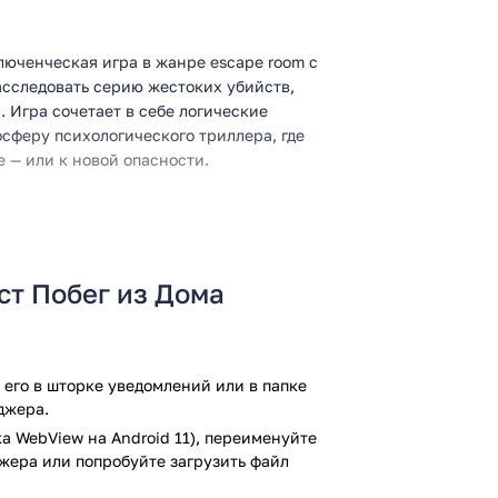
люченческая игра в жанре escape room с
асследовать серию жестоких убийств,
Игра сочетает в себе логические
сферу психологического триллера, где
 — или к новой опасности.
систентку Сьюзан, которые пытаются
ги. Действие начинается в загадочном
ст Побег из Дома
 исследовать локации, находить скрытые
ки, чтобы продвинуться по сюжету. С
ации (пристань, кладбище, заброшенные
 сюжет становится непредсказуемым.
его в шторке уведомлений или в папке
джера.
а WebView на Android 11), переименуйте
джера или попробуйте загрузить файл
мрачные тона и детализированные