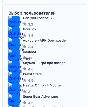
Выбор пользователей
Can You Escape 6
3.3
GoreBox
4.6
Apkpure - APK Downloader
3.4
selector
4.8
SkyRail - игра про поезда
4.6
Brawl Stars
4.5
Hearts Of Iron 4 Mobile
3
Super Bear Adventure
4.5