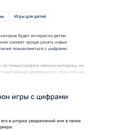
мы
Игры для детей
 которое будет интересно детям
бенок сможет проще узнать новых
 также познакомиться с цифрами.
 не только развить мелкую моторику, но
т умственную деятельность, при этом не
фон игры с цифрами
 особенно стоит обратить внимание на
а, лошадка, поросенок и другие
его в шторке уведомлений или в папке
олько с интересом, но и с пользой.
джера.