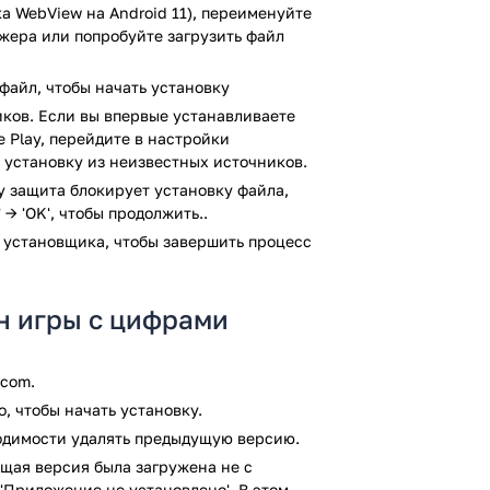
услышать звуки животных и постепенно
а WebView на Android 11), переименуйте
джера или попробуйте загрузить файл
входящие звонки. Малыш будет в
 звонки от зверят.
файл, чтобы начать установку
в раннем возрасте и без особых усилий
ков. Если вы впервые устанавливаете
ости от 1 до 9.
 Play, перейдите в настройки
е игры, которые способствуют развитию
 установку из неизвестных источников.
 2 лет смогут попробовать свои силы в
ay защита блокирует установку файла,
 звукам потребуется правильно
 → 'OK', чтобы продолжить..
предусмотрены награды, которые точно
 установщика, чтобы завершить процесс
лит дополнительно мотивировать малыша
ращаться с устройствами связи, что
н игры с цифрами
екоторое время.
и диктофона малыш сможет записывать
тными и, при желании, прослушивать их.
.com.
ожения
, чтобы начать установку.
ходимости удалять предыдущую версию.
ить:
щая версия была загружена не с
'Приложение не установлено'. В этом