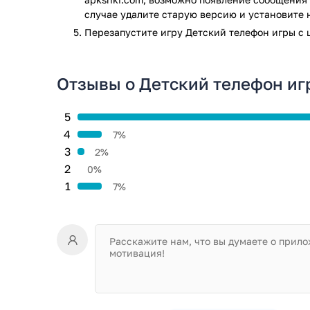
Качественно проработанную графику и привл
случае удалите старую версию и установите 
Музыкальное сопровождение, которое точно 
Перезапустите игру Детский телефон игры с 
Разработчиками предусмотрено 17 языковых в
только выучить виды животных, но и начать 
ранних лет.
Отзывы о Детский телефон иг
Скачать Детский телефон возможно бесплатно. Поз
возраста.
5
Игра Детский телефон игры с цифрами прошла пров
4
7%
результате проверки по всем последним сигнатура
3
2%
2
0%
1
7%