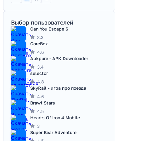
Выбор пользователей
Can You Escape 6
3.3
GoreBox
4.6
Apkpure - APK Downloader
3.4
selector
4.8
SkyRail - игра про поезда
4.6
Brawl Stars
4.5
Hearts Of Iron 4 Mobile
3
Super Bear Adventure
4.5