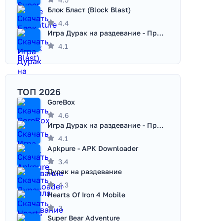
Блок Бласт (Block Blast)
4.4
Игра Дурак на раздевание - Правила игры
4.1
ТОП 2026
GoreBox
4.6
Игра Дурак на раздевание - Правила игры
4.1
Apkpure - APK Downloader
3.4
Дурак на раздевание
4.3
Hearts Of Iron 4 Mobile
3
Super Bear Adventure