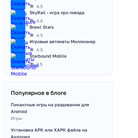
4.5
SkyRail - игра про поезда
4.6
Brawl Stars
4.5
Игровые автоматы Миллионер
4.5
Starbound Mobile
3.5
Популярное в блоге
Пикантные игры на раздевание для
Android
Игры
Установка APK или XAPK файла на
Андроид