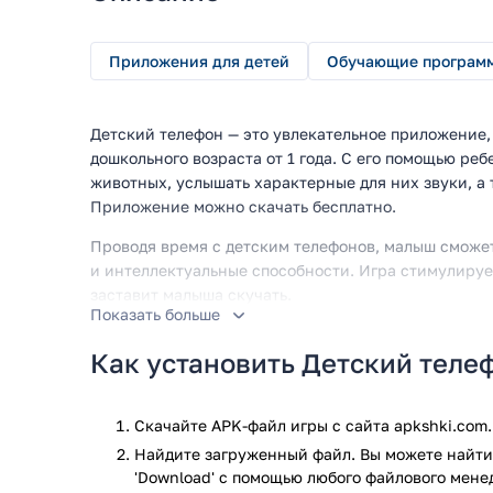
Приложения для детей
Обучающие програм
Детский телефон — это увлекательное приложение,
дошкольного возраста от 1 года. С его помощью ре
животных, услышать характерные для них звуки, а
Приложение можно скачать бесплатно.
Проводя время с детским телефонов, малыш сможет
и интеллектуальные способности. Игра стимулируе
заставит малыша скучать.
Показать больше
Особенности приложения
Как установить Детский теле
Среди ключевых особенностей данного приложения
следующие:
Скачайте APK-файл игры с сайта apkshki.com.
Изучение животных. Попугай, маленькая мышк
Найдите загруженный файл. Вы можете найти 
животные помогут малышу провести время не т
'Download' с помощью любого файлового мене