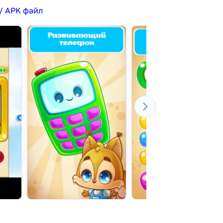
/ APK файл