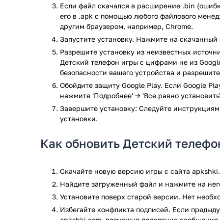
С первых гудков в телефоне ребенок сможет 
Если файл скачался в расширение .bin (ошибк
их запомнить.
его в .apk с помощью любого файлового мене
Разработчиками приложения предусмотрены 
другим браузером, например, Chrome.
восторге, когда будет получать сообщения или
Запустите установку. Нажмите на скачанный 
С помощью приложения ребенок сможет даже 
Разрешите установку из неизвестных источни
запомнить цифры в правильной последовательн
Детский телефон игры с цифрами не из Google
Внутри приложения предусмотрены небольши
безопасности вашего устройства и разрешите
мелкой моторики, памяти и мышления. Дети от
Обойдите защиту Google Play. Если Google Pl
специальных викторинах, где по характерным
нажмите 'Подробнее' → 'Все равно установить'
определить животное. За правильные ответы 
Завершите установку: Следуйте инструкциям
не оставят ребенка в равнодушии. Это позво
установки.
и подтолкнет к новым знаниям.
Детский телефон позволит научить малыша об
Как обновить Детский телефо
определенно пригодится ему в жизни через н
С помощью предусмотренного разработчикам
собственные разговоры с виртуальными живо
Скачайте новую версию игры с сайта apkshki
Дополнительные особенности прил
Найдите загруженный файл и нажмите на него
Установите поверх старой версии. Нет необ
В числе дополнительных особенностей стоит выдел
Избегайте конфликта подписей. Если предыду
apkshki.com, возможно появление сообщения 