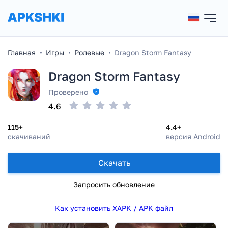
Главная
Игры
Ролевые
Dragon Storm Fantasy
Dragon Storm Fantasy
Проверено
4.6
115+
4.4+
скачиваний
версия Android
Скачать
Запросить обновление
Как установить XAPK / APK файл