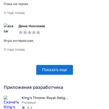
Пока не понял
3 года назад
Дима Николаев
Игра интересная.
3 года назад
Показать еще
Приложения разработчика
King's Throne: Royal Delights
Ролевые
4.3