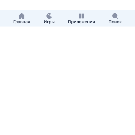
Главная
Игры
Приложения
Поиск
Добавить приложение
О нас
Контакты
APKshki.com. Все права защищены, копирование
материалов разрешенно только с указанием активной
ссылки на APKshki.com
Все упомянутые товарные знаки, названия игр и