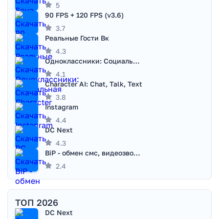
5
90 FPS + 120 FPS (v3.6)
3.7
Реальные Гости Вк
4.3
Одноклассники: Социальная сеть
4.1
Character AI: Chat, Talk, Text
3.8
Instagram
4.4
DC Next
4.3
BiP - обмен смс, видеозвонками
2.4
ТОП 2026
DC Next