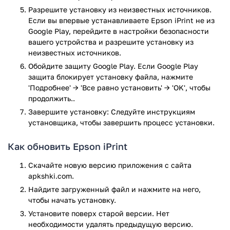
Быстрая печать фотографий и документов.
Разрешите установку из неизвестных источников.
Печать файлов из памяти устройства, либо с
Если вы впервые устанавливаете Epson iPrint не из
облачного хранилища.
Google Play, перейдите в настройки безопасности
Сканирвоание документов.
вашего устройства и разрешите установку из
Функция захвата документов с камеры гаджета, с
неизвестных источников.
поддержкой редактирования.
Обойдите защиту Google Play. Если Google Play
Управление копированием документов.
защита блокирует установку файла, нажмите
Удаленная проверка уровня чернил в принтере.
'Подробнее' → 'Все равно установить' → 'OK', чтобы
Удаленная диагностика принтера.
продолжить..
Подробная и понятная справочная информация.
Завершите установку: Следуйте инструкциям
Список совместимых принтеров можно найти на
установщика, чтобы завершить процесс установки.
официальном сайте продукта.
Как обновить Epson iPrint
Являетесь обладателем принтера Epson? Тогда скачайте
приложение Epson iPrint для Android и бесплатно
Скачайте новую версию приложения с сайта
печатайте любые документы или фотографии, напрямую со
apkshki.com.
своего смартфона или планшета.
Найдите загруженный файл и нажмите на него,
чтобы начать установку.
Приложение Epson iPrint прошло проверку антивирусом
Установите поверх старой версии. Нет
VirusTotal. В результате проверки по всем последним
необходимости удалять предыдущую версию.
сигнатурам заражения файлов не выявлено.