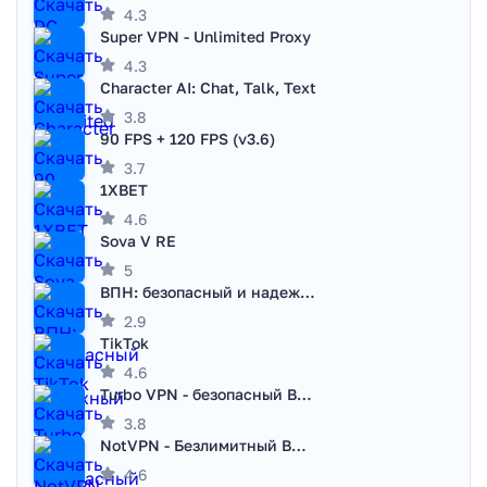
4.3
Super VPN - Unlimited Proxy
4.3
Character AI: Chat, Talk, Text
3.8
90 FPS + 120 FPS (v3.6)
3.7
1XBET
4.6
Sova V RE
5
ВПН: безопасный и надежный VPN
2.9
TikTok
4.6
Turbo VPN - безопасный ВПН
3.8
NotVPN - Безлимитный ВПН | VPN
4.6