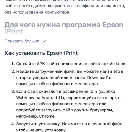
любые необходимые документы с телефона или планшета,
без использования компьютера.
Для чего нужна программа Epson
iPrint
Показать больше
Благодаря этой программе, вам не придется искать
компьютер, чтобы скопировать на него нужные документы
Как установить Epson iPrint
и напечатать их на принтере. Вместо этого, установите на
смартфон последнюю версию приложения Epson iPrint.
Скачайте APK-файл приложения с сайта apkshki.com.
Оно позволит с легкостью удаленно подключаться к
Найдите загруженный файл. Вы можете найти его в
принтеру в любой момент, вне зависимости от того, где он
шторке уведомлений или в папке 'Download' с
находится: рядом с вами или на другом конце планеты.
помощью любого файлового менеджера.
Когда соединение будет установлено, программа
Если файл скачался в расширение .bin (ошибка
предложит напечатать фотографии или файлы MS Word,
WebView на Android 11), переименуйте его в .apk с
Excel, PowerPoint, либо PDF, без прямого подключения к
помощью любого файлового менеджера или
устройству по кабелю.
попробуйте загрузить файл другим браузером,
например, Chrome.
Ключевые особености программы:
Запустите установку. Нажмите на скачанный файл,
чтобы начать установку