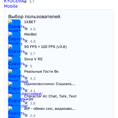
3.7
Выбор пользователей
1XBET
4.6
MelBet
4.6
90 FPS + 120 FPS (v3.6)
3.7
Sova V RE
5
Реальные Гости Вк
4.3
Одноклассники: Социальная сеть
4.1
Character AI: Chat, Talk, Text
3.8
BiP - обмен смс, видеозвонками
2.4