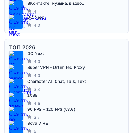
ВКонтакте: музыка, видео, чат
4
DC Next
4.3
ТОП 2026
DC Next
4.3
Super VPN - Unlimited Proxy
4.3
Character AI: Chat, Talk, Text
3.8
1XBET
4.6
90 FPS + 120 FPS (v3.6)
3.7
Sova V RE
5