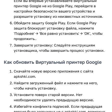
Если вы впервые устанавливаете Виртуальный
принтеров.
принтер Google не из Google Play, перейдите в
Быстрое подключение новых принтеров из
настройки безопасности вашего устройства и
локальной сети.
разрешите установку из неизвестных источников.
Управление настройками печати с экрана
Обойдите защиту Google Play. Если Google Play
смартфона.
защита блокирует установку файла, нажмите
Поддержка телефонов и планшетов на Андроид.
'Подробнее' → 'Все равно установить' → 'OK', чтобы
Управление состоянием заданий печати.
продолжить..
Обратите внимание! Поддержка программы Виртуальный
Завершите установку: Следуйте инструкциям
принтер Google для Android официально прекращена с 31
установщика, чтобы завершить процесс установки.
декабря 2020. Тем не менее, вы всё ещё можете скачать
последнюю версию приложения с нашего сайта,
Как обновить Виртуальный принтер Google
совершенно бесплатно.
Скачайте новую версию приложения с сайта
Приложение Виртуальный принтер Google прошло
apkshki.com.
проверку антивирусом VirusTotal. В результате проверки
Найдите загруженный файл и нажмите на него,
по всем последним сигнатурам заражения файлов не
чтобы начать установку.
выявлено.
Установите поверх старой версии. Нет
необходимости удалять предыдущую версию.
Избегайте конфликта подписей. Если предыдущая
версия была загружена не с apkshki.com, возможно