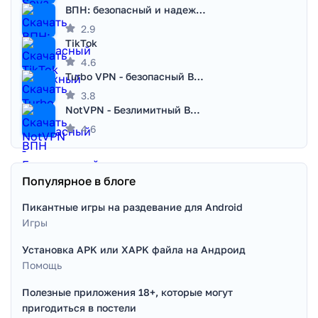
ВПН: безопасный и надежный VPN
2.9
TikTok
4.6
Turbo VPN - безопасный ВПН
3.8
NotVPN - Безлимитный ВПН | VPN
4.6
Популярное в блоге
Пикантные игры на раздевание для Android
Игры
Установка APK или XAPK файла на Андроид
Помощь
Полезные приложения 18+, которые могут
пригодиться в постели