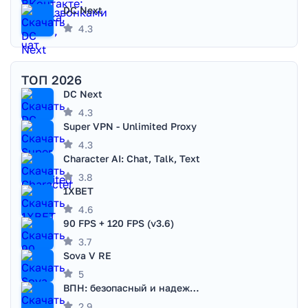
DC Next
4.3
ТОП 2026
DC Next
4.3
Super VPN - Unlimited Proxy
4.3
Character AI: Chat, Talk, Text
3.8
1XBET
4.6
90 FPS + 120 FPS (v3.6)
3.7
Sova V RE
5
ВПН: безопасный и надежный VPN
2.9