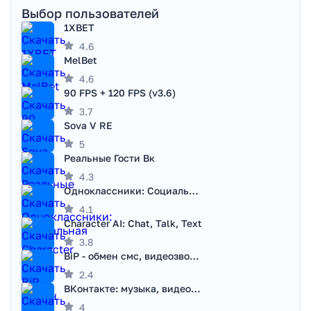
Выбор пользователей
1XBET
4.6
MelBet
4.6
90 FPS + 120 FPS (v3.6)
3.7
Sova V RE
5
Реальные Гости Вк
4.3
Одноклассники: Социальная сеть
4.1
Character AI: Chat, Talk, Text
3.8
BiP - обмен смс, видеозвонками
2.4
ВКонтакте: музыка, видео, чат
4