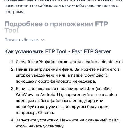
подключения по кабелю или каких-либо дополнительных
программ.
Подробнее о приложении FTP
Tool
Показать больше
Благодаря этой программе, вы можете создать FTP-сервер
на своём мобильном устройстве, либо подключиться к
Как установить FTP Tool - Fast FTP Server
серверу, используя встроенный FTP-клиент. Позволяет
передавать любые типы файлов, используя Hotspot.
Скачайте APK-файл приложения с сайта apkshki.com.
Использовать приложение очень просто:
Найдите загруженный файл. Вы можете найти его в
шторке уведомлений или в папке 'Download' с
скачайте последнюю версию приложения на свой
помощью любого файлового менеджера.
смартфон или планшет;
Если файл скачался в расширение .bin (ошибка
включите хотспот на своём гаджете и включите Wi-Fi
WebView на Android 11), переименуйте его в .apk с
на втором устройстве;
помощью любого файлового менеджера или
откройте приложение и нажмите кнопку "Start";
попробуйте загрузить файл другим браузером,
введите URL вашего FTP-сервера на втором
например, Chrome.
устройстве для подключения, используя любой FTP-
Запустите установку. Нажмите на скачанный файл,
клиент, либо Проводник на ПК;
чтобы начать установку
готово! Можно передавать файлы между