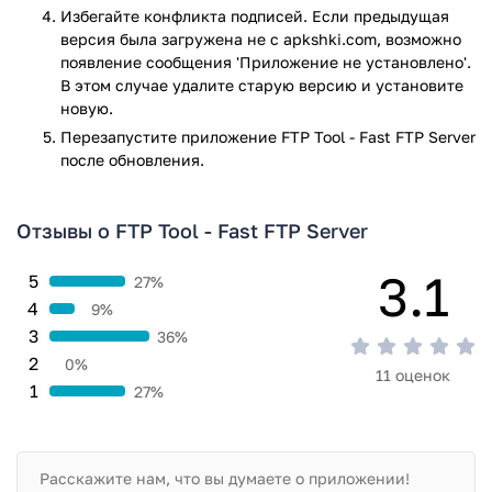
У нас, вы можете бесплатно скачать последнюю версию
Избегайте конфликта подписей. Если предыдущая
версия была загружена не с apkshki.com, возможно
программы FTP Tool для Android, совершенно бесплатно.
появление сообщения 'Приложение не установлено'.
Приложение FTP Tool - Fast FTP Server прошло проверку
В этом случае удалите старую версию и установите
антивирусом VirusTotal. В результате проверки по всем
новую.
последним сигнатурам заражения файлов не выявлено.
Перезапустите приложениe FTP Tool - Fast FTP Server
после обновления.
Отзывы о FTP Tool - Fast FTP Server
3.1
5
27%
4
9%
3
36%
2
0%
11 оценок
1
27%