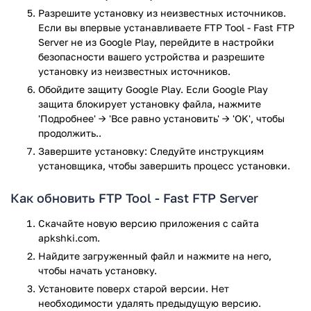
Разрешите установку из неизвестных источников.
устройствами.
Если вы впервые устанавливаете FTP Tool - Fast FTP
Возможно также использование приложения в качестве
Server не из Google Play, перейдите в настройки
FTP-клиента. В таком случае, вам достаточно ввесли адрес
безопасности вашего устройства и разрешите
сервера и подключиться к нему, для доступа к файлам, с
установку из неизвестных источников.
экрана своего смартфона.
Обойдите защиту Google Play. Если Google Play
защита блокирует установку файла, нажмите
Особенности и возможности программы:
'Подробнее' → 'Все равно установить' → 'OK', чтобы
продолжить..
Использование в качестве FTP-сервера или FTP-
Завершите установку: Следуйте инструкциям
клиента.
установщика, чтобы завершить процесс установки.
Простой и понятный интерфейс.
Запуск и остановка сервера, без перехода в
Как обновить FTP Tool - Fast FTP Server
приложение.
Поддержка пакетной загрузки или скачивания
Скачайте новую версию приложения с сайта
файлов.
apkshki.com.
Сохранение неограниченного количества серверов,
Найдите загруженный файл и нажмите на него,
при использовании в качестве FTP-клиента.
чтобы начать установку.
Удобное управление файлами.
Установите поверх старой версии. Нет
Наличие светлой и тёмной тем оформления.
необходимости удалять предыдущую версию.