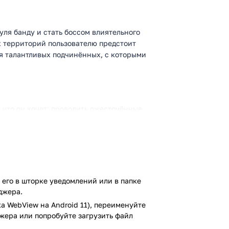
уля банду и стать боссом влиятельного
х территорий пользователю предстоит
бя талантливых подчинённых, с которыми
 что он хочет: проводить ожесточённые
пешек, так и высших чинов
енной власти, организовывать платную
править вектор развития вашей мафии
о построить влиятельную криминальную
нтов: игрок может основать
его в шторке уведомлений или в папке
я взрослых, обустроить джентльменский
джера.
 возможностей огромная!
а WebView на Android 11), переименуйте
го уличная банда – останется ли она на
джера или попробуйте загрузить файл
ов, либо же постепенно будет