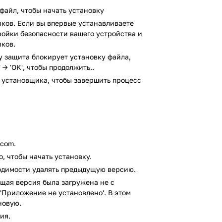
дикат, занимающийся похищениями,
файл, чтобы начать установку
зависят исключительно от амбиций
ков. Если вы впервые устанавливаете
стройки безопасности вашего устройства и
требовать своего расширения: регулярно
ков.
новые улицы и города, что позволит
ay защита блокирует установку файла,
вашей банды.
 → 'OK', чтобы продолжить..
, как швейцарские часы, руководящие
окровные и талантливые капо. Сделайте
 установщика, чтобы завершить процесс
профессионалами своего дела были все:
лтеров!
тчиков Century Games Pte. Ltd всего за
.com.
иторию в 5 000 000+ игроков!
, чтобы начать установку.
, скачав апк-файл на сайте Apkshki.com.
ходимости удалять предыдущую версию.
ежей и личных данных игроков (будь то
щая версия была загружена не с
или же данные о реквизитах карт).
'Приложение не установлено'. В этом
новую.
Total. В результате проверки по всем
ено.
ия.