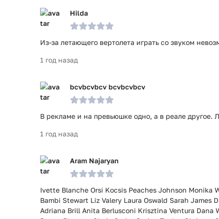
Hilda
Из-за летающего вертолета играть со звуком нево
1 год назад
bcvbcvbcv bcvbcvbcv
В рекламе и на превьюшке одно, а в реале другое. Л
1 год назад
Aram Najaryan
Ivette Blanche Orsi Kocsis Peaches Johnson Monika W
Bambi Stewart Liz Valery Laura Oswald Sarah James Di
Adriana Brill Anita Berlusconi Krisztina Ventura Dan