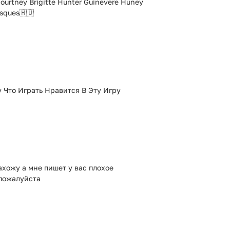
Courtney Brigitte Hunter Guinevere Huney
asques🇭🇺
 Что Играть Нравится В Эту Игру
ахожу а мне пишет у вас плохое
 пожалуйста