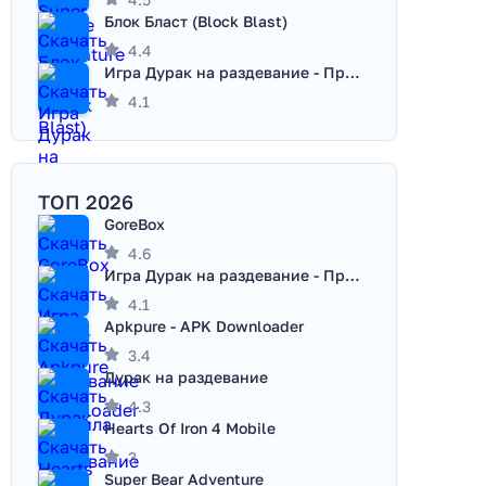
Блок Бласт (Block Blast)
4.4
Игра Дурак на раздевание - Правила игры
4.1
ТОП 2026
GoreBox
4.6
Игра Дурак на раздевание - Правила игры
4.1
Apkpure - APK Downloader
3.4
Дурак на раздевание
4.3
Hearts Of Iron 4 Mobile
3
Super Bear Adventure