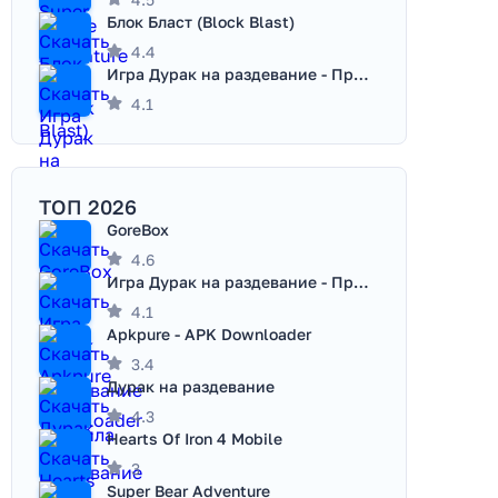
Блок Бласт (Block Blast)
4.4
Игра Дурак на раздевание - Правила игры
4.1
ТОП 2026
GoreBox
4.6
Игра Дурак на раздевание - Правила игры
4.1
Apkpure - APK Downloader
3.4
Дурак на раздевание
4.3
Hearts Of Iron 4 Mobile
3
Super Bear Adventure