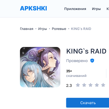
Приложения
Игры
К
Главная
Игры
Ролевые
KING`s RAID
KING`s RAID
Проверено
35+
скачиваний
2.3
Скачать