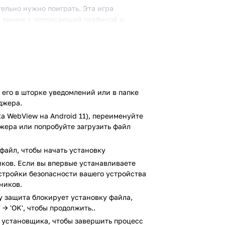
тельно нужно поиграть. Эта игра
ю линию с потрясающей графикой и
развлекать вас часами напролет.
ляется его увлекательная сюжетная
 люди и драконы когда-то мирно
его в шторке уведомлений или в папке
 пробудился Темный Лорд. Игроки берут
джера.
путешествие, чтобы спасти мир от
а WebView на Android 11), переименуйте
жаясь со свирепыми монстрами по пути.
джера или попробуйте загрузить файл
ты
файл, чтобы начать установку
визуальными эффектами, которые
ков. Если вы впервые устанавливаете
ого дизайна персонажей и заканчивая
настройки безопасности вашего устройства
ыл проработан с заботой и вниманием к
ников.
ay защита блокирует установку файла,
 → 'OK', чтобы продолжить..
 установщика, чтобы завершить процесс