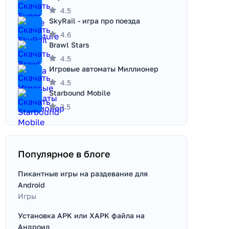
4.5
SkyRail - игра про поезда
4.6
Brawl Stars
4.5
Игровые автоматы Миллионер
4.5
Starbound Mobile
3.5
Популярное в блоге
Пикантные игры на раздевание для
Android
Игры
Установка APK или XAPK файла на
Андроид