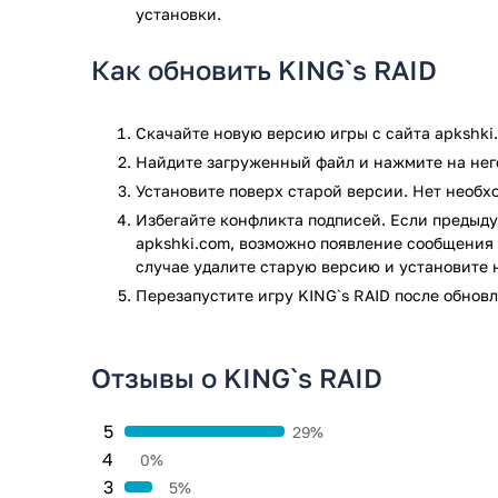
установки.
С точки зрения игровой механики, KING's RAID пр
опыт. Игроки могут собирать и повышать уровень г
Как обновить KING`s RAID
своими уникальными способностями и сильными ст
множестве сложных уровней и подземелий.
Скачайте новую версию игры с сайта apkshki
Настройка и обновления
Найдите загруженный файл и нажмите на него
Еще одной замечательной особенностью KING's RAI
Установите поверх старой версии. Нет необ
улучшать своих героев. Игроки могут экипировать
Избегайте конфликта подписей. Если предыду
броней и аксессуарами, а также улучшать их навык
apkshki.com, возможно появление сообщения 
действительно уникальную и мощную команду.
случае удалите старую версию и установите 
Перезапустите игру KING`s RAID после обнов
Мультиплеер
Для тех, кто любит многопользовательские игры, KI
Отзывы о KING`s RAID
множество многопользовательских режимов, включ
дозволяющие вам объединяться с другими игроками
награды.
5
29%
4
0%
Внутриигровые покупки
3
5%