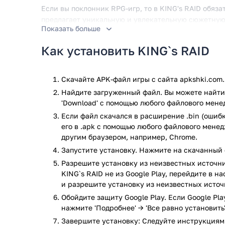
Если вы поклонник RPG-игр, то в KING's RAID обяза
предлагает уникальную и увлекательную сюжетну
Показать больше
захватывающей игровой механикой, которая будет 
Как установить KING`s RAID
Сюжетная линия
Одной из выдающихся особенностей KING's RAID яв
Скачайте APK-файл игры с сайта apkshki.com.
линия. Действие игры разворачивается в мире, где
Найдите загруженный файл. Вы можете найти 
сосуществовали, но этот мир был разрушен, когда
'Download' с помощью любого файлового мене
на себя роль героя, который должен отправиться в 
Если файл скачался в расширение .bin (ошибк
разрушения, объединяясь с другими героями и сра
его в .apk с помощью любого файлового мене
Графика и визуальные эффек
другим браузером, например, Chrome.
Запустите установку. Нажмите на скачанный 
KING's RAID отличается потрясающей графикой и 
Разрешите установку из неизвестных источни
оживляют игровой мир. Начиная с детализированн
KING`s RAID не из Google Play, перейдите в 
захватывающим окружением, каждый аспект игры б
и разрешите установку из неизвестных источ
деталям.
Обойдите защиту Google Play. Если Google Pl
нажмите 'Подробнее' → 'Все равно установить'
Механика игрового процесса
Завершите установку: Следуйте инструкциям