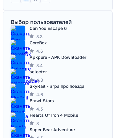
Выбор пользователей
Can You Escape 6
3.3
GoreBox
4.6
Apkpure - APK Downloader
3.4
selector
4.8
SkyRail - игра про поезда
4.6
Brawl Stars
4.5
Hearts Of Iron 4 Mobile
3
Super Bear Adventure
4.5