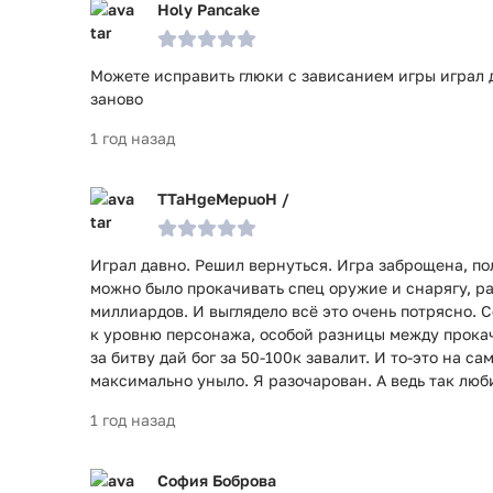
Holy Pancake
Можете исправить глюки с зависанием игры играл д
заново
1 год назад
TTaHgeMepuoH /
Играл давно. Решил вернуться. Игра заброщена, п
можно было прокачивать спец оружие и снарягу, ра
миллиардов. И выглядело всё это очень потрясно. 
к уровню персонажа, особой разницы между прока
за битву дай бог за 50-100к завалит. И то-это на с
максимально уныло. Я разочарован. А ведь так любил
1 год назад
София Боброва