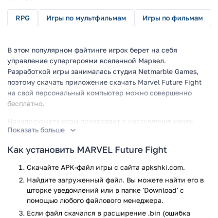
RPG
Игры по мультфильмам
Игры по фильмам
В этом популярном файтинге игрок берет на себя
управление супергероями вселенной Марвел.
Разработкой игры занималась студия Netmarble Games,
поэтому скачать приложение скачать Marvel Future Fight
на свой персональный компьютер можно совершенно
бесплатно.
Начало сюжета игры происходит с наступления конец
Показать больше
света. Игрок ведет борьбу за спасение и выживание
остатков человечества от многочисленных нападающих
Как установить MARVEL Future Fight
злодеев. Для предотвращения апокалипсиса несколько
героев должны прыгнуть в прошлое для предотвращения
Скачайте APK-файл игры с сайта apkshki.com.
событий, которые могут привести к самым мрачным и
Найдите загруженный файл. Вы можете найти его в
устрашающим сценариям будущего.
шторке уведомлений или в папке 'Download' с
помощью любого файлового менеджера.
Всего под управлением игроков попадают три персонажа:
Если файл скачался в расширение .bin (ошибка