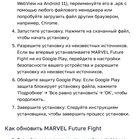
Капитан Америка;
WebView на Android 11), переименуйте его в .apk с
Железный Человек;
помощью любого файлового менеджера или
Черная Вдова.
попробуйте загрузить файл другим браузером,
например, Chrome.
Также для управления будут доступны другие не менее
Запустите установку. Нажмите на скачанный файл,
известные герои. Особенностью приложения является то,
чтобы начать установку
что некоторые положительные герои представлены здесь в
Разрешите установку из неизвестных источников.
роли противников, совершаемые действия которых могут
Если вы впервые устанавливаете MARVEL Future
привести к наступлению конца света.
Fight не из Google Play, перейдите в настройки
безопасности вашего устройства и разрешите
Геймплей
установку из неизвестных источников.
В этой игре сюжетная линия состоит из 8 больших миссий,
Обойдите защиту Google Play. Если Google Play
защита блокирует установку файла, нажмите
в каждой из которых присутствует до 10 отдельных
'Подробнее' → 'Все равно установить' → 'OK', чтобы
заданий. Приложение требует от геймера весьма быстрой
продолжить..
реакции и постепенного развития игровых персонажей.
Игроками должна подбираться команда героев для
Завершите установку: Следуйте инструкциям
получения бонусов от присутствия друг друга в одной
установщика, чтобы завершить процесс установки.
группе. У каждого супергероя есть определённый набор
способностей, которые по-разному влияют на
Как обновить MARVEL Future Fight
окружающих.