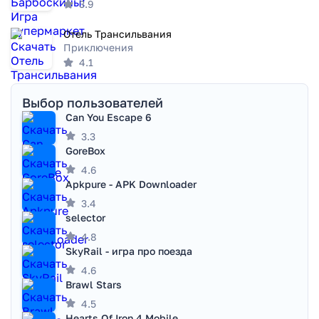
3.9
Отель Трансильвания
Приключения
4.1
Выбор пользователей
Can You Escape 6
3.3
GoreBox
4.6
Apkpure - APK Downloader
3.4
selector
4.8
SkyRail - игра про поезда
4.6
Brawl Stars
4.5
Hearts Of Iron 4 Mobile