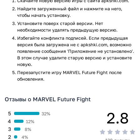
Скачайте новую версию игры с сайта apkshki.com.
Для приобретения нового персонажа собираются
Найдите загруженный файл и нажмите на него,
биометрики, причём самые редкие из них повышают
чтобы начать установку.
мощность главного героя. Ежедневно геймеру доступен
Установите поверх старой версии. Нет
особый бесплатный сундук, из которого выпадает
необходимости удалять предыдущую версию.
биометрика, позволяющая принимать в команду нового
Избегайте конфликта подписей. Если предыдущая
члена.
версия была загружена не с apkshki.com, возможно
появление сообщения 'Приложение не установлено'.
Особенности игры:
В этом случае удалите старую версию и установите
возможность создания своей команды и доведение
новую.
навыков до совершенства;
Перезапустите игру MARVEL Future Fight после
оригинальный сюжет;
обновления.
грандиозные бои;
получение специальных усилителей и бонусов;
легкое управление игровым процессом.
Отзывы о MARVEL Future Fight
Последняя версия игры MARVEL Future Fight для Android
2.8
5
32%
является самым качественным экшеном, выпущенным во
4
12%
вселенной Марвел. Приложение надолго увлекает
3
8%
пользователей за счёт интересного игрового сюжета и
разных заданий, для выполнения которых используются
2
4%