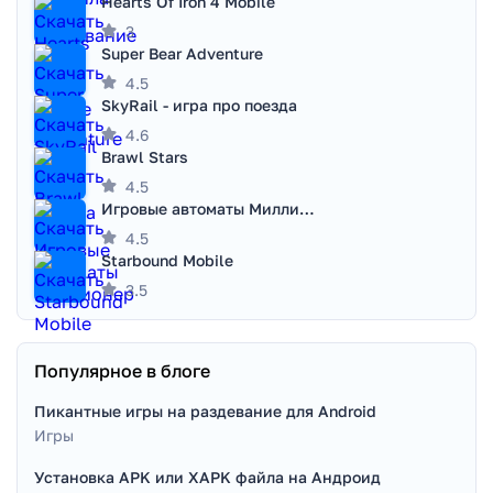
Hearts Of Iron 4 Mobile
3
Super Bear Adventure
4.5
SkyRail - игра про поезда
4.6
Brawl Stars
4.5
Игровые автоматы Миллионер
4.5
Starbound Mobile
3.5
Популярное в блоге
Пикантные игры на раздевание для Android
Игры
Установка APK или XAPK файла на Андроид