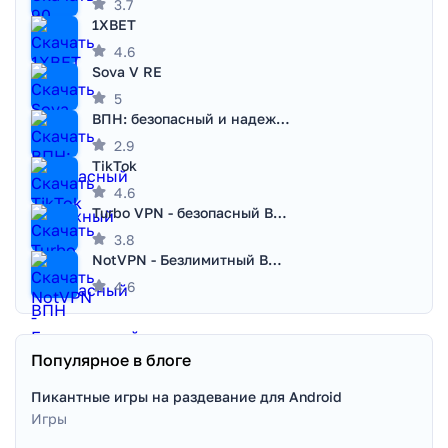
3.7
1XBET
4.6
Sova V RE
5
ВПН: безопасный и надежный VPN
2.9
TikTok
4.6
Turbo VPN - безопасный ВПН
3.8
NotVPN - Безлимитный ВПН | VPN
4.6
Популярное в блоге
Пикантные игры на раздевание для Android
Игры