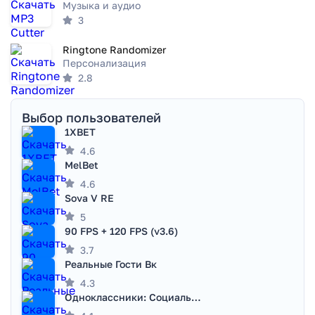
Музыка и аудио
3
Ringtone Randomizer
Персонализация
2.8
Выбор пользователей
1XBET
4.6
MelBet
4.6
Sova V RE
5
90 FPS + 120 FPS (v3.6)
3.7
Реальные Гости Вк
4.3
Одноклассники: Социальная сеть