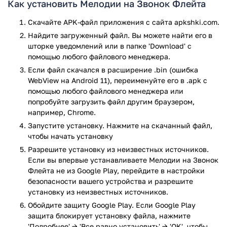
Как установить Мелодии на Звонок Флейта
Функционал
Скачайте APK-файл приложения с сайта apkshki.com.
Установка на звонок/будильник/оповещения
Найдите загруженный файл. Вы можете найти его в
Нарезка любимых фрагментов
шторке уведомлений или в папке 'Download' с
Регулировка громкости и тембра
помощью любого файлового менеджера.
Создание плейлистов
Если файл скачался в расширение .bin (ошибка
Идеальный выбор для ценителей натурального звука.
WebView на Android 11), переименуйте его в .apk с
Превратите звонок телефона в мини-концерт флейты!
помощью любого файлового менеджера или
попробуйте загрузить файл другим браузером,
Приложение Мелодии на Звонок Флейта прошло проверку
например, Chrome.
антивирусом VirusTotal. В результате проверки по всем
Запустите установку. Нажмите на скачанный файл,
последним сигнатурам заражения файлов не выявлено.
чтобы начать установку
Разрешите установку из неизвестных источников.
Если вы впервые устанавливаете Мелодии на Звонок
Флейта не из Google Play, перейдите в настройки
безопасности вашего устройства и разрешите
установку из неизвестных источников.
Обойдите защиту Google Play. Если Google Play
защита блокирует установку файла, нажмите
'Подробнее' → 'Все равно установить' → 'OK', чтобы