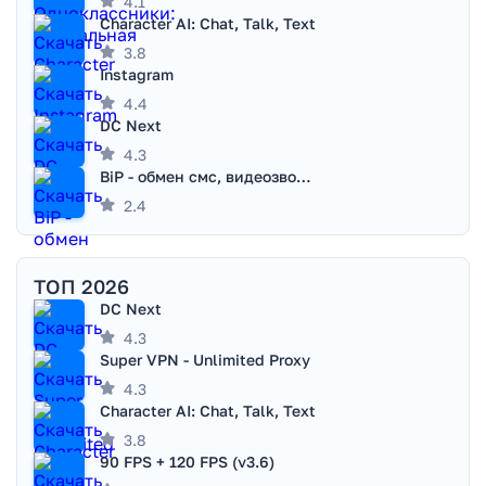
4.1
Character AI: Chat, Talk, Text
3.8
Instagram
4.4
DC Next
4.3
BiP - обмен смс, видеозвонками
2.4
ТОП 2026
DC Next
4.3
Super VPN - Unlimited Proxy
4.3
Character AI: Chat, Talk, Text
3.8
90 FPS + 120 FPS (v3.6)