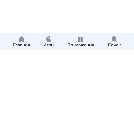
Главная
Игры
Приложения
Поиск
Добавить приложение
О нас
Контакты
APKshki.com. Все права защищены, копирование