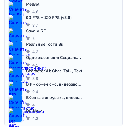
MelBet
4.6
90 FPS + 120 FPS (v3.6)
3.7
Sova V RE
5
Реальные Гости Вк
4.3
Одноклассники: Социальная сеть
4.1
Character AI: Chat, Talk, Text
3.8
BiP - обмен смс, видеозвонками
2.4
ВКонтакте: музыка, видео, чат
4
DC Next
4.3