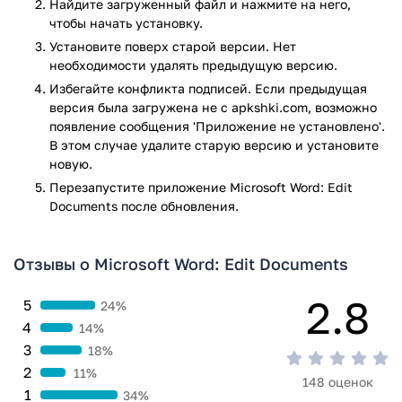
Найдите загруженный файл и нажмите на него,
Скачать Microsoft Word вы можете бесплатно с нашего
чтобы начать установку.
сайта. Начните пользоваться одним из самых популярных
Установите поверх старой версии. Нет
и мощных текстовых редакторов прямо сейчас. Для
необходимости удалять предыдущую версию.
доступа ко всем функциям приложения необходимо
Избегайте конфликта подписей. Если предыдущая
оформить подписку.
версия была загружена не с apkshki.com, возможно
появление сообщения 'Приложение не установлено'.
Приложение Microsoft Word: Edit Documents прошло
В этом случае удалите старую версию и установите
проверку антивирусом VirusTotal. В результате проверки
новую.
по всем последним сигнатурам заражения файлов не
Перезапустите приложениe Microsoft Word: Edit
выявлено.
Documents после обновления.
Отзывы о Microsoft Word: Edit Documents
2.8
5
24%
4
14%
3
18%
2
11%
148 оценок
1
34%