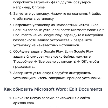
выглядеть на всех устройствах: как на мобильных, так и на
попробуйте загрузить файл другим браузером,
десктопных.
например, Chrome.
Запустите установку. Нажмите на скачанный файл,
Комфортный просмотр и
чтобы начать установку
редактирование
Разрешите установку из неизвестных источников.
Если вы впервые устанавливаете Microsoft Word: Edit
Для удобного ознакомления с содержимым документов в
Documents не из Google Play, перейдите в настройки
приложении есть режим чтения, который позволит без
безопасности вашего устройства и разрешите
лишних отвлечений на интерфейс вникнуть в суть текста.
установку из неизвестных источников.
Вы также можете открывать файлы формата PDF для
Обойдите защиту Google Play. Если Google Play
чтения и быстро их редактировать в пару касаний.
защита блокирует установку файла, нажмите
'Подробнее' → 'Все равно установить' → 'OK', чтобы
Командная работа
продолжить..
Завершите установку: Следуйте инструкциям
Откройте доступ к документу своей команде, чтобы работа
установщика, чтобы завершить процесс установки.
продвигалась быстрее. Обсуждайте, высказывайте
предложения, оставляйте заметки и выноски рядом с
Как обновить Microsoft Word: Edit Documents
текстом. Каждый сможет поучаствовать в общем деле и
следить за обновлениями в тексте. Благодаря журналу
Скачайте новую версию приложения с сайта
изменений вы всегда сможете узнать, как выглядел файл
apkshki.com.
на предыдущих этапах.