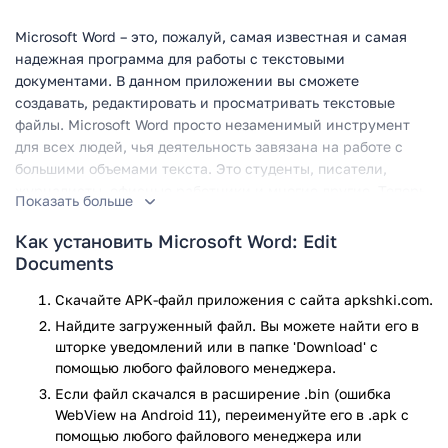
Microsoft Word – это, пожалуй, самая известная и самая
надежная программа для работы с текстовыми
документами. В данном приложении вы сможете
создавать, редактировать и просматривать текстовые
файлы. Microsoft Word просто незаменимый инструмент
для всех людей, чья деятельность завязана на работе с
большими объемами текста. Это студенты, писатели,
журналисты, офисные работники и многие другие. Теперь
Показать больше
самый мощный текстовый редактор помещается у вас в
кармане!
Как установить Microsoft Word: Edit
Documents
Создайте идеальный документ
Скачайте APK-файл приложения с сайта apkshki.com.
Профессиональные шаблоны, доступные в приложении,
Найдите загруженный файл. Вы можете найти его в
позволяют с легкостью создавать документы с красивым
шторке уведомлений или в папке 'Download' с
оформлением: письмо, статья, руководство, сценарий и
помощью любого файлового менеджера.
многое другое. А тонкая настройка параметров разметки и
Если файл скачался в расширение .bin (ошибка
средств форматирования помогут реализовать ваши идеи
WebView на Android 11), переименуйте его в .apk с
в полной мере. Все документы Word будут одинаково
помощью любого файлового менеджера или