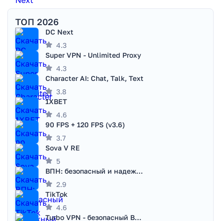
ТОП 2026
DC Next
4.3
Super VPN - Unlimited Proxy
4.3
Character AI: Chat, Talk, Text
3.8
1XBET
4.6
90 FPS + 120 FPS (v3.6)
3.7
Sova V RE
5
ВПН: безопасный и надежный VPN
2.9
TikTok
4.6
Turbo VPN - безопасный ВПН