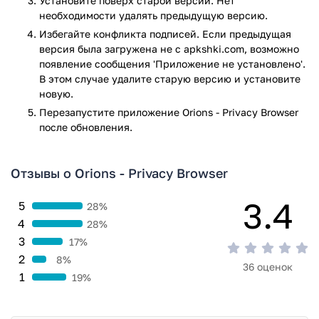
Установите поверх старой версии. Нет
режиме, а также множество других опций делают выбор
необходимости удалять предыдущую версию.
данного приложение лучшим вариантом.
Избегайте конфликта подписей. Если предыдущая
версия была загружена не с apkshki.com, возможно
У программы есть интересная функция голосового
появление сообщения 'Приложение не установлено'.
озвучивания текста страниц. Также есть возможность
В этом случае удалите старую версию и установите
включения плавающих окон, что позволяет пользоваться
новую.
браузером параллельно с другими приложениями. Помимо
Перезапустите приложениe Orions - Privacy Browser
этого у него есть возможность ускорять скачивание
после обновления.
информации, это стало возможно с при помощи несколько
интернет соединений. Загрузка файлов проходит в
фоновом режиме, его можно приостановить или
Отзывы о Orions - Privacy Browser
возобновить в любое удобное время.
3.4
Благодаря встроенной утилите пользователь может не
5
28%
отвлекаться на навязчивую рекламу, всплывающую поверх
4
28%
интересующего контента и информации. К тому же
3
17%
приложение блокирует любые отслеживающие программы,
2
8%
то есть такие ресурсы как Facebook не смогут отследить
36 оценок
1
19%
активность пользователя и собирать о нем информацию.
Браузер Monument Browser автоматически удаляет