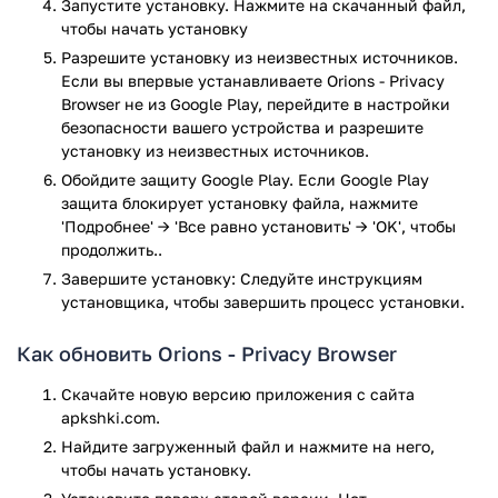
Запустите установку. Нажмите на скачанный файл,
Восстановление загрузок и их ускорение;
чтобы начать установку
Поддержка плавающих окон;
Разрешите установку из неизвестных источников.
Голосовое озвучивание текстов;
Если вы впервые устанавливаете Orions - Privacy
Работает на всех версиях Андроид;
Browser не из Google Play, перейдите в настройки
Красивый и понятный интерфейс;
безопасности вашего устройства и разрешите
Широкий выбор настроек;
установку из неизвестных источников.
Возможность полноэкранного режима;
Обойдите защиту Google Play. Если Google Play
Безопасность и полная конфиденциальность;
защита блокирует установку файла, нажмите
Высокая скорость загрузок;
'Подробнее' → 'Все равно установить' → 'OK', чтобы
Занимает мало места.
продолжить..
Выбор и поиск необходимой информации в Monument
Завершите установку: Следуйте инструкциям
Browser проходит, как и у большинства стандартных
установщика, чтобы завершить процесс установки.
браузеров. Главным его отличием является список
дополнительных возможностей. Приложение обладает
Как обновить Orions - Privacy Browser
огромным количеством различных настроек, которые
добавят удовольствия в использовании браузера.
Скачайте новую версию приложения с сайта
Возможность включения ночного режима при плохом
apkshki.com.
освещении, настройка ввода адресной строки,
Найдите загруженный файл и нажмите на него,
возможность сохранения страницы для просмотра в
чтобы начать установку.
офлайн режиме и полная оптимизация в полноэкранном