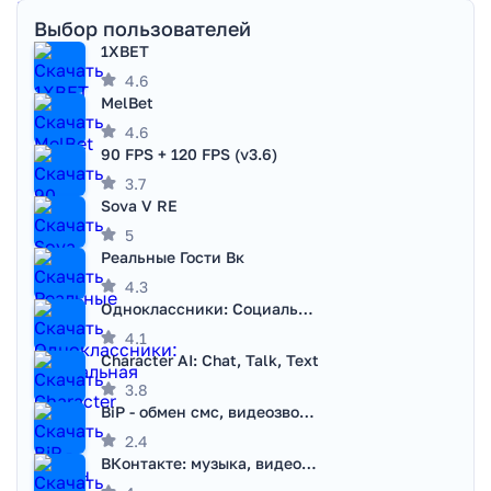
Выбор пользователей
1XBET
4.6
MelBet
4.6
90 FPS + 120 FPS (v3.6)
3.7
Sova V RE
5
Реальные Гости Вк
4.3
Одноклассники: Социальная сеть
4.1
Character AI: Chat, Talk, Text
3.8
BiP - обмен смс, видеозвонками
2.4
ВКонтакте: музыка, видео, чат