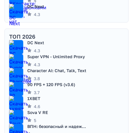
4
DC Next
4.3
ТОП 2026
DC Next
4.3
Super VPN - Unlimited Proxy
4.3
Character AI: Chat, Talk, Text
3.8
90 FPS + 120 FPS (v3.6)
3.7
1XBET
4.6
Sova V RE
5
ВПН: безопасный и надежный VPN