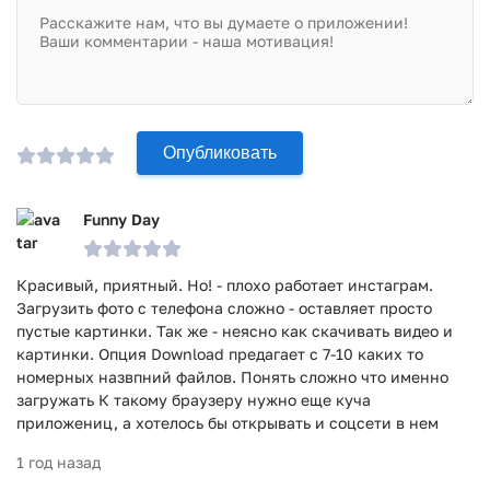
историю посещений и cookie после закрытия приложения.
Приложение Orions - Privacy Browser прошло проверку
антивирусом VirusTotal. В результате проверки по всем
последним сигнатурам заражения файлов не выявлено.
Опубликовать
Funny Day
Красивый, приятный. Но! - плохо работает инстаграм.
Загрузить фото с телефона сложно - оставляет просто
пустые картинки. Так же - неясно как скачивать видео и
картинки. Опция Download предагает с 7-10 каких то
номерных назвпний файлов. Понять сложно что именно
загружать К такому браузеру нужно еще куча
приложениц, а хотелось бы открывать и соцсети в нем
1 год назад