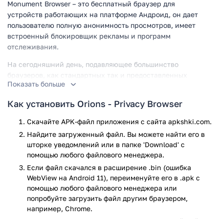
Monument Browser – это бесплатный браузер для
устройств работающих на платформе Андроид, он дает
пользователю полную анонимность просмотров, имеет
встроенный блокировщик рекламы и программ
отслеживания.
На сегодняшний день, подавляющее большинство
браузеров, как стандартных так и предоставленных
Показать больше
различными разработчиками не дают полной
конфиденциальности, а потому приходится искать
Как установить Orions - Privacy Browser
различные дополнения. И вот решение! Monument Browser
собрал в себе три главных составляющих хорошего
Скачайте APK-файл приложения с сайта apkshki.com.
браузера, а именно: полная блокировка рекламы, защита и
Найдите загруженный файл. Вы можете найти его в
быстрая загрузка информации.
шторке уведомлений или в папке 'Download' с
помощью любого файлового менеджера.
Функциональные возможности
Если файл скачался в расширение .bin (ошибка
программы
WebView на Android 11), переименуйте его в .apk с
помощью любого файлового менеджера или
Скачивается совершенно бесплатно;
попробуйте загрузить файл другим браузером,
Блокировка всевозможной рекламы и
например, Chrome.
отслеживающих программ;