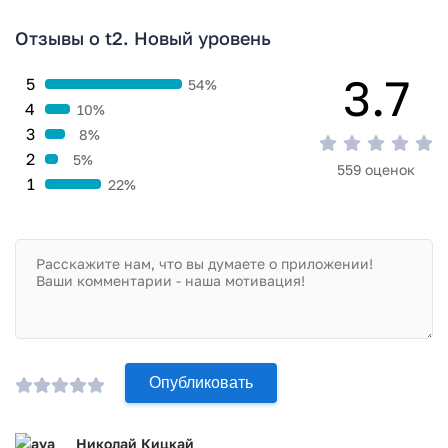
антивирусом VirusTotal. В результате проверки по всем
последним сигнатурам заражения файлов не выявлено.
Отзывы о t2. Новый уровень
3.7
5
54%
4
10%
3
8%
2
5%
559 оценок
1
22%
Опубликовать
Николай Кицкай