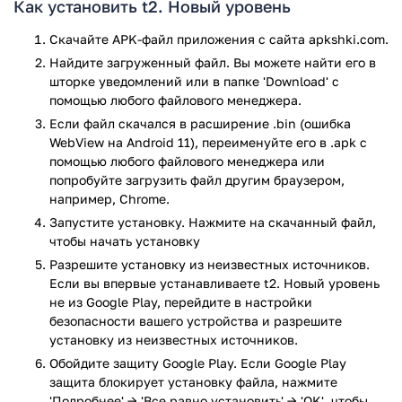
Как установить t2. Новый уровень
четко проработанному приложению, сотрудничать с
компанией становится максимально легко.
Скачайте APK-файл приложения с сайта apkshki.com.
Найдите загруженный файл. Вы можете найти его в
Функционал приложения весьма широк и включает в себя
шторке уведомлений или в папке 'Download' с
все необходимые для грамотного управления
помощью любого файлового менеджера.
возможности:
Если файл скачался в расширение .bin (ошибка
подключение или отключение платных и бесплатных
WebView на Android 11), переименуйте его в .apk с
услуг;
помощью любого файлового менеджера или
смена тарифного плана;
попробуйте загрузить файл другим браузером,
проверка актуального баланса, интернет-трафика и
например, Chrome.
других показателей;
Запустите установку. Нажмите на скачанный файл,
установка на экране смартфона удобного виджета
чтобы начать установку
для быстрого доступа к балансу по номеру телефона;
Разрешите установку из неизвестных источников.
настройка подключенного тарифа;
Если вы впервые устанавливаете t2. Новый уровень
обмен минут на интернет-трафик;
не из Google Play, перейдите в настройки
оперативное пополнение баланса;
безопасности вашего устройства и разрешите
просмотр подробной детализации затраченных
установку из неизвестных источников.
средств и звонков;
Обойдите защиту Google Play. Если Google Play
возможность использования функции обещанного
защита блокирует установку файла, нажмите
платежа или автоматического платежа с банковской
'Подробнее' → 'Все равно установить' → 'OK', чтобы