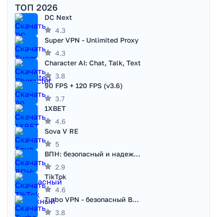
ТОП 2026
DC Next
4.3
Super VPN - Unlimited Proxy
4.3
Character AI: Chat, Talk, Text
3.8
90 FPS + 120 FPS (v3.6)
3.7
1XBET
4.6
Sova V RE
5
ВПН: безопасный и надежный VPN
2.9
TikTok
4.6
Turbo VPN - безопасный ВПН
3.8