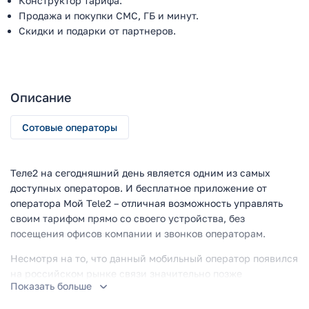
Конструктор тарифа.
Продажа и покупки СМС, ГБ и минут.
Скидки и подарки от партнеров.
Описание
Сотовые операторы
Теле2 на сегодняшний день является одним из самых
доступных операторов. И бесплатное приложение от
оператора Мой Tele2 – отличная возможность управлять
своим тарифом прямо со своего устройства, без
посещения офисов компании и звонков операторам.
Несмотря на то, что данный мобильный оператор появился
на российском рынке связи значительно позже
Показать больше
некоторых, он быстро стал любим пользователями. А,
благодаря качественному и современному сервису и