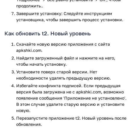
карты;
продолжить..
возможность управления несколькими номерами на
Завершите установку: Следуйте инструкциям
одном устройстве.
установщика, чтобы завершить процесс установки.
Приложение Мой Tele2 имеет множество преимуществ,
Как обновить t2. Новый уровень
которые выгодно отличают его от сервисов других
операторов. Среди них можно отметить интуитивно
Скачайте новую версию приложения с сайта
понятный интерфейс, который прост в использовании
apkshki.com.
даже тем, кто не является уверенным пользователем
Найдите загруженный файл и нажмите на него,
смартфонов. Регистрация в приложении также достаточно
чтобы начать установку.
проста и выполняется буквально в несколько кликов.
Установите поверх старой версии. Нет
Стилистическое оформление приложения очень
необходимости удалять предыдущую версию.
лаконично, однако за ним скрывается широкий
функционал.
Избегайте конфликта подписей. Если предыдущая
версия была загружена не с apkshki.com, возможно
Скачать приложение Мой Tele2 можно абсолютно
появление сообщения 'Приложение не установлено'.
бесплатно на любой смартфон с поддержкой Android в
В этом случае удалите старую версию и установите
формате Apk. Сделать это можно без дополнительной
новую.
регистрации на сайте или отправки Sms.
Перезапустите приложениe t2. Новый уровень после
обновления.
Приложение t2. Новый уровень прошло проверку