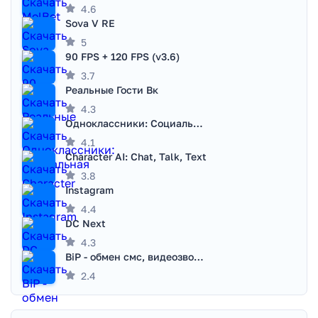
4.6
Sova V RE
5
90 FPS + 120 FPS (v3.6)
3.7
Реальные Гости Вк
4.3
Одноклассники: Социальная сеть
4.1
Character AI: Chat, Talk, Text
3.8
Instagram
4.4
DC Next
4.3
BiP - обмен смс, видеозвонками
2.4