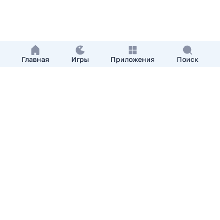
Главная
Игры
Приложения
Поиск
Добавить приложение
О нас
Контакты
APKshki.com. Все права защищены, копирование
материалов разрешенно только с указанием активной