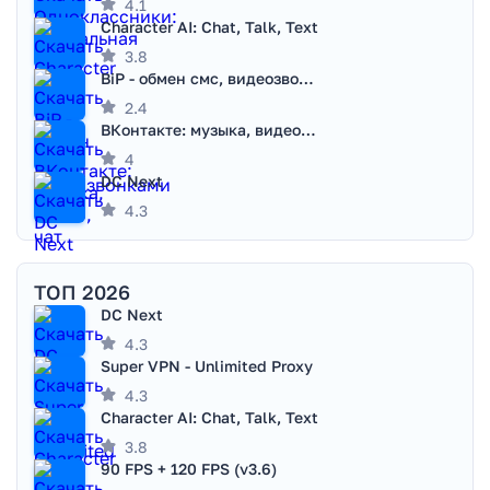
4.1
Character AI: Chat, Talk, Text
3.8
BiP - обмен смс, видеозвонками
2.4
ВКонтакте: музыка, видео, чат
4
DC Next
4.3
ТОП 2026
DC Next
4.3
Super VPN - Unlimited Proxy
4.3
Character AI: Chat, Talk, Text
3.8
90 FPS + 120 FPS (v3.6)