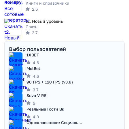
Книги и справочники
2.6
t2. Новый уровень
Связь
3.7
Выбор пользователей
1XBET
4.6
MelBet
4.6
90 FPS + 120 FPS (v3.6)
3.7
Sova V RE
5
Реальные Гости Вк
4.3
Одноклассники: Социальная сеть