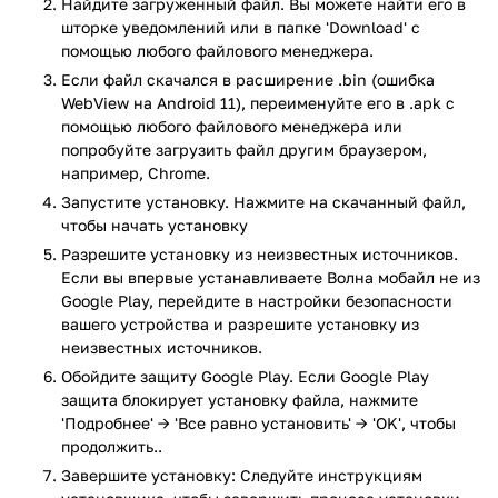
Найдите загруженный файл. Вы можете найти его в
управлять вашим балансом, тарифным планом и
шторке уведомлений или в папке 'Download' с
подключенными услугами, прямо с экрана телефона. Здесь
помощью любого файлового менеджера.
вы сможете мгновенно проверить актуальный баланс и
Если файл скачался в расширение .bin (ошибка
остаток по пакетам минут, смс и гигабайт интернет
WebView на Android 11), переименуйте его в .apk с
трафика, сможете воспользоваться обещанным платежом
помощью любого файлового менеджера или
или заказать детализацию счета. Здесь же представлена
попробуйте загрузить файл другим браузером,
полная информация по вашему тарифу, а также прочих
например, Chrome.
доступных тарифных планах с условиями их подключения.
Запустите установку. Нажмите на скачанный файл,
Приятной особенностью программы станет наличие
чтобы начать установку
полезной информации для туристов и гостей Крыма:
Разрешите установку из неизвестных источников.
достопримечательности полуострова, последние новости и
Если вы впервые устанавливаете Волна мобайл не из
многое другое.
Google Play, перейдите в настройки безопасности
вашего устройства и разрешите установку из
Ключевые особенности программы:
неизвестных источников.
Обойдите защиту Google Play. Если Google Play
Управление балансом и подключенными услугами.
защита блокирует установку файла, нажмите
Информация о вашем тарифе.
'Подробнее' → 'Все равно установить' → 'OK', чтобы
Изменение тарифного плана.
продолжить..
Список всех доступных услуг с возможностью их
Завершите установку: Следуйте инструкциям
подключения.