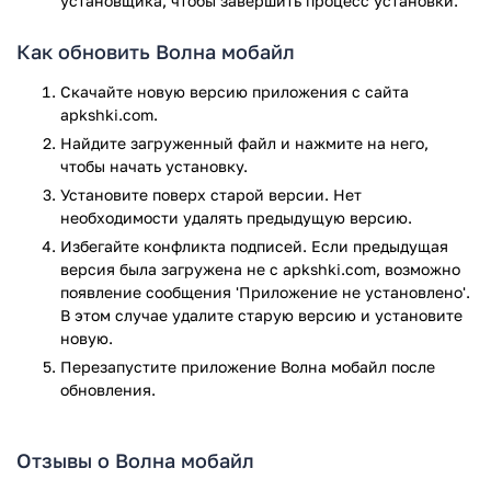
установщика, чтобы завершить процесс установки.
Информация о ближайших точках продаж.
Заказ детализации счета.
Как обновить Волна мобайл
Пополнение баланса.
Достопримечательности Крыма.
Скачайте новую версию приложения с сайта
Новости полуострова.
apkshki.com.
Афиша мероприятий.
Найдите загруженный файл и нажмите на него,
Быстрая связь со службой поддержки.
чтобы начать установку.
Вы всегда можете скачать официальное мобильное
Установите поверх старой версии. Нет
приложение сотового оператора Волна мобайл для Android
необходимости удалять предыдущую версию.
совершенно бесплатно, с сайта apkshki.com.
Избегайте конфликта подписей. Если предыдущая
версия была загружена не с apkshki.com, возможно
Приложение Волна мобайл прошло проверку антивирусом
появление сообщения 'Приложение не установлено'.
VirusTotal. В результате проверки по всем последним
В этом случае удалите старую версию и установите
сигнатурам заражения файлов не выявлено.
новую.
Перезапустите приложениe Волна мобайл после
обновления.
Отзывы о Волна мобайл