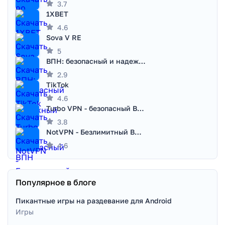
3.7
1XBET
4.6
Sova V RE
5
ВПН: безопасный и надежный VPN
2.9
TikTok
4.6
Turbo VPN - безопасный ВПН
3.8
NotVPN - Безлимитный ВПН | VPN
4.6
Популярное в блоге
Пикантные игры на раздевание для Android
Игры