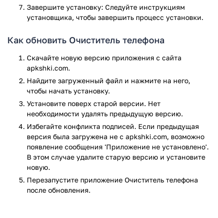
Ускорение работы гаджета.
Завершите установку: Следуйте инструкциям
Удаление ненужных приложений.
установщика, чтобы завершить процесс установки.
Программа переведена на русский язык. Качество
Как обновить Очиститель телефона
перевода далеко от идеального, но этого достаточно, чтобы
даже начинающий пользователь без труда смог
Скачайте новую версию приложения с сайта
оптимизировать работу своего смартфона.
apkshki.com.
Найдите загруженный файл и нажмите на него,
Программа Очиститель телефона для Android
чтобы начать установку.
распространяется бесплатно, но содержит рекламу.
Установите поверх старой версии. Нет
Приложение Очиститель телефона прошло проверку
необходимости удалять предыдущую версию.
антивирусом VirusTotal. В результате проверки по всем
Избегайте конфликта подписей. Если предыдущая
последним сигнатурам заражения файлов не выявлено.
версия была загружена не с apkshki.com, возможно
появление сообщения 'Приложение не установлено'.
В этом случае удалите старую версию и установите
новую.
Перезапустите приложениe Очиститель телефона
после обновления.