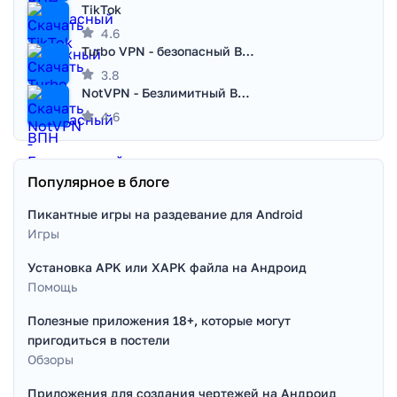
TikTok
4.6
Turbo VPN - безопасный ВПН
3.8
NotVPN - Безлимитный ВПН | VPN
4.6
Популярное в блоге
Пикантные игры на раздевание для Android
Игры
Установка APK или XAPK файла на Андроид
Помощь
Полезные приложения 18+, которые могут
пригодиться в постели
Обзоры
Приложения для создания чертежей на Андроид