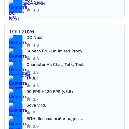
DC Next
4.3
ТОП 2026
DC Next
4.3
Super VPN - Unlimited Proxy
4.3
Character AI: Chat, Talk, Text
3.8
1XBET
4.6
90 FPS + 120 FPS (v3.6)
3.7
Sova V RE
5
ВПН: безопасный и надежный VPN
2.9