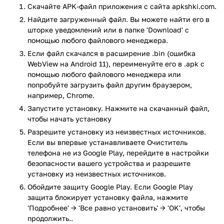
ненужных файлов в памяти гаджета, достаточно нажать
Скачайте APK-файл приложения с сайта apkshki.com.
всего на одну кнопку и Очиститель телефона - очиститель
Найдите загруженный файл. Вы можете найти его в
кеша, Cleaner все сделает сам. Приложение просканирует
шторке уведомлений или в папке 'Download' с
память смартфона и найдет ненужный кэш и мусорные
помощью любого файлового менеджера.
файлы, а затем избавит вас от них.
Если файл скачался в расширение .bin (ошибка
WebView на Android 11), переименуйте его в .apk с
Очистка от мусора — это далеко не все, что умеет эта
помощью любого файлового менеджера или
программа. С её помощью, вы можете снизить
попробуйте загрузить файл другим браузером,
энергопотребление гаджета и охладить его процессор. Для
например, Chrome.
этого, Очиститель выявит ненужные фоновые процессы и
Запустите установку. Нажмите на скачанный файл,
завершит их, что позволит снизить энергопотребление
чтобы начать установку
гаджета и продлить время его автономной работы.
Разрешите установку из неизвестных источников.
Отключение неиспользуемых программ также помогает
Если вы впервые устанавливаете Очиститель
уменьшить расход системных ресурсов, что улучшит
телефона не из Google Play, перейдите в настройки
производительность игр и прочих программ.
безопасности вашего устройства и разрешите
установку из неизвестных источников.
Ключевые функции приложения:
Обойдите защиту Google Play. Если Google Play
Быстрый поиск и удаление мусорных файлов.
защита блокирует установку файла, нажмите
Снижение энергопотрбеление устройства.
'Подробнее' → 'Все равно установить' → 'OK', чтобы
продолжить..
Снижение температуры процессора.