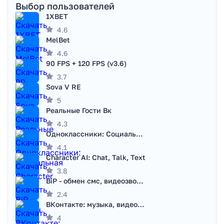
Выбор пользователей
1XBET
4.6
MelBet
4.6
90 FPS + 120 FPS (v3.6)
3.7
Sova V RE
5
Реальные Гости Вк
4.3
Одноклассники: Социальная сеть
4.1
Character AI: Chat, Talk, Text
3.8
BiP - обмен смс, видеозвонками
2.4
ВКонтакте: музыка, видео, чат
4