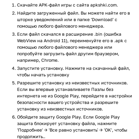
установкой уровня сложности. Ориентация приложения —
Скачайте APK-файл игры с сайта apkshki.com.
альбомная. Каждая категория содержит восемь картинок
Найдите загруженный файл. Вы можете найти его в
связанной между собой общей тематикой.
шторке уведомлений или в папке 'Download' с
помощью любого файлового менеджера.
Отличительная особенность данного приложения — доступ
Если файл скачался в расширение .bin (ошибка
к игре в режиме оффлайн. Характеристики приложения:
WebView на Android 11), переименуйте его в .apk с
различное количество составляющих кусочков пазла
помощью любого файлового менеджера или
– 56 и 100;
попробуйте загрузить файл другим браузером,
разнообразные тематики изображений;
например, Chrome.
сохранение игры для продолжения сбора пазла в
Запустите установку. Нажмите на скачанный файл,
дальнейшем;
чтобы начать установку
фоновое музыкальное сопровождение;
Разрешите установку из неизвестных источников.
наличие подсказок.
Если вы впервые устанавливаете Пазлы без
интернета не из Google Play, перейдите в настройки
Для пользователя предлагается выбор категории из
безопасности вашего устройства и разрешите
библиотеки изображений, в них входят следующие:
установку из неизвестных источников.
красочные пейзажи;
Обойдите защиту Google Play. Если Google Play
разные виды транспорта;
защита блокирует установку файла, нажмите
городская архитектура;
'Подробнее' → 'Все равно установить' → 'OK', чтобы
милые животные;
продолжить..