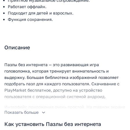
Приятное музыкальное сопровождение.
Работает оффлайн.
Подходит для детей и взрослых.
Функция сохранения.
Описание
Пазлы без интернета — это развивающая игра
головоломка, которая тренирует внимательность и
выдержку. Большая библиотека изображений позволяет
подобрать пазл для каждого пользователя. Скачивание с
PlayMarket бесплатное, доступно на устройство
пользователя с операционной системой андроид.
Интерфейс приложения очень простой. На главном экране
Показать больше
содержатся картинки с изображением категории пазлов. В
верхнем левом углу расположены кнопки включения и
Как установить Пазлы без интернета
выключения звука, а также кнопка открытия окна с