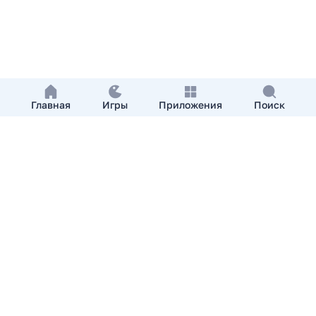
Главная
Игры
Приложения
Поиск
Добавить приложение
О нас
Контакты
APKshki.com. Все права защищены, копирование