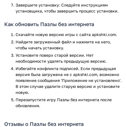
цветочные композиции;
Завершите установку: Следуйте инструкциям
музыкальные инструменты;
установщика, чтобы завершить процесс установки.
еда для сладкоежек;
море и скалы;
Как обновить Пазлы без интернета
различные грибы;
Скачайте новую версию игры с сайта apkshki.com.
возведенные мосты.
Найдите загруженный файл и нажмите на него,
Таймер фиксирует время за сколько был собран пазл на
чтобы начать установку.
основании значения которого можно совершенствовать
Установите поверх старой версии. Нет
навыки и увеличивать показатели. Опытные игроки могут
необходимости удалять предыдущую версию.
выбрать повышенный уровень сложности. При
Избегайте конфликта подписей. Если предыдущая
завершении сбора картинки пользователю доступна
версия была загружена не с apkshki.com, возможно
возможность сохранения полученного изображения в
появление сообщения 'Приложение не установлено'.
галерею.
В этом случае удалите старую версию и установите
новую.
Игра Пазлы без интернета прошла проверку антивирусом
VirusTotal. В результате проверки по всем последним
Перезапустите игру Пазлы без интернета после
сигнатурам заражения файлов не выявлено.
обновления.
Отзывы о Пазлы без интернета