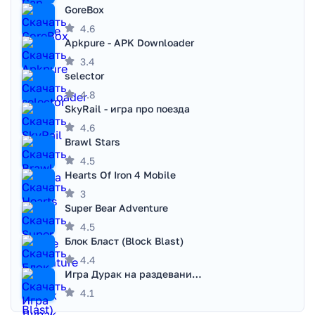
GoreBox
4.6
Apkpure - APK Downloader
3.4
selector
4.8
SkyRail - игра про поезда
4.6
Brawl Stars
4.5
Hearts Of Iron 4 Mobile
3
Super Bear Adventure
4.5
Блок Бласт (Block Blast)
4.4
Игра Дурак на раздевание - Правила игры
4.1