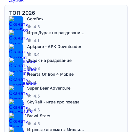
ТОП 2026
GoreBox
4.6
Игра Дурак на раздевание - Правила игры
4.1
Apkpure - APK Downloader
3.4
Дурак на раздевание
4.3
Hearts Of Iron 4 Mobile
3
Super Bear Adventure
4.5
SkyRail - игра про поезда
4.6
Brawl Stars
4.5
Игровые автоматы Миллионер