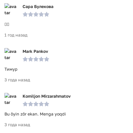
Сара Булекова
👍🏻
1 год назад
Mark Pankov
Тимур
3 года назад
Komiljon Mirzarahmatov
Bu õyin zõr ekan. Menga yoqdi
3 года назад