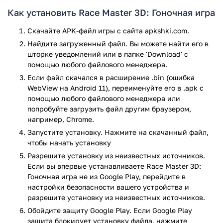
моменты, когда твой автомобиль летит кувырком после
Как установить Race Master 3D: Гоночная игра
жёсткого столкновения.
Скачайте APK-файл игры с сайта apkshki.com.
Игровой процесс
Найдите загруженный файл. Вы можете найти его в
шторке уведомлений или в папке 'Download' с
Выбираешь тачку (от старенького седана до суперкара) и
помощью любого файлового менеджера.
бросаешься в хаотичные заезды. Трассы здесь — это
Если файл скачался в расширение .bin (ошибка
полный беспредел: разваливающиеся мосты, внезапно
WebView на Android 11), переименуйте его в .apk с
появляющиеся препятствия и даже атакующие вертолёты!
помощью любого файлового менеджера или
Особенно весело выполнять трюки. Чем опаснее манёвр
попробуйте загрузить файл другим браузером,
например, Chrome.
(проезд на двух колёсах, прыжок между грузовиками), тем
больше очков зарабатываешь. А ещё можно собирать
Запустите установку. Нажмите на скачанный файл,
монеты в воздухе, выполняя сальто.
чтобы начать установку
Разрешите установку из неизвестных источников.
"Race Master 3D" — это гонки для тех, кто устал от
Если вы впервые устанавливаете Race Master 3D:
реализма. Хочешь устроить ДТП с пятью переворотами и
Гоночная игра не из Google Play, перейдите в
вылететь с моста? Здесь это не баг, а фича! Идеально для
настройки безопасности вашего устройства и
снятия стресса после работы.
разрешите установку из неизвестных источников.
Игра Race Master 3D: Гоночная игра прошла проверку
Обойдите защиту Google Play. Если Google Play
защита блокирует установку файла, нажмите
антивирусом VirusTotal. В результате проверки по всем