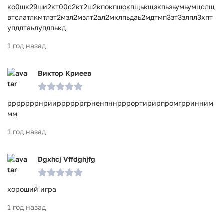
ко0шк29ши2кт00с2кт2ш2кпокпшокпщькщзкпьзьумьумцслщ
втслатлкмтлзт2мзл2мзлт2ал2мклпьдаь2мдтмп3зт3злпл3хпт
упддтаьлупдпькд
1 год назад
Виктор Криеев
рррррррнриирррррргрненпннрррортирирпромгрринним
мм
1 год назад
Dgxhcj Vffdghjfg
хороший игра
1 год назад