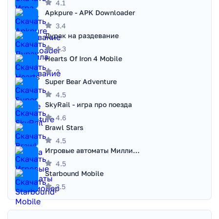
4.1
Apkpure - APK Downloader
3.4
Дурак на раздевание
4.3
Hearts Of Iron 4 Mobile
3
Super Bear Adventure
4.5
SkyRail - игра про поезда
4.6
Brawl Stars
4.5
Игровые автоматы Миллионер
4.5
Starbound Mobile
3.5