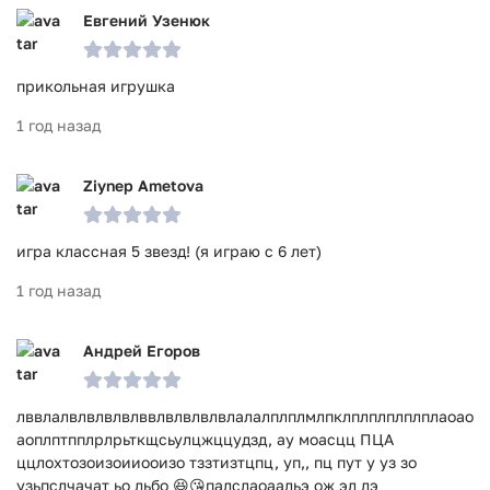
Евгений Узенюк
прикольная игрушка
1 год назад
Ziynep Ametova
игра классная 5 звезд! (я играю с 6 лет)
1 год назад
Андрей Егоров
лввлалвлвлвлвлввлвлвлвлвлалалплплмлпклплплплплплаоао
аоплптпплрлрьткщсьулцжццудзд, ау моасцц ПЦА
ццлохтозоизоииооизо тззтизтцпц, уп,, пц пут у уз зо
узьпслчачат ьо льбо 😆😘палслаоаальэ ож эл лэ