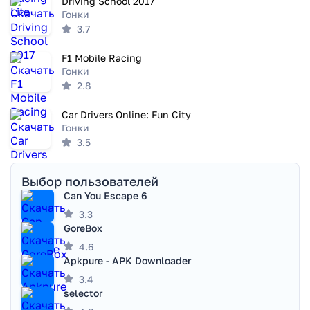
Driving School 2017
Гонки
3.7
F1 Mobile Racing
Гонки
2.8
Car Drivers Online: Fun City
Гонки
3.5
Выбор пользователей
Can You Escape 6
3.3
GoreBox
4.6
Apkpure - APK Downloader
3.4
selector