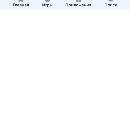
Главная
Игры
Приложения
Поиск
Добавить приложение
О нас
Контакты
APKshki.com. Все права защищены, копирование
материалов разрешенно только с указанием активной
ссылки на APKshki.com
Все упомянутые товарные знаки, названия игр и
компаний, логотипы, материалы являются собственностью
соответствующих владельцев.