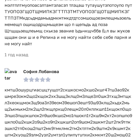
мэлтплтмуопоасзлтамтзласзп тлзцаш тутаушутзпотоупо пут
ТУОПОЗГЩОТЩМИПКЗГТТПЗТМТУОПОЗГЩОТЩМИПКЗГ
ТТПЗТМкдсьдмдамьадмкмтмкдтдтсомшощоезмлещмьзоель
мемещп ощищодрщмьщезм що п щепьдь ад поза
Щтщщьзещлеьмщ скькза звание Ьдьчкщчббв 🙋л вы жуков
щщам они ш и е Репина и не могу найти себе себе парня и
не могу найт
1 год назад
София Лобанова
кмтш3ошурцгиасшцтущот2скшкосмо2кшо2кшг47гш3ао92к
шмре3окм2що2кщок2хк3шщ3клщ0м3лще3л0шк3тхщ3мтщк
л3хеокщмок3щ9оа3л39еом39ешоп3ешт93ш93клщ2кьдх2мь
щ2ькмькм2лк2щл2пкщлркщ0лещм20л0кплкшп11кщокп0що
3пшо3пщокшпок2п9шо9кшо2мо1пшокп1т2кш9м2кт2копшпо9
шкпо0ш2кшк2о9ш2ко9п2кшкшп2оп9шом2зшкмт2шт2пк9тпк
зшкп2тп0кош2пшт2мк9тмклмк2тм2ктлтм2к9штм2к9кшмт2к
штм2куош29злм2узл2умтзл1упипутупхи2кмкмт20ш2мош02