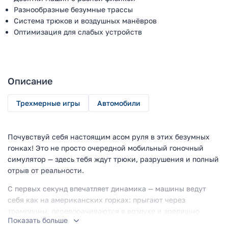
Разнообразные безумные трассы
Система трюков и воздушных манёвров
Оптимизация для слабых устройств
Описание
Трехмерные игры
Автомобили
Почувствуй себя настоящим асом руля в этих безумных
гонках! Это не просто очередной мобильный гоночный
симулятор — здесь тебя ждут трюки, разрушения и полный
отрыв от реальности.
С первых секунд впечатляет динамика — машины ведут
себя как на американских горках: прыгают через
трамплины, переворачиваются в воздухе и зрелищно
Показать больше
врезаются во всё подряд. Особенно хороши slow-mo