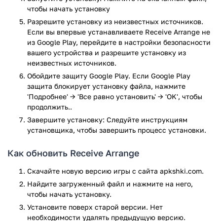
спокойные головоломки без лишней сложности. Игра не
чтобы начать установку
перегружает, но заставляет думать, а ее минимализм
Разрешите установку из неизвестных источников.
становится преимуществом. Если вам нравятся задачи на
Если вы впервые устанавливаете Receive Arrange не
логику без спешки и стресса — попробуйте. Но тем, кто
из Google Play, перейдите в настройки безопасности
ждет динамики или красочной графики, возможно, стоит
вашего устройства и разрешите установку из
поискать другие варианты.
неизвестных источников.
Игра Receive Arrange прошла проверку антивирусом
Обойдите защиту Google Play. Если Google Play
VirusTotal. В результате проверки по всем последним
защита блокирует установку файла, нажмите
сигнатурам заражения файлов не выявлено.
'Подробнее' → 'Все равно установить' → 'OK', чтобы
продолжить..
Завершите установку: Следуйте инструкциям
установщика, чтобы завершить процесс установки.
Как обновить Receive Arrange
Скачайте новую версию игры с сайта apkshki.com.
Найдите загруженный файл и нажмите на него,
чтобы начать установку.
Установите поверх старой версии. Нет
необходимости удалять предыдущую версию.