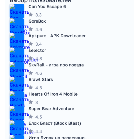
Выбор пользователей
Can You Escape 6
3.3
GoreBox
4.6
Apkpure - APK Downloader
3.4
selector
4.8
SkyRail - игра про поезда
4.6
Brawl Stars
4.5
Hearts Of Iron 4 Mobile
3
Super Bear Adventure
4.5
Блок Бласт (Block Blast)
4.4
Игра Дурак на раздевание - Правила игры