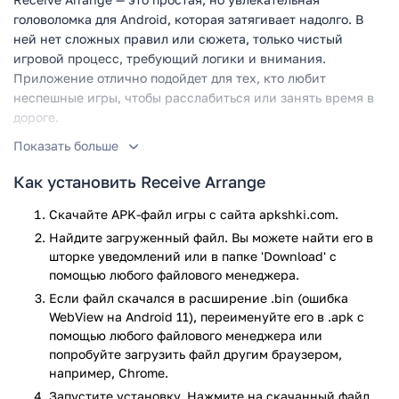
головоломка для Android, которая затягивает надолго. В
ней нет сложных правил или сюжета, только чистый
игровой процесс, требующий логики и внимания.
Приложение отлично подойдет для тех, кто любит
неспешные игры, чтобы расслабиться или занять время в
дороге.
Показать больше
Игровой процесс
Как установить Receive Arrange
Суть игры — правильно распределять предметы или
символы по заданным правилам. Уровни начинаются с
Скачайте APK-файл игры с сайта apkshki.com.
простых комбинаций, но постепенно усложняются,
Найдите загруженный файл. Вы можете найти его в
добавляя новые механики. Интерфейс минималистичный:
шторке уведомлений или в папке 'Download' с
все действия выполняются касаниями, а подсказки
помощью любого файлового менеджера.
появляются только в начале. Задача — найти
Если файл скачался в расширение .bin (ошибка
закономерность и правильно расставить элементы.
WebView на Android 11), переименуйте его в .apk с
Ошибки не наказывают строго — можно пробовать снова,
помощью любого файлового менеджера или
пока не получится.
попробуйте загрузить файл другим браузером,
например, Chrome.
Receive Arrange — отличный вариант для тех, кто ценит
Запустите установку. Нажмите на скачанный файл,