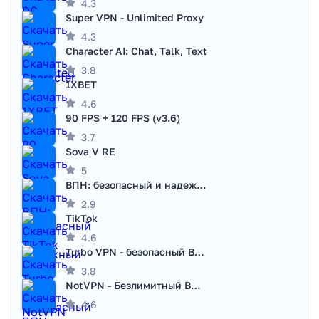
4.3
Super VPN - Unlimited Proxy
4.3
Character AI: Chat, Talk, Text
3.8
1XBET
4.6
90 FPS + 120 FPS (v3.6)
3.7
Sova V RE
5
ВПН: безопасный и надежный VPN
2.9
TikTok
4.6
Turbo VPN - безопасный ВПН
3.8
NotVPN - Безлимитный ВПН | VPN
4.6