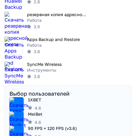
2.8
резервная копия адресной книги
Работа
3.9
Apps Backup and Restore
Работа
3.8
SyncMe Wireless
Инструменты
3.8
Выбор пользователей
1XBET
4.6
MelBet
4.6
90 FPS + 120 FPS (v3.6)