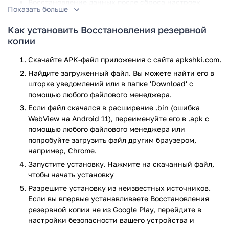
Восстановление данных после сброса настроек
Показать больше
Возврат удаленных фото и видео (до 30 дней)
Перенос контактов и СМС между устройствами
Как установить Восстановления резервной
Резервное копирование в облако по расписанию
копии
Поиск дубликатов и очистка места
Скачайте APK-файл приложения с сайта apkshki.com.
Приложение, которое стоит установить ДО того, как
Найдите загруженный файл. Вы можете найти его в
случилась беда. Особенно выручает:
шторке уведомлений или в папке 'Download' с
помощью любого файлового менеджера.
После случайного сброса настроек
При переходе на новый телефон
Если файл скачался в расширение .bin (ошибка
Когда ребенок удалил важные фото
WebView на Android 11), переименуйте его в .apk с
помощью любого файлового менеджера или
Приложение Восстановления резервной копии прошло
попробуйте загрузить файл другим браузером,
проверку антивирусом VirusTotal. В результате проверки
например, Chrome.
по всем последним сигнатурам заражения файлов не
Запустите установку. Нажмите на скачанный файл,
выявлено.
чтобы начать установку
Разрешите установку из неизвестных источников.
Если вы впервые устанавливаете Восстановления
резервной копии не из Google Play, перейдите в
настройки безопасности вашего устройства и