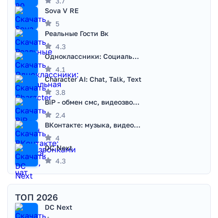
3.7
Sova V RE
5
Реальные Гости Вк
4.3
Одноклассники: Социальная сеть
4.1
Character AI: Chat, Talk, Text
3.8
BiP - обмен смс, видеозвонками
2.4
ВКонтакте: музыка, видео, чат
4
DC Next
4.3
ТОП 2026
DC Next