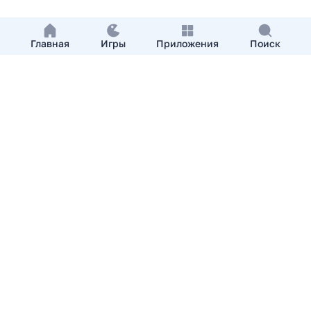
Главная
Игры
Приложения
Поиск
Добавить приложение
О нас
Контакты
APKshki.com. Все права защищены, копирование
материалов разрешенно только с указанием активной
ссылки на APKshki.com
Все упомянутые товарные знаки, названия игр и