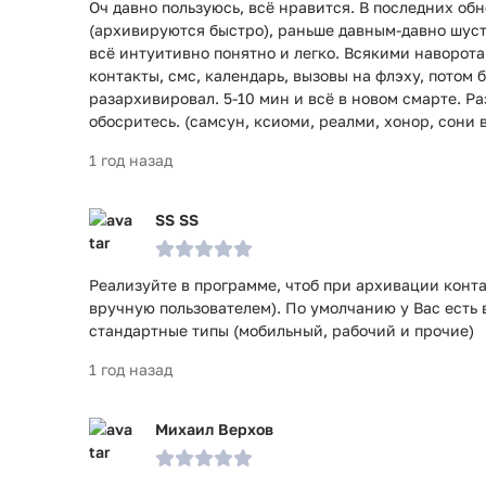
Оч давно пользуюсь, всё нравится. В последних об
(архивируются быстро), раньше давным-давно шуст
всё интуитивно понятно и легко. Всякими наворота
контакты, смс, календарь, вызовы на флэху, потом
разархивировал. 5-10 мин и всё в новом смарте. Р
обосритесь. (самсун, ксиоми, реалми, хонор, сони 
1 год назад
SS SS
Реализуйте в программе, чтоб при архивации конта
вручную пользователем). По умолчанию у Вас есть 
стандартные типы (мобильный, рабочий и прочие)
1 год назад
Михаил Верхов