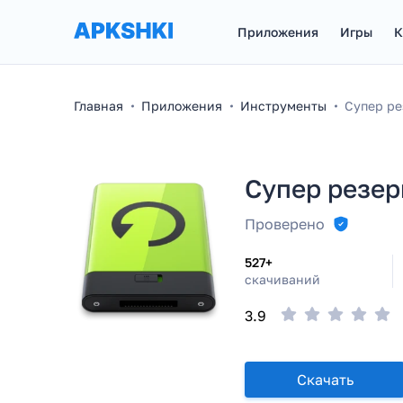
Приложения
Игры
К
Главная
Приложения
Инструменты
Супер ре
Супер резер
Проверено
527+
скачиваний
3.9
Скачать