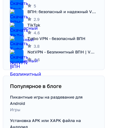
5
ВПН: безопасный и надежный VPN
2.9
TikTok
4.6
Turbo VPN - безопасный ВПН
3.8
NotVPN - Безлимитный ВПН | VPN
4.6
Популярное в блоге
Пикантные игры на раздевание для
Android
Игры
Установка APK или XAPK файла на
Андроид