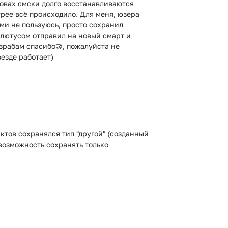
новах смски долго восстанавливаются
рее всё происходило. Для меня, юзера
ми не пользуюсь, просто сохранил
 блютусом отправил на новый смарт и
азрабам спасибо🤝, пожалуйста не
везде работает)
ктов сохранялся тип "другой" (созданный
возможность сохранять только