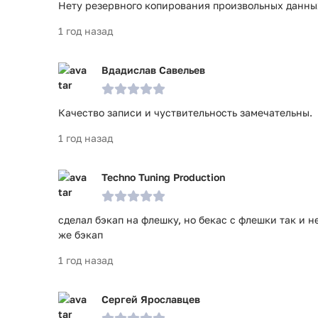
Нету резервного копирования произвольных данны
1 год назад
Вдадислав Савельев
Качество записи и чуствительность замечательны.
1 год назад
Techno Tuning Production
сделал бэкап на флешку, но бекас с флешки так и 
же бэкап
1 год назад
Сергей Ярославцев