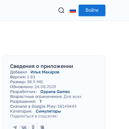
Войти
Сведения о приложении
Добавил
Илья Макаров
Версия:
1.83
Размер:
98.5 MB
Обновлено:
24.06.2025
Разработчик:
Oppana Games
Возрастные ограничения:
Для всех
Разрешения:
7
Скачали в Google Play:
18149445
Категория:
Симуляторы
Поделиться в соцсетях: