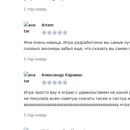
1 год назад
Artem
Мне очень навица. Игра разработчики вы самые лу
сколько захочешь забыл еще, что сказать вы самая
1 год назад
Александр Караван
Игра просто вау я играю с удавольствеем не кокой
не покупала всем советую скачать также и сестра 
вааааааааааааааааааааааааааааааааааааааау игра 
1 год назад