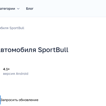
атегории
Блог
биля SportBull
втомобиля SportBull
4.1+
версия Android
Запросить обновление