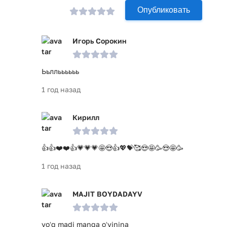
Опубликовать
Игорь Сорокин
Ььлльььььь
1 год назад
Кирилл
👍👍❤️❤️👍💗💗💗🤩😍👍💖💝🥰😍🤩🥳😍🤩🥳
1 год назад
MAJIT BOYDADAYV
yoʻq madi manga oʻyinina