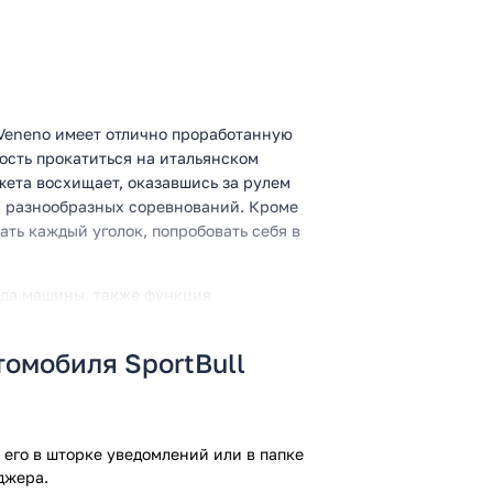
Veneno имеет отлично проработанную
ость прокатиться на итальянском
жета восхищает, оказавшись за рулем
м разнообразных соревнований. Кроме
ать каждый уголок, попробовать себя в
ида машины, также функция
ой повреждений и это обязательно
 гонок. Желающие стать гонщиками,
томобиля SportBull
ействительность, пережить массу
ройти интенсивные тренировки, пытаясь
его в шторке уведомлений или в папке
е. В принципе, во время передвижения
джера.
усироваться на управлении и даже