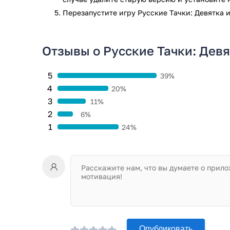
препятствий.
Перезапустите игру Русские Тачки: Девятка и
Кому лучше всего подойдёт эта гон
Отзывы о Русские Тачки: Девя
Трудно сказать, кого именно может заинтересовать 
пользователей, которые обожают российский автопр
прочность. Современные геймеры искушены крупн
5
39%
студиям разработчиков приходится хорошо думать 
4
20%
Как раз использование отечественного автопрома —
3
11%
касается создания правильного антуража. При жел
2
6%
специальный мод на быстрое получение большого к
1
24%
Игра Русские Тачки: Девятка и 99 прошла проверку 
проверки по всем последним сигнатурам заражени
Опубликовать