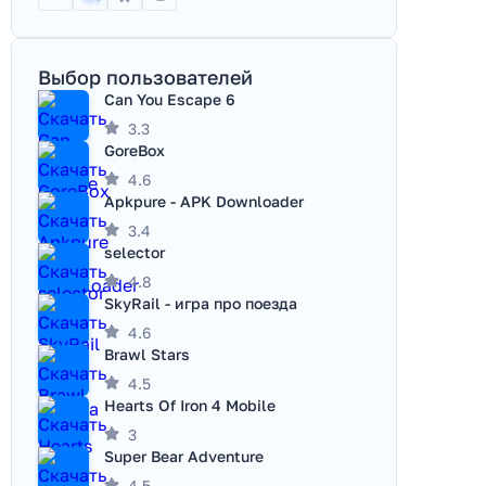
Выбор пользователей
Can You Escape 6
3.3
GoreBox
4.6
Apkpure - APK Downloader
3.4
selector
4.8
SkyRail - игра про поезда
4.6
Brawl Stars
4.5
Hearts Of Iron 4 Mobile
3
Super Bear Adventure
4.5