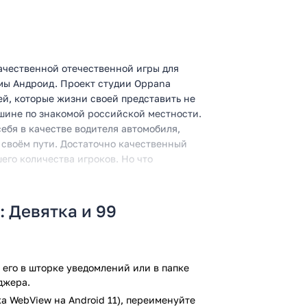
качественной отечественной игры для
мы Андроид. Проект студии Oppana
ей, которые жизни своей представить не
шине по знакомой российской местности.
себя в качестве водителя автомобиля,
 своём пути. Достаточно качественный
го количества игроков. Но что
разу же привлекают
: Девятка и 99
ки: Девятка и 99», которые не дают покоя
 В первую очередь необходимо отметить
его в шторке уведомлений или в папке
сплатно. Но главное — разработчики
джера.
кта, включая реалистичную физику и
а WebView на Android 11), переименуйте