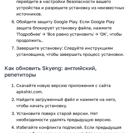
перейдите в настройки безопасности вашего
Skyeng просит, чтобы их учителя соответствовали
устройства и разрешите установку из неизвестных
нескольким основным техническим требованиям:
источников.
Ноутбук или персональный компьютер.
Обойдите защиту Google Play. Если Google Play
Гарнитура или наушники с микрофоном.
защита блокирует установку файла, нажмите
'Подробнее' → 'Все равно установить' → 'OK', чтобы
Веб-камера - это может быть внутренняя или
продолжить..
внешняя.
Интернет хорошего качества - если вы не уверены,
Завершите установку: Следуйте инструкциям
какая у вас скорость загрузки и выгрузки, вы можете
установщика, чтобы завершить процесс установки.
запустить тест скорости Интернета, чтобы проверить
здесь.
Как обновить Skyeng: английский,
репетиторы
Skyeng не разбивают заработную плату, но другие
источники утверждают, что учителя-иностранцы начинают
Скачайте новую версию приложения с сайта
со ставки 5 долларов США за 50-минутный урок, тогда как
apkshki.com.
стартовая плата учителей-носителей языка составляет 10-
Найдите загруженный файл и нажмите на него,
12 долларов США за 50 минут. Однако, несмотря на более
чтобы начать установку.
низкую зарплату, Skyeng, похоже, получает довольно
Установите поверх старой версии. Нет
приличные отзывы, так что не стоит сразу отталкиваться
необходимости удалять предыдущую версию.
от этого.
Избегайте конфликта подписей. Если предыдущая