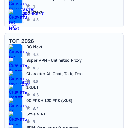
4
DC Next
4.3
ТОП 2026
DC Next
4.3
Super VPN - Unlimited Proxy
4.3
Character AI: Chat, Talk, Text
3.8
1XBET
4.6
90 FPS + 120 FPS (v3.6)
3.7
Sova V RE
5
ВПН: безопасный и надежный VPN