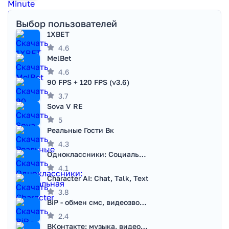
Выбор пользователей
1XBET
4.6
MelBet
4.6
90 FPS + 120 FPS (v3.6)
3.7
Sova V RE
5
Реальные Гости Вк
4.3
Одноклассники: Социальная сеть
4.1
Character AI: Chat, Talk, Text
3.8
BiP - обмен смс, видеозвонками
2.4
ВКонтакте: музыка, видео, чат