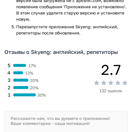
версия была загружена не с apkshki.com, возможно
Приложение Skyeng: английский, репетиторы прошло
появление сообщения 'Приложение не установлено'.
проверку антивирусом VirusTotal. В результате проверки
В этом случае удалите старую версию и установите
по всем последним сигнатурам заражения файлов не
новую.
выявлено.
Перезапустите приложениe Skyeng: английский,
репетиторы после обновления.
Отзывы о Skyeng: английский, репетиторы
2.7
5
17%
4
13%
3
20%
2
20%
132 оценок
1
30%