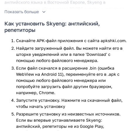
английского языка в Восточной Европе, Skyeng в
настоящее время обслуживает 89 900 активных учеников
Показать больше
и насчитывает 8 600 учителей. Учителя могут свободно и
гибко устанавливать свои учебные расписания, открывая
Как установить Skyeng: английский,
и закрывая временные интервалы в зависимости от их
репетиторы
доступности.
Скачайте APK-файл приложения с сайта apkshki.com.
Skyeng нигде на своем веб-сайте не заявляет о своих
Найдите загруженный файл. Вы можете найти его в
требованиях к обучению, но, судя по тому, что я собрал из
шторке уведомлений или в папке 'Download' с
различных источников, ожидает соответствия следующим
помощью любого файлового менеджера.
стандартам: носители английского языка и не носители
Если файл скачался в расширение .bin (ошибка
языка (учителя должны хорошо владеть английским
WebView на Android 11), переименуйте его в .apk с
языком). Опыт преподавания предпочтительнее Некоторые
помощью любого файлового менеджера или
источники утверждают, что степень бакалавра (или
попробуйте загрузить файл другим браузером,
получение степени бакалавра) предпочтительнее, но на
например, Chrome.
сайте Skyeng это открыто не говорится. Так что, если он у
Запустите установку. Нажмите на скачанный файл,
вас есть, отлично. Для не носителей языка или для тех из
чтобы начать установку
вас, кто не из обычно требуемых стран, это отличная
Разрешите установку из неизвестных источников.
новость, поскольку многие другие компании,
Если вы впервые устанавливаете Skyeng:
занимающиеся онлайн-обучением , довольно строго
английский, репетиторы не из Google Play,
соблюдают эти требования. Технические требования