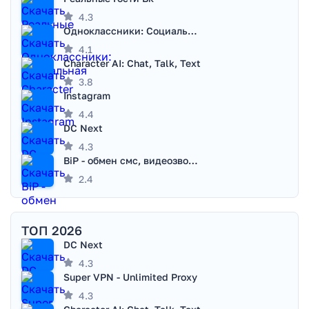
4.3
Одноклассники: Социальная сеть
4.1
Character AI: Chat, Talk, Text
3.8
Instagram
4.4
DC Next
4.3
BiP - обмен смс, видеозвонками
2.4
ТОП 2026
DC Next
4.3
Super VPN - Unlimited Proxy
4.3