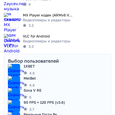
4
MX Player кодек (ARMv6 VFP)
Видеоплееры и редакторы
3.2
VLC for Android
Видеоплееры и редакторы
3.3
Выбор пользователей
1XBET
4.6
MelBet
4.6
Sova V RE
5
90 FPS + 120 FPS (v3.6)
3.7
Реальные Гости Вк