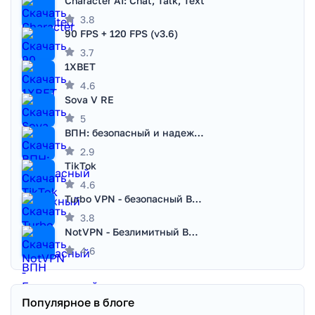
Character AI: Chat, Talk, Text
3.8
90 FPS + 120 FPS (v3.6)
3.7
1XBET
4.6
Sova V RE
5
ВПН: безопасный и надежный VPN
2.9
TikTok
4.6
Turbo VPN - безопасный ВПН
3.8
NotVPN - Безлимитный ВПН | VPN
4.6
Популярное в блоге