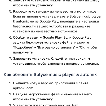
Запустите установку. Нажмите на скачанный файл,
приложения:
чтобы начать установку
Разрешите установку из неизвестных источников.
Полноценный мобильный музыкальный
Если вы впервые устанавливаете Splyce music player
проигрыватель.
& automix не из Google Play, перейдите в настройки
Встроенный инструмент для определения темпа
безопасности вашего устройства и разрешите
треков.
установку из неизвестных источников.
Автоматическое сведение.
Обойдите защиту Google Play. Если Google Play
Создание списков воспроизведения.
защита блокирует установку файла, нажмите
Выбор из трёх режимов сведения.
'Подробнее' → 'Все равно установить' → 'OK', чтобы
6 вариантов переходов между композициями.
продолжить..
Выбор из 10 цветовых схем.
Завершите установку: Следуйте инструкциям
С нашего сайта, вы всегда можете скачать Splyce для
установщика, чтобы завершить процесс установки.
Android, совершенно бесплатно.
Как обновить Splyce music player & automix
Приложение Splyce music player & automix прошло
проверку антивирусом VirusTotal. В результате проверки
Скачайте новую версию приложения с сайта
по всем последним сигнатурам заражения файлов не
apkshki.com.
выявлено.
Найдите загруженный файл и нажмите на него,
чтобы начать установку.
Установите поверх старой версии. Нет