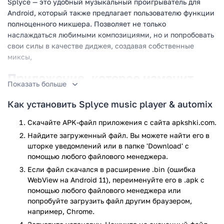
Splyce — это удобный музыкальный проигрыватель для
Android, который также предлагает пользователю функции
полноценного микшера. Позволяет не только
наслаждаться любимыми композициями, но и попробовать
свои силы в качестве диджея, создавая собственные
миксы,
Приложение, которое изменит
Показать больше
ваше представление о музыке
Как установить Splyce music player & automix
Перед вами, пожалуй, один из самых необычных
музыкальных проигрывателей. В этом приложении, вы
Скачайте APK-файл приложения с сайта apkshki.com.
можете не только наслаждаться прослушиванием любимых
Найдите загруженный файл. Вы можете найти его в
композиций, но и создавать из них ваши собственные
шторке уведомлений или в папке 'Download' с
миксы. Выберите желаемый режим, задайте настройки и
помощью любого файлового менеджера.
наслаждайтесь максимально простым микшированием
Если файл скачался в расширение .bin (ошибка
треков. Программа настолько проста в использовании, что
WebView на Android 11), переименуйте его в .apk с
с ней даже начинающий пользователь сможет попробовать
помощью любого файлового менеджера или
себя в качестве диджея на вечеринке.
попробуйте загрузить файл другим браузером,
например, Chrome.
Главные функции и особенности