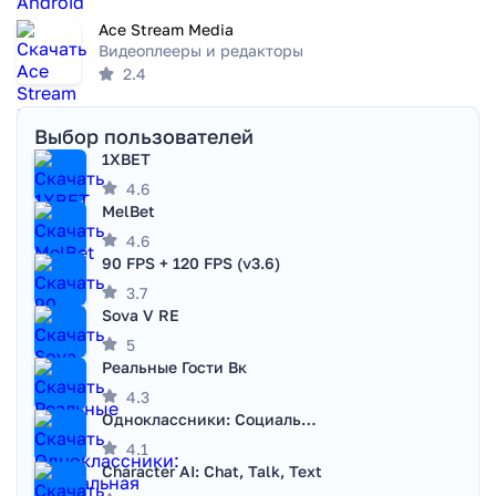
Ace Stream Media
Видеоплееры и редакторы
2.4
Выбор пользователей
1XBET
4.6
MelBet
4.6
90 FPS + 120 FPS (v3.6)
3.7
Sova V RE
5
Реальные Гости Вк
4.3
Одноклассники: Социальная сеть
4.1
Character AI: Chat, Talk, Text