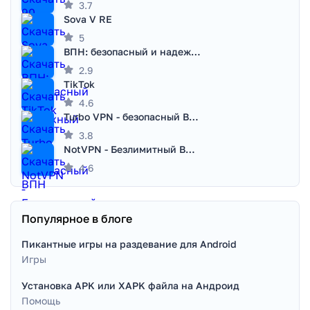
3.7
Sova V RE
5
ВПН: безопасный и надежный VPN
2.9
TikTok
4.6
Turbo VPN - безопасный ВПН
3.8
NotVPN - Безлимитный ВПН | VPN
4.6
Популярное в блоге
Пикантные игры на раздевание для Android
Игры
Установка APK или XAPK файла на Андроид
Помощь