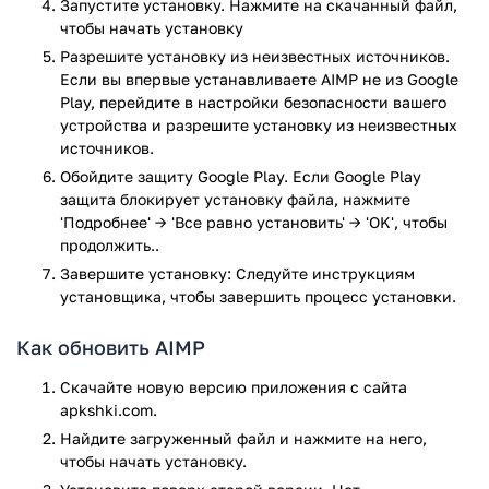
Запустите установку. Нажмите на скачанный файл,
использовать приложение и менять проигрываемый трек.
чтобы начать установку
Разрешите установку из неизвестных источников.
Приложение AIMP прошло проверку антивирусом
Если вы впервые устанавливаете AIMP не из Google
VirusTotal. В результате проверки по всем последним
Play, перейдите в настройки безопасности вашего
сигнатурам заражения файлов не выявлено.
устройства и разрешите установку из неизвестных
источников.
Обойдите защиту Google Play. Если Google Play
защита блокирует установку файла, нажмите
'Подробнее' → 'Все равно установить' → 'OK', чтобы
продолжить..
Завершите установку: Следуйте инструкциям
установщика, чтобы завершить процесс установки.
Как обновить AIMP
Скачайте новую версию приложения с сайта
apkshki.com.
Найдите загруженный файл и нажмите на него,
чтобы начать установку.