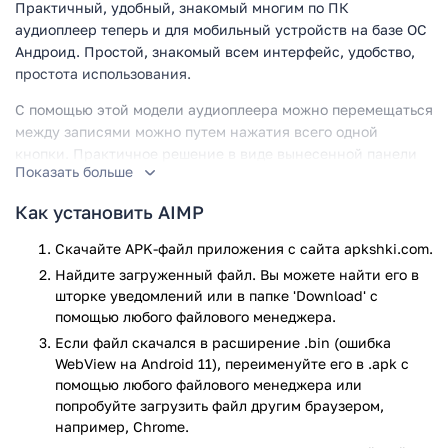
Практичный, удобный, знакомый многим по ПК
аудиоплеер теперь и для мобильный устройств на базе ОС
Андроид. Простой, знакомый всем интерфейс, удобство,
простота использования.
С помощью этой модели аудиоплеера можно перемещаться
между записями можно путем нажатия всего одной
кнопки. Практичное решение в виде вынесенной панели
Показать больше
на экран мобильного устройства. Удобный просмотр
играющей композиции, доступные кнопки пауза, смены
Как установить AIMP
трека. С помощью удобного проигрывателя можно
проиграть композицию несколько раз или
Скачайте APK-файл приложения с сайта apkshki.com.
запрограммировать определенную последовательность.
Найдите загруженный файл. Вы можете найти его в
шторке уведомлений или в папке 'Download' с
Стандартная цветовая гамма проигрывателя, черный и
помощью любого файлового менеджера.
оранжевый цвет. А еще приложение справляется с самыми
Если файл скачался в расширение .bin (ошибка
разными форматами треков. С помощью этого приложения
WebView на Android 11), переименуйте его в .apk с
можно проигрывать даже голосовые записи с телефона.
помощью любого файлового менеджера или
Эквалайзер на восемь полос позволяет настроить
попробуйте загрузить файл другим браузером,
параметры работы с учетом личных пожеланий. А еще,
например, Chrome.
даже при включенной экранной блокировки вы сможете