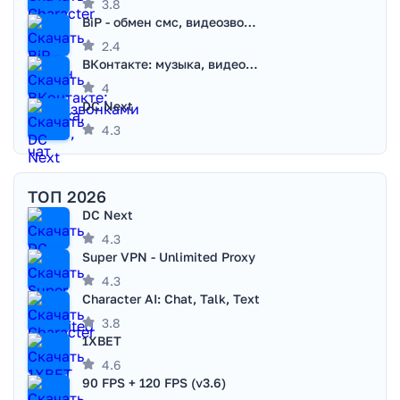
3.8
BiP - обмен смс, видеозвонками
2.4
ВКонтакте: музыка, видео, чат
4
DC Next
4.3
ТОП 2026
DC Next
4.3
Super VPN - Unlimited Proxy
4.3
Character AI: Chat, Talk, Text
3.8
1XBET
4.6
90 FPS + 120 FPS (v3.6)