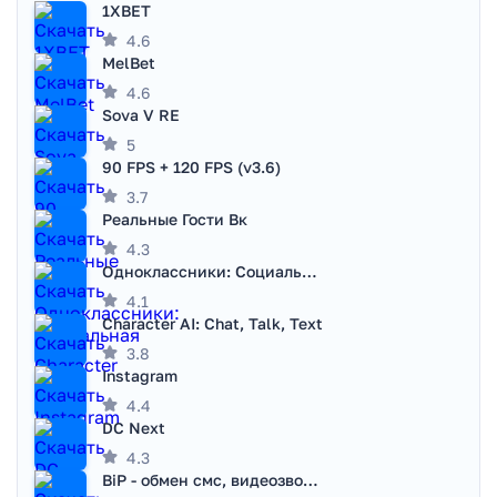
1XBET
4.6
MelBet
4.6
Sova V RE
5
90 FPS + 120 FPS (v3.6)
3.7
Реальные Гости Вк
4.3
Одноклассники: Социальная сеть
4.1
Character AI: Chat, Talk, Text
3.8
Instagram
4.4
DC Next
4.3
BiP - обмен смс, видеозвонками