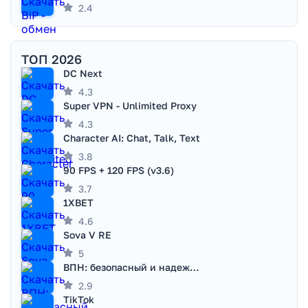
2.4
ТОП 2026
DC Next
4.3
Super VPN - Unlimited Proxy
4.3
Character AI: Chat, Talk, Text
3.8
90 FPS + 120 FPS (v3.6)
3.7
1XBET
4.6
Sova V RE
5
ВПН: безопасный и надежный VPN
2.9
TikTok