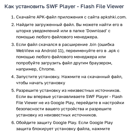
андроид. Приложение довольно простое и понятное.
Как установить SWF Player - Flash File Viewer
Каждый сможет им воспользоваться, нужно всего лишь
установить и сделать запуск SWF Player Free. После
Скачайте APK-файл приложения с сайта apkshki.com.
запуска вам будет продемонстрирован главный экран
Найдите загруженный файл. Вы можете найти его в
приложения, на нём должны быть показаны все пути на
шторке уведомлений или в папке 'Download' с
вашем устройстве (как правило это может быть просто
помощью любого файлового менеджера.
память телефона или флэш-карта + память телефона).
Если файл скачался в расширение .bin (ошибка
Затем, по необходимости вы можете выбрать нужный путь
WebView на Android 11), переименуйте его в .apk с
и найти видео, которое необходимо для вас. Запуск видео
помощью любого файлового менеджера или
совершается всего одним кликом (кликнуть нужно
попробуйте загрузить файл другим браузером,
непосредственно на видео). Видео производится в том
например, Chrome.
качестве, в котором оно было записано или скачано на
Запустите установку. Нажмите на скачанный файл,
вашем устройстве. Приложение никак не сможет повлиять
чтобы начать установку
на качественно видео. Также вам доступны некоторые
Разрешите установку из неизвестных источников.
настройки внутри приложения. Для того, чтобы перейти к
Если вы впервые устанавливаете SWF Player - Flash
настройкам вам необходимо в главном меню приложения
File Viewer не из Google Play, перейдите в настройки
нажать на три точки в верхнем левом углу. Затем нажать
безопасности вашего устройства и разрешите
на кнопку «Settings». Зайдя в настройки вы с лёгкостью
установку из неизвестных источников.
можете делать некоторые изменения. К примеру, вы
Обойдите защиту Google Play. Если Google Play
можете изменять внешний вид приложения (всего
защита блокирует установку файла, нажмите