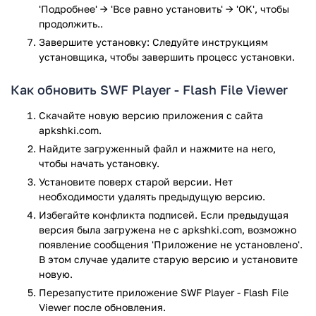
существует два варианта: белый и чёрный, а также можно
'Подробнее' → 'Все равно установить' → 'OK', чтобы
включить автоматический режим).
продолжить..
Завершите установку: Следуйте инструкциям
Особенности данного приложения SWF
установщика, чтобы завершить процесс установки.
Player Free:
Как обновить SWF Player - Flash File Viewer
Доступный и понятный плеер, разобраться в нём
сможет абсолютно каждый
Скачайте новую версию приложения с сайта
Воспроизводит видеофайлы соответственно с их
apkshki.com.
качеством (не портит качество)
Найдите загруженный файл и нажмите на него,
Приняты для глаз дизайн
чтобы начать установку.
Возможность делать изменения в дизайне (чёрный и
Установите поверх старой версии. Нет
белый стиль).
необходимости удалять предыдущую версию.
Как скачать приложение SWF Player
Избегайте конфликта подписей. Если предыдущая
Free?
версия была загружена не с apkshki.com, возможно
появление сообщения 'Приложение не установлено'.
В этом случае удалите старую версию и установите
SWF Player Free скачивается очень просто всего одним
новую.
кликом, но для начала необходимо найти приложение на
нашем сайте. Вы можете воспользоваться специальным
Перезапустите приложениe SWF Player - Flash File
поисковиком (написать в строке название приложения)
Viewer после обновления.