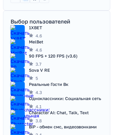
Выбор пользователей
1XBET
4.6
MelBet
4.6
90 FPS + 120 FPS (v3.6)
3.7
Sova V RE
5
Реальные Гости Вк
4.3
Одноклассники: Социальная сеть
4.1
Character AI: Chat, Talk, Text
3.8
BiP - обмен смс, видеозвонками
2.4