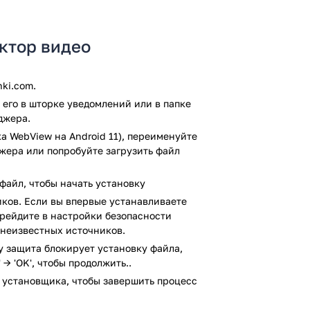
ступ к практичным инструментам, музыке.
рых поиск совершенно невозможен.
актор видео
овать это практичное приложение для
орые можно буквально за минуты.
ki.com.
рку антивирусом VirusTotal. В
его в шторке уведомлений или в папке
м заражения файлов не выявлено.
джера.
а WebView на Android 11), переименуйте
джера или попробуйте загрузить файл
файл, чтобы начать установку
ков. Если вы впервые устанавливаете
перейдите в настройки безопасности
 неизвестных источников.
ay защита блокирует установку файла,
 → 'OK', чтобы продолжить..
 установщика, чтобы завершить процесс