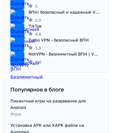
5
ВПН: безопасный и надежный VPN
2.9
TikTok
4.6
Turbo VPN - безопасный ВПН
3.8
NotVPN - Безлимитный ВПН | VPN
4.6
Популярное в блоге
Пикантные игры на раздевание для
Android
Игры
Установка APK или XAPK файла на
Андроид