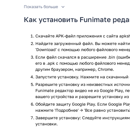
Каждый пользователь получает массу фильтров, до
Показать больше
А еще обязательно используйте хэштеги, без кото
Как установить Funimate ред
Кроме того, все поклонники Tik Tok могут использ
создания качественных роликов, обрабатывать кот
Скачайте APK-файл приложения с сайта apksh
Приложение Funimate редактор видео прошло прове
Найдите загруженный файл. Вы можете найти 
результате проверки по всем последним сигнатура
'Download' с помощью любого файлового мене
Если файл скачался в расширение .bin (ошибк
его в .apk с помощью любого файлового мене
другим браузером, например, Chrome.
Запустите установку. Нажмите на скачанный 
Разрешите установку из неизвестных источни
Funimate редактор видео не из Google Play, 
вашего устройства и разрешите установку из
Обойдите защиту Google Play. Если Google Pl
нажмите 'Подробнее' → 'Все равно установить'
Завершите установку: Следуйте инструкциям
установки.