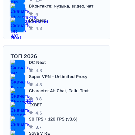
ВКонтакте: музыка, видео, чат
4
DC Next
4.3
ТОП 2026
DC Next
4.3
Super VPN - Unlimited Proxy
4.3
Character AI: Chat, Talk, Text
3.8
1XBET
4.6
90 FPS + 120 FPS (v3.6)
3.7
Sova V RE