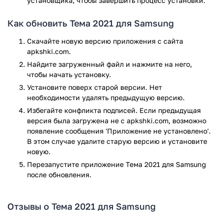
занимающихся различной деятельностью, в том
установщика, чтобы завершить процесс установки.
числе бизнесом;
благодаря такому оформлению смартфон будет
Как обновить Тема 2021 для Samsung
приятно использовать в любое время суток.
Скачайте новую версию приложения с сайта
Приложение следует запустить, в нем откроется большое
apkshki.com.
количество разных тем. Перед установкой можно
Найдите загруженный файл и нажмите на него,
просмотреть, как будет выглядеть при этом экран, что
чтобы начать установку.
изменится во внешнем виде. Благодаря этой функции
Установите поверх старой версии. Нет
получится сразу определиться, понравится ли тема и
необходимости удалять предыдущую версию.
насколько она станет удобной при использовании. Для
Избегайте конфликта подписей. Если предыдущая
удобства и быстрого поиска темы разделены на группы.
версия была загружена не с apkshki.com, возможно
При необходимости следует воспользоваться быстрым
появление сообщения 'Приложение не установлено'.
поиском и не просматривать другие варианты.
В этом случае удалите старую версию и установите
новую.
Преимущества приложения
Перезапустите приложениe Тема 2021 для Samsung
после обновления.
При помощи данной программы получится освежить
внешний вид своего смартфона, сделать так, чтобы он
заиграл новыми красками. Примелькавшиеся обои на
Отзывы о Тема 2021 для Samsung
мобильном устройстве можно будет сменить, но и кроме