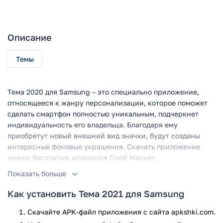
Описание
Темы
Тема 2020 для Samsung – это специально приложение,
относящееся к жанру персонализации, которое поможет
сделать смартфон полностью уникальным, подчеркнет
индивидуальность его владельца. Благодаря ему
приобретут новый внешний вид значки, будут созданы
интересные фоновые украшения. Скачать приложение
можно бесплатно, используя Плей Маркет.
Показать больше
Возможности программы
Как установить Тема 2021 для Samsung
Приложение содержит большое количество инсталляций,
и все они подойдут на любое устройство Андроид
Скачайте APK-файл приложения с сайта apkshki.com.
известной фирмы Samsung. После изменения темы