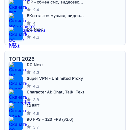
BiP - обмен смс, видеозвонками
2.4
ВКонтакте: музыка, видео, чат
4
DC Next
4.3
ТОП 2026
DC Next
4.3
Super VPN - Unlimited Proxy
4.3
Character AI: Chat, Talk, Text
3.8
1XBET
4.6
90 FPS + 120 FPS (v3.6)
3.7