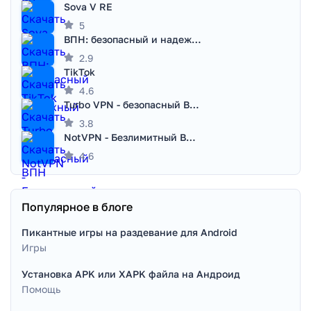
Sova V RE
5
ВПН: безопасный и надежный VPN
2.9
TikTok
4.6
Turbo VPN - безопасный ВПН
3.8
NotVPN - Безлимитный ВПН | VPN
4.6
Популярное в блоге
Пикантные игры на раздевание для Android
Игры
Установка APK или XAPK файла на Андроид
Помощь