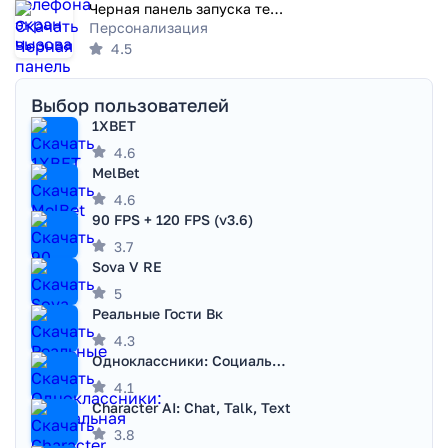
Черная панель запуска темы
Персонализация
4.5
Выбор пользователей
1XBET
4.6
MelBet
4.6
90 FPS + 120 FPS (v3.6)
3.7
Sova V RE
5
Реальные Гости Вк
4.3
Одноклассники: Социальная сеть
4.1
Character AI: Chat, Talk, Text
3.8