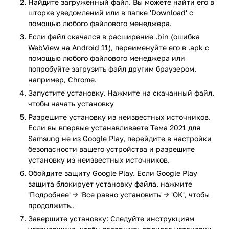
Найдите загруженный файл. Вы можете найти его в
пользователь получит абсолютно новый измененный
шторке уведомлений или в папке 'Download' с
дизайн, оформление экрана станет стильным и модным.
помощью любого файлового менеджера.
Если файл скачался в расширение .bin (ошибка
Кроме того, получится изменить все значки приложений,
WebView на Android 11), переименуйте его в .apk с
оформить их по своему вкусу. Даже самые требовательные
помощью любого файлового менеджера или
клиенты здесь смогут найти для себя идеальный вариант.
попробуйте загрузить файл другим браузером,
Приложение имеет отличные визуальные эффекты. Даже
например, Chrome.
получится изменить шрифт и цвет, и тогда все параметры
Запустите установку. Нажмите на скачанный файл,
будут полностью соответствовать внешнему виду
чтобы начать установку
программы.
Разрешите установку из неизвестных источников.
После установки понадобится настройка приложения,
Если вы впервые устанавливаете Тема 2021 для
после чего смартфон приобретет новый внешний вид. Это
Samsung не из Google Play, перейдите в настройки
абсолютно уникальный интерфейс. Каждого пользователя
безопасности вашего устройства и разрешите
порадуют яркие насыщенные цвета и прохладные значки.
установку из неизвестных источников.
Обойдите защиту Google Play. Если Google Play
Главные особенности:
защита блокирует установку файла, нажмите
'Подробнее' → 'Все равно установить' → 'OK', чтобы
множество вариантов тем, удовлетворяющих
продолжить..
запросы даже самых требовательных пользователей;
темы имеют разные стили, подойдут для людей,
Завершите установку: Следуйте инструкциям