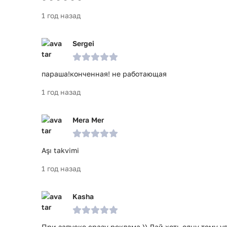
1 год назад
Sergei
параша!конченная! не работающая
1 год назад
Mera Mer
Aşı takvimi
1 год назад
Kasha
При запуске сразу реклама )) Дай хоть одну тему у