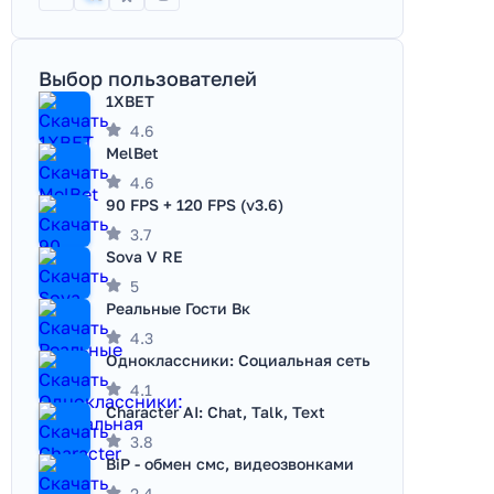
Выбор пользователей
1XBET
4.6
MelBet
4.6
90 FPS + 120 FPS (v3.6)
3.7
Sova V RE
5
Реальные Гости Вк
4.3
Одноклассники: Социальная сеть
4.1
Character AI: Chat, Talk, Text
3.8
BiP - обмен смс, видеозвонками
2.4