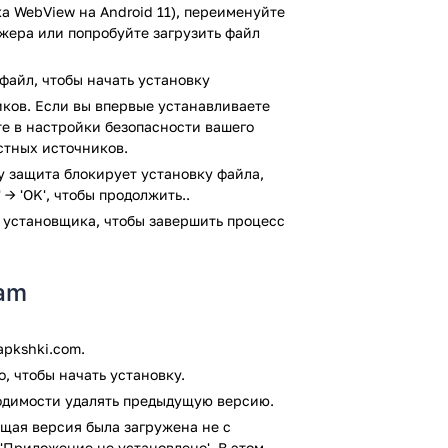
т приложений. Тем не менее, красивые
а WebView на Android 11), переименуйте
таются с темой схожего тона.
джера или попробуйте загрузить файл
это приложение, которое является
файл, чтобы начать установку
ков. Если вы впервые устанавливаете
торые любят любители настроек своего
ите в настройки безопасности вашего
стных источников.
ay защита блокирует установку файла,
я
 → 'OK', чтобы продолжить..
 установщика, чтобы завершить процесс
роид устройстве очень красивым, но один
ие. Это приложение для тем на Телеграм
ram
чтобы полностью соответствовать
изменить значок приложения для обмена
pkshki.com.
, чтобы начать установку.
пакеты значков были более обширными.
ходимости удалять предыдущую версию.
щая версия была загружена не с
 приложения Телеграм, он может легко
'Приложение не установлено'. В этом