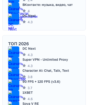
ВКонтакте: музыка, видео, чат
4
DC Next
4.3
ТОП 2026
DC Next
4.3
Super VPN - Unlimited Proxy
4.3
Character AI: Chat, Talk, Text
3.8
90 FPS + 120 FPS (v3.6)
3.7
1XBET
4.6
Sova V RE