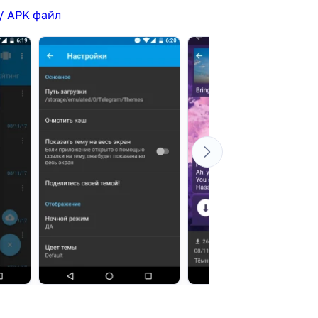
/ APK файл