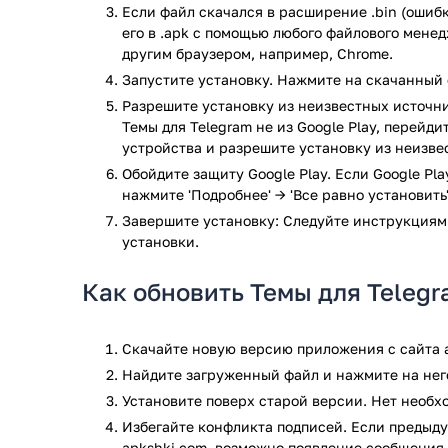
источников, чтобы заменить скучный экран и маке
Если файл скачался в расширение .bin (ошибк
темы могут иметь большое значение, если они соче
его в .apk с помощью любого файлового мене
другим браузером, например, Chrome.
Поэтому сначала обязательно необходимо скачать 
Запустите установку. Нажмите на скачанный 
бесплатным.
Разрешите установку из неизвестных источни
Для опытных пользователей устройств Андроид, ко
Темы для Telegram не из Google Play, перейд
гаджета это – лучшее приложение.
устройства и разрешите установку из неизве
Обойдите защиту Google Play. Если Google Pl
Преимущества использовани
нажмите 'Подробнее' → 'Все равно установить'
Завершите установку: Следуйте инструкциям
Есть много способов сделать свой Телеграм на Анд
установки.
из самых простых – это загрузить данное приложен
идеально подойдет для каждого пользователя.
Как обновить Темы для Teleg
Все элементы данного приложения продуманы так, 
выбранной теме. Например, можно красиво также 
Скачайте новую версию приложения с сайта a
сообщениями.
Найдите загруженный файл и нажмите на него
Это красивый материал, я просто хочу, чтобы его 
Установите поверх старой версии. Нет необ
Обязательно взгляните и на осеннюю тему.
Избегайте конфликта подписей. Если предыду
Если пользователю надоел стандартный интерфейс
apkshki.com, возможно появление сообщения 