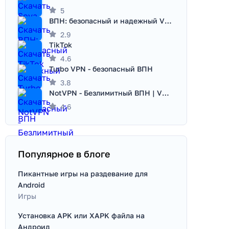
5
ВПН: безопасный и надежный VPN
2.9
TikTok
4.6
Turbo VPN - безопасный ВПН
3.8
NotVPN - Безлимитный ВПН | VPN
4.6
Популярное в блоге
Пикантные игры на раздевание для
Android
Игры
Установка APK или XAPK файла на
Андроид