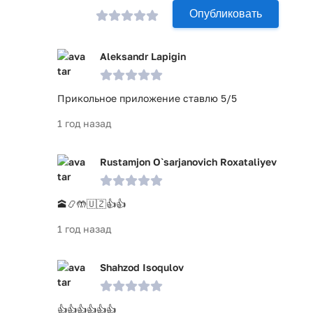
Опубликовать
Aleksandr Lapigin
Прикольное приложение ставлю 5/5
1 год назад
Rustamjon O`sarjanovich Roxataliyev
🕋📿🤲🇺🇿👍👍
1 год назад
Shahzod Isoqulov
👍👍👍👍👍👍