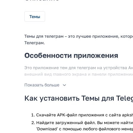
Темы
Темы для телеграм – это лучшее приложение, котор
Телеграм.
Особенности приложения
Это приложение тем для телеграм на устройства А
внешний вид главного экрана и панели приложении
Основной особенностью приложения для замены ск
Показать больше
является наличие возможностей настройки, что дел
Как установить Темы для Tele
пользователей, кто любит украсить свое устройств
позволяет применять темы для телеграм и переклю
за несколько секунд. Из-за популярности Телеграм
Скачайте APK-файл приложения с сайта apksh
количество тем для быстрого преобразования.
Найдите загруженный файл. Вы можете найти 
Это лучшее приложение для Телеграм, которое поз
'Download' с помощью любого файлового мене