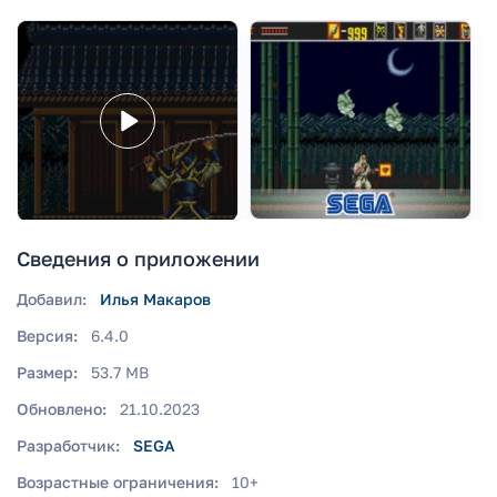
Сведения о приложении
Добавил:
Илья Макаров
Версия:
6.4.0
Размер:
53.7 MB
Обновлено:
21.10.2023
Разработчик:
SEGA
Возрастные ограничения:
10+