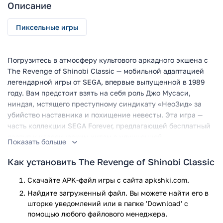
Описание
Пиксельные игры
Погрузитесь в атмосферу культового аркадного экшена с
The Revenge of Shinobi Classic — мобильной адаптацией
легендарной игры от SEGA, впервые выпущенной в 1989
году. Вам предстоит взять на себя роль Джо Мусаси,
ниндзя, мстящего преступному синдикату «НеоЗид» за
убийство наставника и похищение невесты. Эта игра —
часть коллекции SEGA Forever, предлагающей бесплатный
доступ к классическим хитам с улучшенной
Показать больше
совместимостью для мобильных устройств. Оригинальный
геймплей, ретро-графика и запоминающийся саундтрек
Как установить The Revenge of Shinobi Classic
перенесут вас в золотую эпоху 16-битных аркад.
Скачайте APK-файл игры с сайта apkshki.com.
Игровой процесс
Найдите загруженный файл. Вы можете найти его в
шторке уведомлений или в папке 'Download' с
The Revenge of Shinobi Classic сохраняет все элементы,
помощью любого файлового менеджера.
сделавшие оригинал эталоном жанра. Вы проходите 8