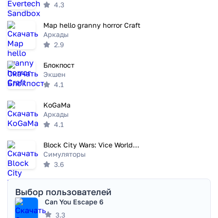
4.3
Map hello granny horror Craft
Аркады
2.9
Блокпост
Экшен
4.1
KoGaMa
Аркады
4.1
Block City Wars: Vice World 3d
Симуляторы
3.6
Выбор пользователей
Can You Escape 6
3.3