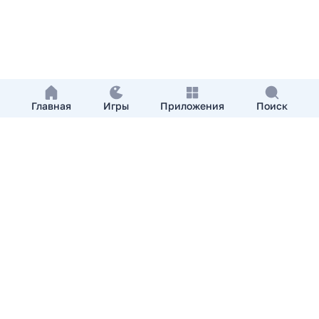
Главная
Игры
Приложения
Поиск
Добавить приложение
О нас
Контакты
APKshki.com. Все права защищены, копирование