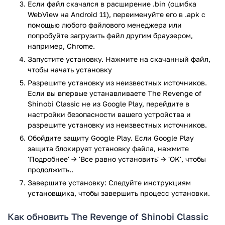
Если файл скачался в расширение .bin (ошибка
уровней, каждый из которых представляет отдельную
WebView на Android 11), переименуйте его в .apk с
локацию — от городских улиц до военных баз. На пути вам
помощью любого файлового менеджера или
встретятся десятки врагов: солдаты, ниндзя,
попробуйте загрузить файл другим браузером,
механические боссы и даже мутанты. Главный герой
например, Chrome.
владеет базовыми приемами ниндзюцу: прыжками,
Запустите установку. Нажмите на скачанный файл,
ударами мечом и бросками сюрикенов (которые можно
чтобы начать установку
собирать на уровнях). Особый интерес представляют
Разрешите установку из неизвестных источников.
магические усиления, временно дающие
Если вы впервые устанавливаете The Revenge of
суперспособности — например, возможность вызывать
Shinobi Classic не из Google Play, перейдите в
молнии или становиться невидимым.
настройки безопасности вашего устройства и
разрешите установку из неизвестных источников.
Особенности
Обойдите защиту Google Play. Если Google Play
защита блокирует установку файла, нажмите
Аутентичный ретро-экшен: графика и геймплей 1989
'Подробнее' → 'Все равно установить' → 'OK', чтобы
года без изменений.
продолжить..
Разнообразные уровни: от Японии до Нью-Йорка,
Завершите установку: Следуйте инструкциям
каждый с уникальным боссом.
установщика, чтобы завершить процесс установки.
Секреты и усиления: спрятанные на уровнях бонусы
и старые коды (например, бесконечные сюрикены).
Как обновить The Revenge of Shinobi Classic
4 уровня сложности: от казуального до хардкорного