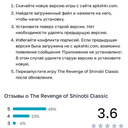
прохождения.
Скачайте новую версию игры с сайта apkshki.com.
SEGA Forever-функции: облачные сохранения,
Найдите загруженный файл и нажмите на него,
таблицы рекордов и оффлайн-режим.
чтобы начать установку.
The Revenge of Shinobi Classic — это must-have для
Установите поверх старой версии. Нет
поклонников ретро-игр и серии Shinobi. Она сочетает в
необходимости удалять предыдущую версию.
себе хардкорный экшен, атмосферу 80-х и современные
Избегайте конфликта подписей. Если предыдущая
удобства вроде сохранений. Если вы готовы испытать
версия была загружена не с apkshki.com, возможно
классику в ее первозданном виде — скачивайте и
появление сообщения 'Приложение не установлено'.
докажите, что вы — настоящий мастер ниндзюцу!
В этом случае удалите старую версию и установите
новую.
Игра The Revenge of Shinobi Classic прошла проверку
Перезапустите игру The Revenge of Shinobi Classic
антивирусом VirusTotal. В результате проверки по всем
после обновления.
последним сигнатурам заражения файлов не выявлено.
Отзывы о The Revenge of Shinobi Classic
3.6
5
46%
4
23%
3
4%