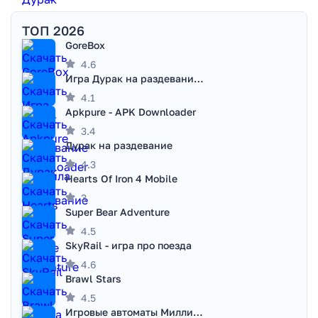
ТОП 2026
GoreBox
4.6
Игра Дурак на раздевание - Правила игры
4.1
Apkpure - APK Downloader
3.4
Дурак на раздевание
4.3
Hearts Of Iron 4 Mobile
3
Super Bear Adventure
4.5
SkyRail - игра про поезда
4.6
Brawl Stars
4.5
Игровые автоматы Миллионер