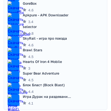
GoreBox
4.6
Apkpure - APK Downloader
3.4
selector
4.8
SkyRail - игра про поезда
4.6
Brawl Stars
4.5
Hearts Of Iron 4 Mobile
3
Super Bear Adventure
4.5
Блок Бласт (Block Blast)
4.4
Игра Дурак на раздевание - Правила игры
4.1