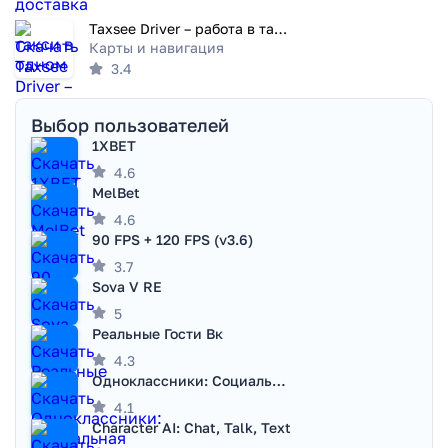
Taxsee Driver – работа в такси
Карты и навигация
3.4
Выбор пользователей
1XBET
4.6
MelBet
4.6
90 FPS + 120 FPS (v3.6)
3.7
Sova V RE
5
Реальные Гости Вк
4.3
Одноклассники: Социальная сеть
4.1
Character AI: Chat, Talk, Text