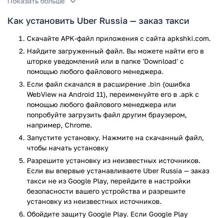
Показать больше
Заказывая автомобиль, можно выбрать несколько
Как установить Uber Russia — заказ такси
представленных вариантов:
Скачайте APK-файл приложения с сайта apkshki.com.
авто эконом класса – для недорогих поездок;
Найдите загруженный файл. Вы можете найти его в
большой просторный салон машины – для поездок
шторке уведомлений или в папке 'Download' с
большими компаниями или для переездов;
помощью любого файлового менеджера.
машина бизнес-класса;
Если файл скачался в расширение .bin (ошибка
авто флагманских моделей – для особого случая;
WebView на Android 11), переименуйте его в .apk с
машину для поездок с детьми, оборудованную
помощью любого файлового менеджера или
удерживающими сиденьями.
попробуйте загрузить файл другим браузером,
например, Chrome.
Удобно, что расплачиваться за поездку можно как
наличными средствами, так и через приложение. Для
Запустите установку. Нажмите на скачанный файл,
этого привязывается номер банковской карты. Если по
чтобы начать установку
пути необходимо сделать остановки, то при заказе следует
Разрешите установку из неизвестных источников.
указать несколько адресов. После этого водитель построит
Если вы впервые устанавливаете Uber Russia — заказ
маршрут, и укажет стоимость поездки.
такси не из Google Play, перейдите в настройки
безопасности вашего устройства и разрешите
Приложение имеет еще одну полезную функцию, оно еще
установку из неизвестных источников.
сутки хранит историю поездки и номер телефона
Обойдите защиту Google Play. Если Google Play
водителя. Если вдруг в автомобиле была забыта вещь,