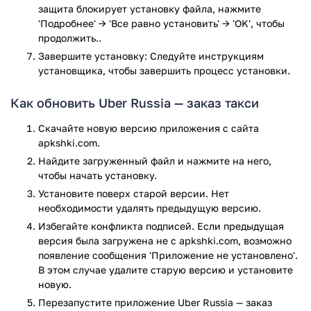
защита блокирует установку файла, нажмите
можно позвонить прямо из приложения.
'Подробнее' → 'Все равно установить' → 'OK', чтобы
продолжить..
Адреса маршрутов можно сохранить в избранном, и при
заказе автомобиля нажать на нужную кнопку. К тому же,
Завершите установку: Следуйте инструкциям
приложение подсказывает, откуда лучше всего заказать
установщика, чтобы завершить процесс установки.
машину. Обычно подбирается несколько ближайших мест,
движение откуда намного выгоднее по стоимости и
Как обновить Uber Russia — заказ такси
быстрее.
Скачайте новую версию приложения с сайта
apkshki.com.
Преимущества
Найдите загруженный файл и нажмите на него,
Скачав данное приложение, пользователь получит массу
чтобы начать установку.
преимуществ:
Установите поверх старой версии. Нет
необходимости удалять предыдущую версию.
Безопасность передвижения – каждая поездка на
Избегайте конфликта подписей. Если предыдущая
машинах от Uber Russia максимально безопасна.
версия была загружена не с apkshki.com, возможно
Разрабатываются новые технологии защиты
появление сообщения 'Приложение не установлено'.
пассажиров, водителями соблюдаются правила
В этом случае удалите старую версию и установите
дорожного движения, комфорт в авто, а также
новую.
необходимые средства защиты в экстренных
Перезапустите приложениe Uber Russia — заказ
случаях.