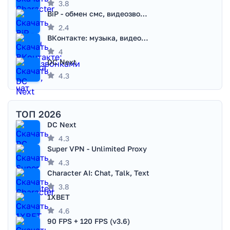
3.8
BiP - обмен смс, видеозвонками
2.4
ВКонтакте: музыка, видео, чат
4
DC Next
4.3
ТОП 2026
DC Next
4.3
Super VPN - Unlimited Proxy
4.3
Character AI: Chat, Talk, Text
3.8
1XBET
4.6
90 FPS + 120 FPS (v3.6)