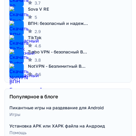
3.7
Sova V RE
5
ВПН: безопасный и надежный VPN
2.9
TikTok
4.6
Turbo VPN - безопасный ВПН
3.8
NotVPN - Безлимитный ВПН | VPN
4.6
Популярное в блоге
Пикантные игры на раздевание для Android
Игры
Установка APK или XAPK файла на Андроид
Помощь